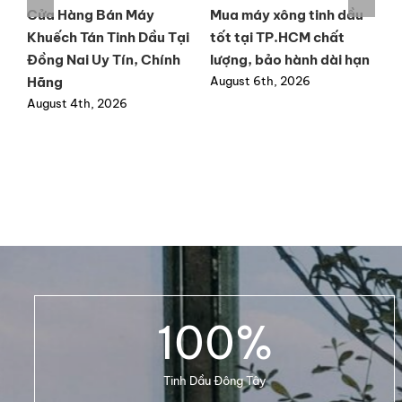
y
Cửa Hàng Bán Máy
Mua máy xông tinh dầu
M
Khuếch Tán Tinh Dầu Tại
tốt tại TP.HCM chất
t
ất
Đồng Nai Uy Tín, Chính
lượng, bảo hành dài hạn
h
Hãng
August 6th, 2026
A
August 4th, 2026
100
%
Tinh Dầu Đông Tây