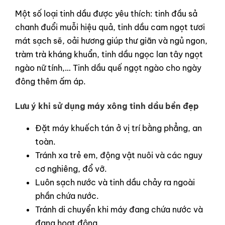
Một số loại tinh dầu được yêu thích: tinh đầu sả
chanh đuổi muỗi hiệu quả, tinh dầu cam ngọt tươi
mát sạch sẽ, oải hương giúp thư giãn và ngủ ngon,
tràm trà kháng khuẩn, tinh dầu ngọc lan tây ngọt
ngào nữ tính,… Tinh dầu quế ngọt ngào cho ngày
đông thêm ấm áp.
Lưu ý khi sử dụng máy xông tinh dầu bền đẹp
Đặt máy khuếch tán ở vị trí bằng phẳng, an
toàn.
Tránh xa trẻ em, động vật nuôi và các nguy
cơ nghiêng, đổ vỡ.
Luôn sạch nước và tinh dầu chảy ra ngoài
phần chứa nước.
Tránh di chuyển khi máy đang chứa nước và
đang hoạt động.