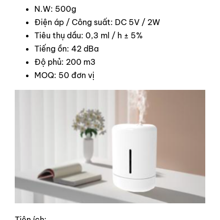
N.W: 500g
Điện áp / Công suất: DC 5V / 2W
Tiêu thụ dầu: 0,3 ml / h ± 5%
Tiếng ồn: 42 dBa
Độ phủ: 200 m3
MOQ: 50 đơn vị
Tiện ích: