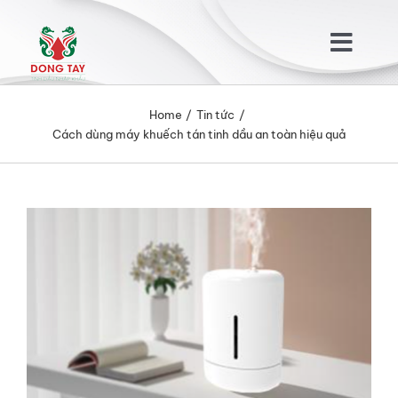
Skip
to
Togg
content
Navig
TRANG CHỦ
Home
Tin tức
Cách dùng máy khuếch tán tinh dầu an toàn hiệu quả
GIỚI THIỆU
View
SẢN PHẨM
Larger
Image
KHÁCH HÀNG
TIN TỨC