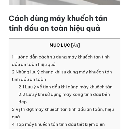
LIÊN HỆ
Cách dùng máy khuếch tán
GỌI NGAY
tinh dầu an toàn hiệu quả
MỤC LỤC
[
Ẩn
]
1
Hướng dẫn cách sử dụng máy khuếch tán tinh
dầu an toàn hiệu quả
2
Những lưu ý chung khi sử dụng máy khuếch tán
tinh dầu an toàn
2.1
Lưu ý về tinh dầu khi dùng máy khuếch tán
2.2
Lưu ý khi sử dụng máy xông tinh dầu bền
đẹp
3
Vị trí đặt máy khuếch tán tinh dầu an toàn, hiệu
quả
4
Top máy khuếch tán tinh dầu tiết kiệm điện