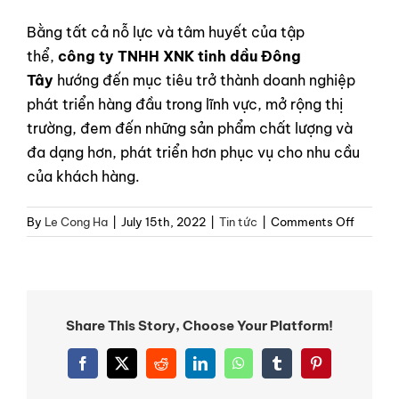
Bằng tất cả nỗ lực và tâm huyết của tập
thể,
công ty TNHH XNK tinh dầu Đông
Tây
hướng đến mục tiêu trở thành doanh nghiệp
phát triển hàng đầu trong lĩnh vực, mở rộng thị
trường, đem đến những sản phẩm chất lượng và
đa dạng hơn, phát triển hơn phục vụ cho nhu cầu
của khách hàng.
on
By
Le Cong Ha
|
July 15th, 2022
|
Tin tức
|
Comments Off
Cách
dùng
máy
khuếch
tán
Share This Story, Choose Your Platform!
tinh
dầu
Facebook
X
Reddit
LinkedIn
WhatsApp
Tumblr
Pinterest
an
toàn