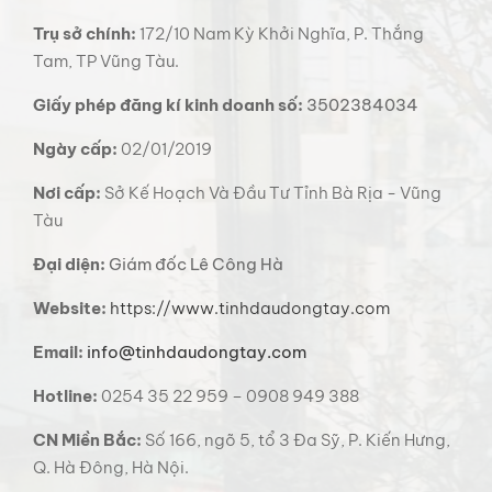
Trụ sở chính:
172/10 Nam Kỳ Khởi Nghĩa, P. Thắng
Tam, TP Vũng Tàu.
Giấy phép đăng kí kinh doanh số:
3502384034
Ngày cấp:
02/01/2019
Nơi cấp:
Sở Kế Hoạch Và Đầu Tư Tỉnh Bà Rịa - Vũng
Tàu
Đại diện:
Giám đốc Lê Công Hà
Website:
https://www.tinhdaudongtay.com
Email:
info@tinhdaudongtay.com
Hotline:
0254 35 22 959 – 0908 949 388
CN Miền Bắc:
Số 166, ngõ 5, tổ 3 Đa Sỹ, P. Kiến Hưng,
Q. Hà Đông, Hà Nội.