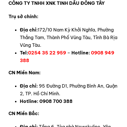
CÔNG TY TNHH XNK TINH DẦU ĐÔNG TÂY
Trụ sở chính:
Địa chỉ:
172/10 Nam Kỳ Khởi Nghĩa, Phường
Thắng Tam, Thành Phố Vũng Tàu, Tỉnh Bà Rịa
Vũng Tàu.
Tel:
0254 35 22 959
–
Hotline:
0908 949
388
CN Miền Nam:
Địa chỉ:
95 Đường D1, Phường Bình An, Quận
2, TP. Hồ Chí Minh.
Hotline
:
0908 700 388
CN Miền Bắc:
Địa chỉ:
Tầng 6, Tòa nhà Newskyline, Yên