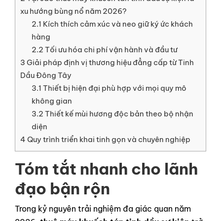
LIÊN HỆ
xu hướng bùng nổ năm 2026?
2.1
Kích thích cảm xúc và neo giữ ký ức khách
GỌI NGAY
hàng
2.2
Tối ưu hóa chi phí vận hành và đầu tư
3
Giải pháp định vị thương hiệu đẳng cấp từ Tinh
Dầu Đông Tây
3.1
Thiết bị hiện đại phù hợp với mọi quy mô
không gian
3.2
Thiết kế mùi hương độc bản theo bộ nhận
diện
4
Quy trình triển khai tinh gọn và chuyên nghiệp
Tóm tắt nhanh cho lãnh
đạo bận rộn
Trong kỷ nguyên trải nghiệm đa giác quan năm