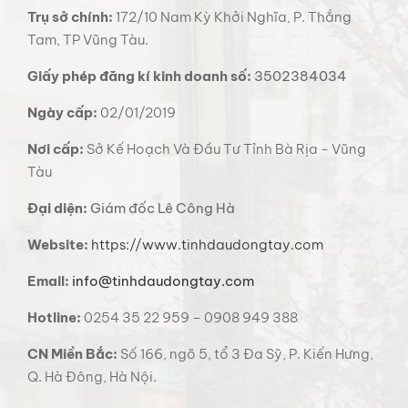
Trụ sở chính:
172/10 Nam Kỳ Khởi Nghĩa, P. Thắng
Tam, TP Vũng Tàu.
Giấy phép đăng kí kinh doanh số:
3502384034
Ngày cấp:
02/01/2019
Nơi cấp:
Sở Kế Hoạch Và Đầu Tư Tỉnh Bà Rịa - Vũng
Tàu
Đại diện:
Giám đốc Lê Công Hà
Website:
https://www.tinhdaudongtay.com
Email:
info@tinhdaudongtay.com
Hotline:
0254 35 22 959 – 0908 949 388
CN Miền Bắc:
Số 166, ngõ 5, tổ 3 Đa Sỹ, P. Kiến Hưng,
Q. Hà Đông, Hà Nội.