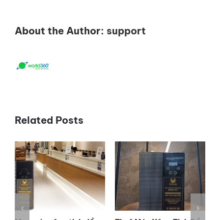
Tinh
Dầu
Sự
About the Author:
support
Kiện
Đang
Là
Xu
Hướng
2026?
Related Posts