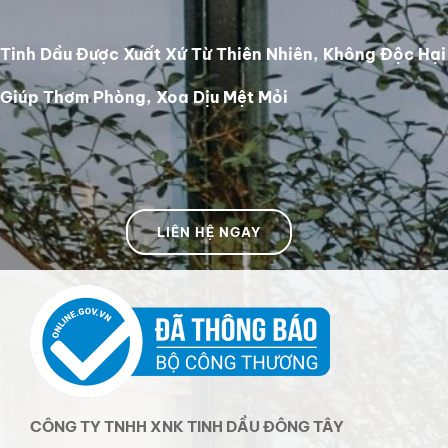
Tinh Dầu Được Xuất Xứ Từ Thiên Nhiên, Không Độc Hại
Giúp Thơm Phòng, Xoa Dịu Mệt Mỏi
LIÊN HỆ NGAY
CÔNG TY TNHH XNK TINH DẦU ĐÔNG TÂY