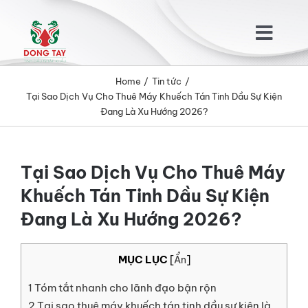
Skip
to
Togg
content
Navig
Home
Tin tức
TRANG CHỦ
Tại Sao Dịch Vụ Cho Thuê Máy Khuếch Tán Tinh Dầu Sự Kiện
Đang Là Xu Hướng 2026?
GIỚI THIỆU
Tại Sao Dịch Vụ Cho Thuê Máy
SẢN PHẨM
Khuếch Tán Tinh Dầu Sự Kiện
Đang Là Xu Hướng 2026?
KHÁCH HÀNG
MỤC LỤC
[
Ẩn
]
TIN TỨC
1
Tóm tắt nhanh cho lãnh đạo bận rộn
2
Tại sao thuê máy khuếch tán tinh dầu sự kiện là