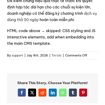
Để kiểm chứng hiệu quả thực tế trước khi quyết
định hợp tác dài hạn cho các chuỗi sự kiện lớn,
doanh nghiệp có thể đăng ký chương trình
dịch vụ
dùng thử 30 ngày
hoàn toàn miễn phí.
HTML code above → skipped: CSS styling and JS
interactive elements, add when embedding into
the main CMS template.
on
By
support
|
July 4th, 2026
|
Tin tức
|
Comments Off
Tại
Sao
Dịch
Vụ
Cho
Share This Story, Choose Your Platform!
Thuê
Máy
Facebook
X
Reddit
LinkedIn
WhatsApp
Tumblr
Pinterest
Khuếch
Tán