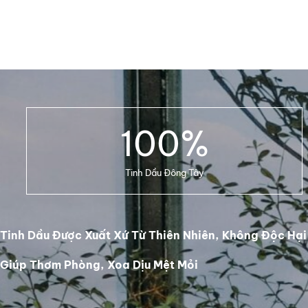
100
%
Tinh Dầu Đông Tây
Tinh Dầu Được Xuất Xứ Từ Thiên Nhiên, Không Độc Hại
Giúp Thơm Phòng, Xoa Dịu Mệt Mỏi