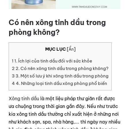
LIÊN HỆ
Có nên xông tinh dầu trong
GỌI NGAY
phòng không?
MỤC LỤC
[
Ẩn
]
1
1. Ích lợi của tinh dầu đối với sức khỏe
2
2. Có nên xông tinh dầu trong phòng không?
3
3. Một số lưu ý khi xông tinh dầu trong phòng
4
4. Những loại tinh dầu xông phòng phổ biến
Xông tinh dầu
là một liệu pháp thư giãn rất được
ưa chuộng trong thời gian gần đây. Nếu như trước
kia xông tinh dầu thường chỉ xuất hiện ở những nơi
như khách sạn, spa, nhà hàng,... thì ngày nay nhiều