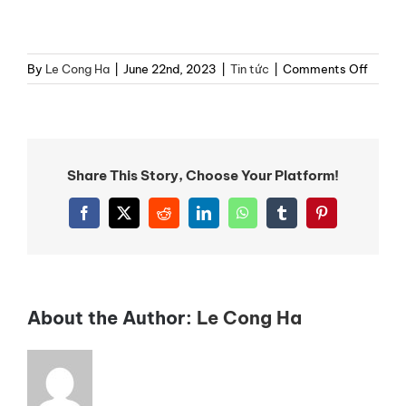
on
By
Le Cong Ha
|
June 22nd, 2023
|
Tin tức
|
Comments Off
Có
nên
xông
tinh
dầu
Share This Story, Choose Your Platform!
trong
phòng
Facebook
X
Reddit
LinkedIn
WhatsApp
Tumblr
Pinterest
không
About the Author:
Le Cong Ha