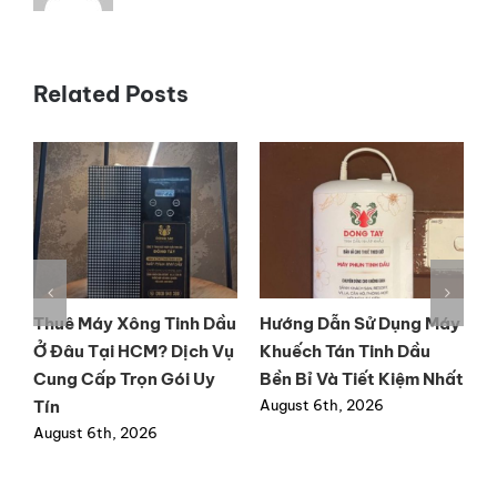
Related Posts
y
Cửa Hàng Bán Máy
Mua máy xông tinh dầu
M
Khuếch Tán Tinh Dầu Tại
tốt tại TP.HCM chất
t
ất
Đồng Nai Uy Tín, Chính
lượng, bảo hành dài hạn
h
Hãng
August 6th, 2026
A
August 4th, 2026