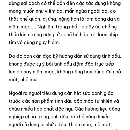
dùng sai cách có thể dẫn đến các tác dụng không
mong muốn như viêm da, mẩn ngứa ngoài da, co
thắt phế quản, dị ứng, nặng hơn là làm bỏng da và
niêm mạc,... Nghiêm trọng nhất là gây ức chế hệ
thần kinh trung ương, ức chế hô hấp, rối loạn nhịp
tim vô cùng nguy hiểm.
Do đó bạn cần đọc kỹ hướng dẫn sử dụng tinh dầu,
không được tự ý bôi tinh dầu đậm đặc trực tiếp
lên da hay niêm mạc, không uống hay dùng để nhỏ
mắt, nhỏ mũi,...
Ngoài ra người tiêu dùng cần hết sức cảnh giác
trước các sản phẩm tinh dầu cộp mác tự nhiên và
chứa nhiều hóa chất độc hại. Các hương liệu công
nghiệp chứa trong tinh dầu có khả năng khiến
người sử dụng bị nhức đầu, thiếu máu, mờ mắt,