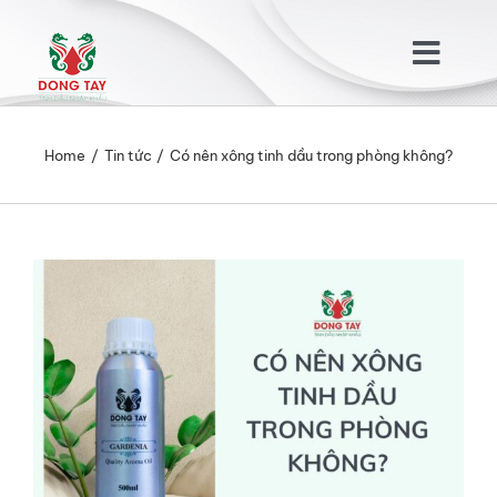
Skip
to
Togg
content
Navig
TRANG CHỦ
Home
Tin tức
Có nên xông tinh dầu trong phòng không?
GIỚI THIỆU
View
SẢN PHẨM
Larger
Image
KHÁCH HÀNG
TIN TỨC