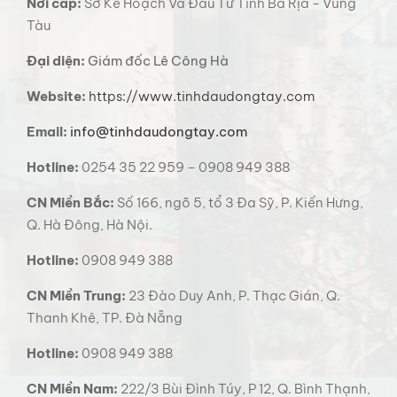
Nơi cấp:
Sở Kế Hoạch Và Đầu Tư Tỉnh Bà Rịa - Vũng
Tàu
Đại diện:
Giám đốc Lê Công Hà
Website:
https://www.tinhdaudongtay.com
Email:
info@tinhdaudongtay.com
Hotline:
0254 35 22 959 – 0908 949 388
CN Miền Bắc:
Số 166, ngõ 5, tổ 3 Đa Sỹ, P. Kiến Hưng,
Q. Hà Đông, Hà Nội.
Hotline:
0908 949 388
CN Miền Trung:
23 Đào Duy Anh, P. Thạc Gián, Q.
Thanh Khê, TP. Đà Nẵng
Hotline:
0908 949 388
CN Miền Nam:
222/3 Bùi Đình Túy, P 12, Q. Bình Thạnh,