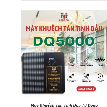
DETAILS
Máy Khuếch Tán Tinh Dầu Tự Động