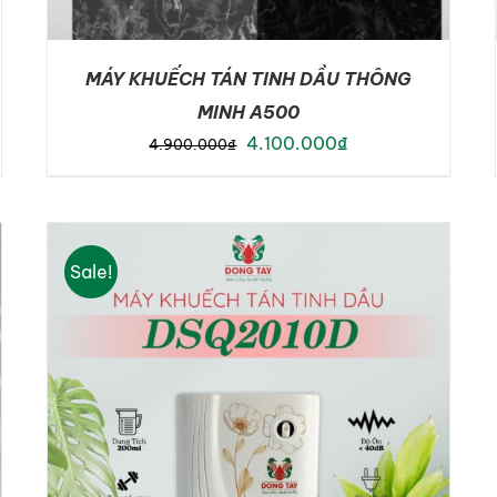
MÁY KHUẾCH TÁN TINH DẦU THÔNG
MINH A500
Original
Current
4.100.000
₫
4.900.000
₫
price
price
was:
is:
4.900.000₫.
4.100.000₫.
ADD TO CART
/
DETAILS
Sale!