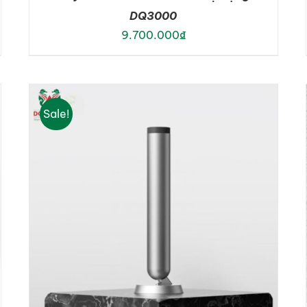
DQ3000
9.700.000
₫
ADD TO CART
/
DETAILS
Sale!