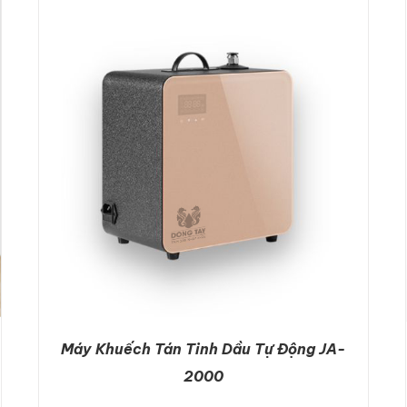
ADD TO CART
/
DETAILS
Máy Khuếch Tán Tinh Dầu Tự Động JA-
2000