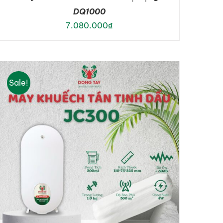
DQ1000
7.080.000
₫
ADD TO CART
/
DETAILS
Sale!