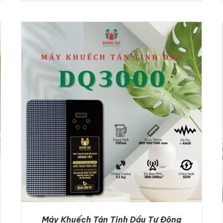
DETAILS
Máy Khuếch Tán Tinh Dầu Tự Động