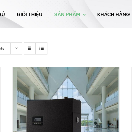
HỦ
GIỚI THIỆU
SẢN PHẨM
KHÁCH HÀNG
cts