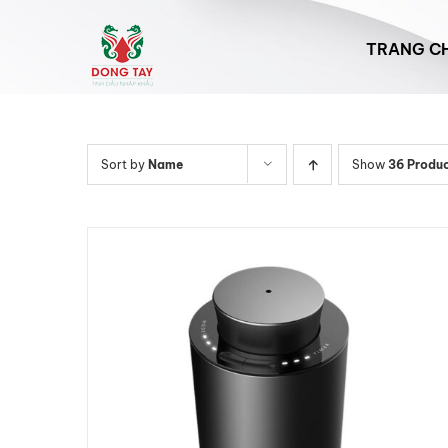
Skip
to
TRANG C
content
Sort by
Name
Show
36 Produ