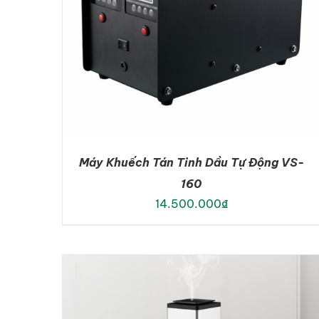
Máy Khuếch Tán Tinh Dầu Tự Động VS-
160
14.500.000
₫
ADD TO CART
/
DETAILS