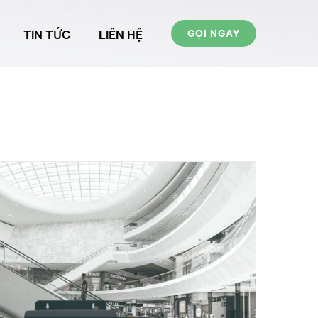
TIN TỨC
LIÊN HỆ
GỌI NGAY