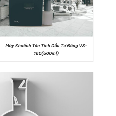
Máy Khuếch Tán Tinh Dầu Tự Động VS-
160(500ml)
DETAILS