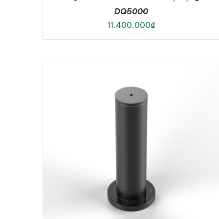
DQ5000
11.400.000
₫
ADD TO CART
/
DETAILS