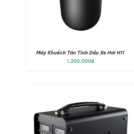
Máy Khuếch Tán Tinh Dầu Xe Hơi H11
1.200.000
₫
ADD TO CART
/
DETAILS