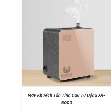
ADD TO CART
/
DETAILS
Máy Khuếch Tán Tinh Dầu Tự Động JA-
5000