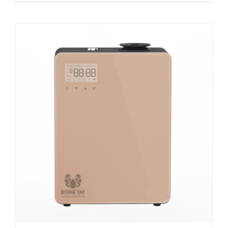
ADD TO CART
/
DETAILS