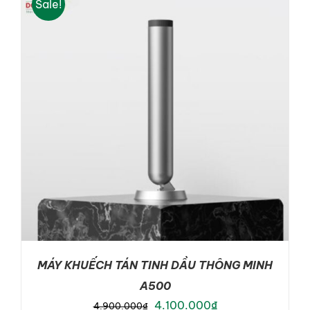
Sale!
ADD TO CART
/
DETAILS
MÁY KHUẾCH TÁN TINH DẦU THÔNG MINH
A500
Original
Current
4.100.000
₫
4.900.000
₫