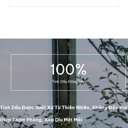
price
price
was:
is:
4.900.000₫.
4.100.000₫.
ADD TO CART
/
DETAILS
100
%
Tinh Dầu Đông Tây
Tinh Dầu Được Xuất Xứ Từ Thiên Nhiên, Không Độc Hại
Giúp Thơm Phòng, Xoa Dịu Mệt Mỏi