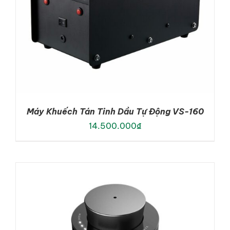
Máy Khuếch Tán Tinh Dầu Tự Động VS-160
14.500.000
₫
ADD TO CART
/
DETAILS