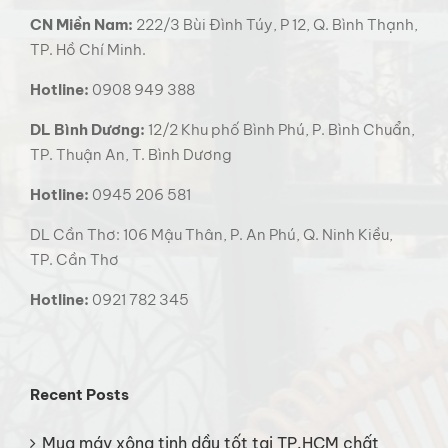
CN Miền Nam:
222/3 Bùi Đình Túy, P 12, Q. Bình Thạnh,
TP. Hồ Chí Minh.
Hotline:
0908 949 388
DL Bình Dương:
12/2 Khu phố Bình Phú, P. Bình Chuẩn,
TP. Thuận An, T. Bình Dương
Hotline:
0945 206 581
DL Cần Thơ: 106 Mậu Thân, P. An Phú, Q. Ninh Kiều,
TP. Cần Thơ
Hotline:
0921 782 345
Recent Posts
Mua máy xông tinh dầu tốt tại TP.HCM chất