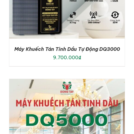
Máy Khuếch Tán Tinh Dầu Tự Động DQ3000
9.700.000
₫
ADD TO CART
/
DETAILS