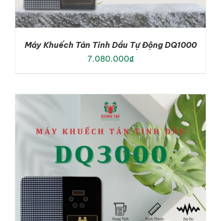
Máy Khuếch Tán Tinh Dầu Tự Động DQ1000
7.080.000
₫
ADD TO CART
/
DETAILS