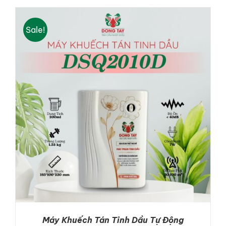
Sale!
ADD TO CART
/
DETAILS
Máy Khuếch Tán Tinh Dầu Tự Động