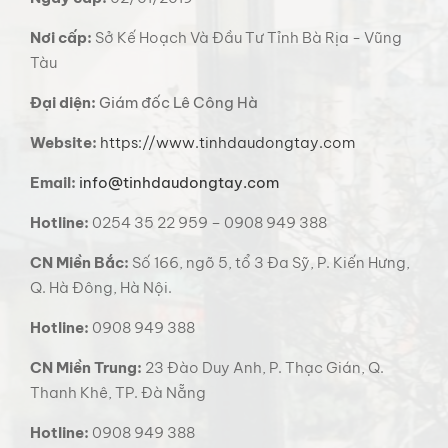
Nơi cấp:
Sở Kế Hoạch Và Đầu Tư Tỉnh Bà Rịa - Vũng
Tàu
Đại diện:
Giám đốc Lê Công Hà
Website:
https://www.tinhdaudongtay.com
Email:
info@tinhdaudongtay.com
Hotline:
0254 35 22 959 – 0908 949 388
CN Miền Bắc:
Số 166, ngõ 5, tổ 3 Đa Sỹ, P. Kiến Hưng,
Q. Hà Đông, Hà Nội.
Hotline:
0908 949 388
CN Miền Trung:
23 Đào Duy Anh, P. Thạc Gián, Q.
Thanh Khê, TP. Đà Nẵng
Hotline:
0908 949 388