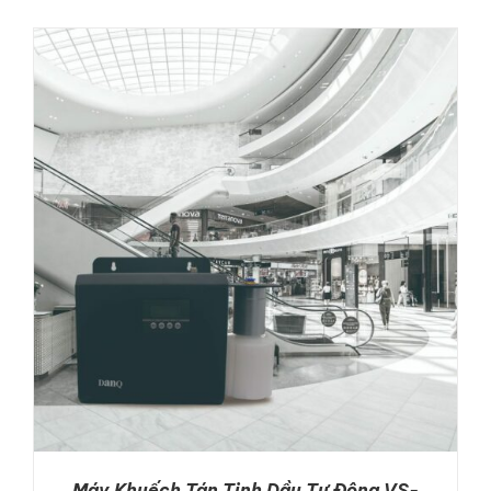
DETAILS
Máy Khuếch Tán Tinh Dầu Tự Động VS-