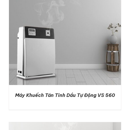
LIÊN HỆ
GỌI NGAY
Máy Khuếch Tán Tinh Dầu Tự Động VS 560