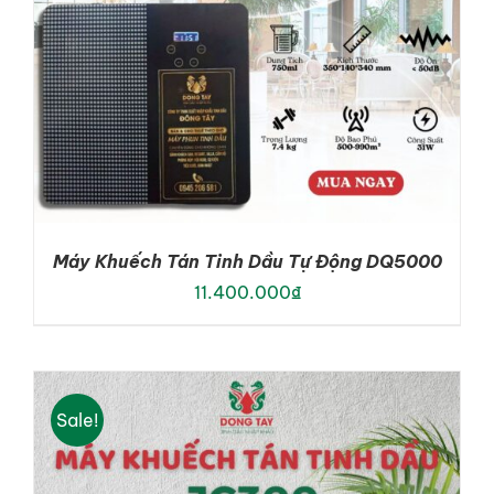
Máy Khuếch Tán Tinh Dầu Tự Động DQ5000
11.400.000
₫
Sale!
ADD TO CART
/
DETAILS