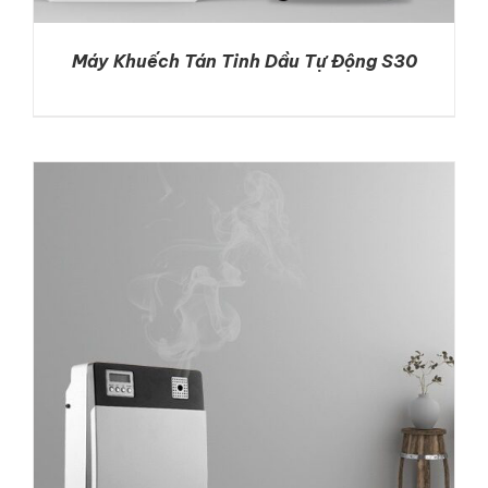
Máy Khuếch Tán Tinh Dầu Tự Động S30
DETAILS