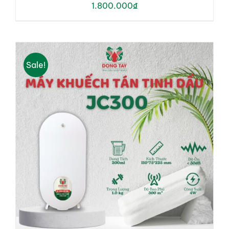
1.800.000
₫
Sale!
ADD TO CART
/
DETAILS