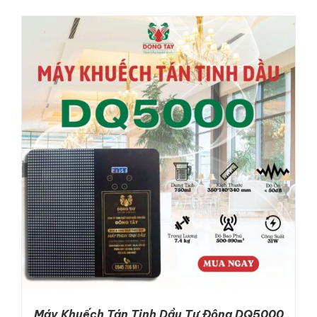
ADD TO CART
/
DETAILS
Máy Khuếch Tán Tinh Dầu Tự Động DQ5000