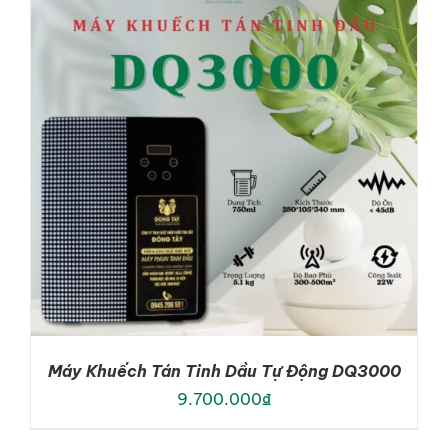
ADD TO CART
/
DETAILS
Máy Khuếch Tán Tinh Dầu Tự Động DQ3000
9.700.000
₫