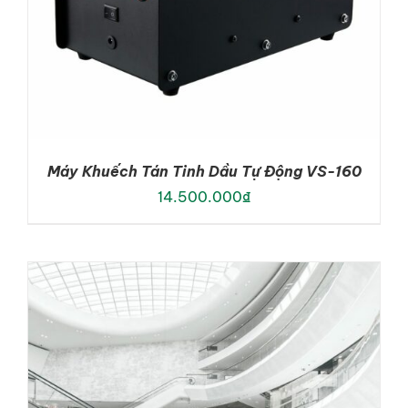
Máy Khuếch Tán Tinh Dầu Tự Động VS-160
14.500.000
₫
ADD TO CART
/
DETAILS