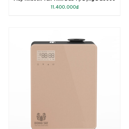
11.400.000
₫
ADD TO CART
/
DETAILS