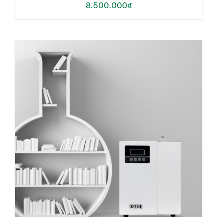
8.500.000
₫
ADD TO CART
/
DETAILS