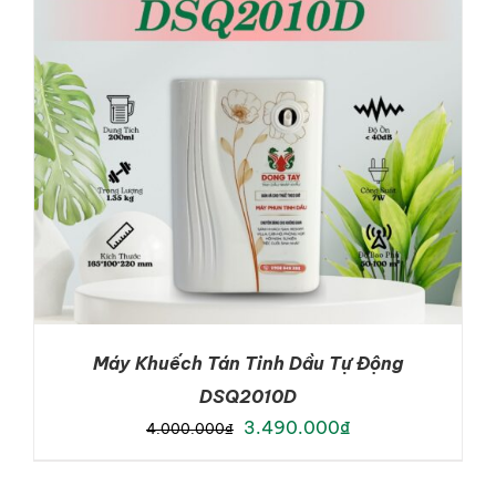
LIÊN HỆ
GỌI NGAY
Máy Khuếch Tán Tinh Dầu Tự Động
DSQ2010D
Original
Current
3.490.000
₫
4.000.000
₫
price
price
was:
is: