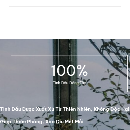
ADD TO CART
/
DETAILS
100
%
Tinh Dầu Đông Tây
Tinh Dầu Được Xuất Xứ Từ Thiên Nhiên, Không Độc Hại
Giúp Thơm Phòng, Xoa Dịu Mệt Mỏi