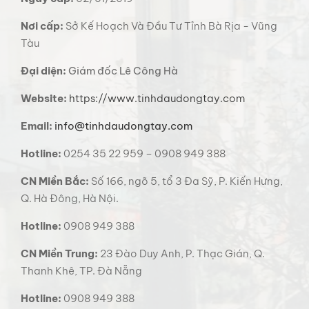
Nơi cấp:
Sở Kế Hoạch Và Đầu Tư Tỉnh Bà Rịa - Vũng
Tàu
Đại diện:
Giám đốc Lê Công Hà
Website:
https://www.tinhdaudongtay.com
Email:
info@tinhdaudongtay.com
Hotline:
0254 35 22 959 – 0908 949 388
CN Miền Bắc:
Số 166, ngõ 5, tổ 3 Đa Sỹ, P. Kiến Hưng,
Q. Hà Đông, Hà Nội.
Hotline:
0908 949 388
CN Miền Trung:
23 Đào Duy Anh, P. Thạc Gián, Q.
Thanh Khê, TP. Đà Nẵng
Hotline:
0908 949 388