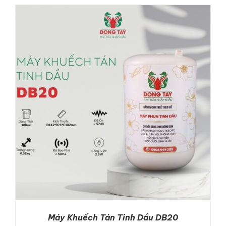
4.000.000₫.
3.490.000₫.
ADD TO CART
/
DETAILS
Máy Khuếch Tán Tinh Dầu DB20