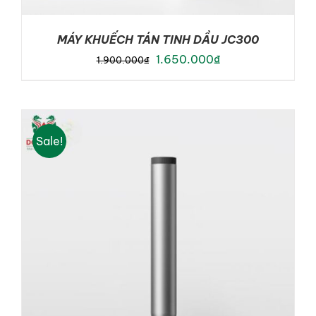
MÁY KHUẾCH TÁN TINH DẦU JC300
Original
Current
1.650.000
₫
1.900.000
₫
price
price
was:
is:
1.900.000₫.
1.650.000₫.
Sale!
ADD TO CART
/
DETAILS