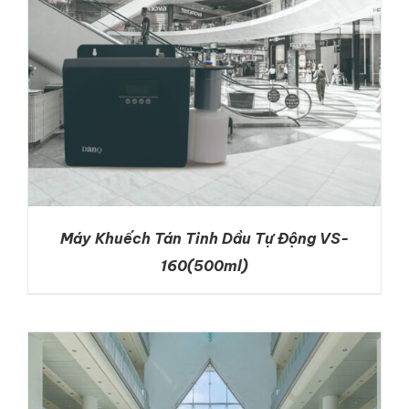
Máy Khuếch Tán Tinh Dầu Tự Động VS-
160(500ml)
DETAILS