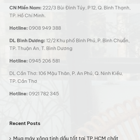
CN Miền Nam:
222/3 Bùi Đình Túy, P 12, Q. Bình Thạnh,
TP. Hồ Chí Minh.
Hotline:
0908 949 388
DL Bình Dương:
12/2 Khu phố Bình Phú, P. Bình Chuẩn,
TP. Thuận An, T. Bình Dương
Hotline:
0945 206 581
DL Cần Thơ: 106 Mậu Thân, P. An Phú, Q. Ninh Kiều,
TP. Cần Thơ
Hotline:
0921 782 345
Recent Posts
Mua máy xông tinh dầu tốt tại TP.HCM chất