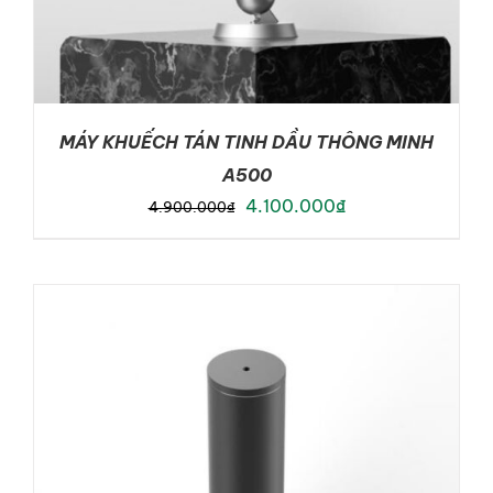
MÁY KHUẾCH TÁN TINH DẦU THÔNG MINH
A500
Original
Current
4.100.000
₫
4.900.000
₫
price
price
was:
is:
4.900.000₫.
4.100.000₫.
ADD TO CART
/
DETAILS