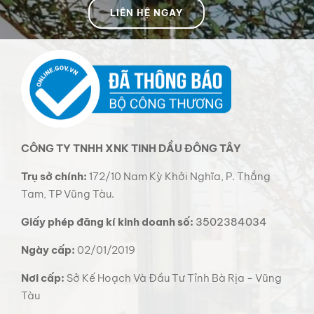
LIÊN HỆ NGAY
CÔNG TY TNHH XNK TINH DẦU ĐÔNG TÂY
Trụ sở chính:
172/10 Nam Kỳ Khởi Nghĩa, P. Thắng
Tam, TP Vũng Tàu.
Giấy phép đăng kí kinh doanh số:
3502384034
Ngày cấp:
02/01/2019
Nơi cấp:
Sở Kế Hoạch Và Đầu Tư Tỉnh Bà Rịa - Vũng
Tàu