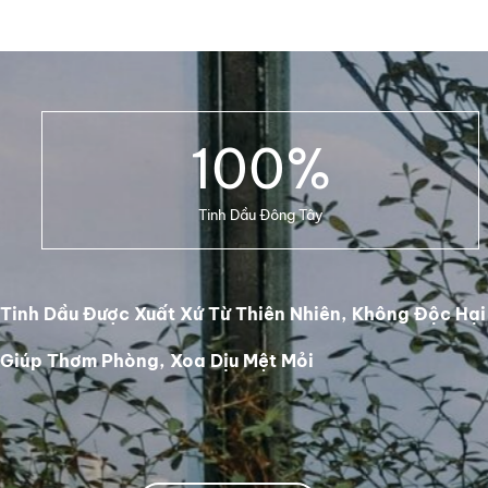
DETAILS
100
%
Tinh Dầu Đông Tây
Tinh Dầu Được Xuất Xứ Từ Thiên Nhiên, Không Độc Hại
Giúp Thơm Phòng, Xoa Dịu Mệt Mỏi