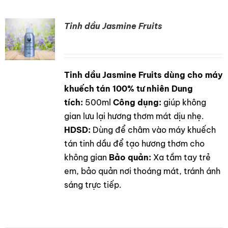
Tinh dầu Jasmine Fruits
Tinh dầu Jasmine Fruits dùng cho máy
DETAILS
khuếch tán 100% tư nhiên
Dung
tích:
500ml
Công dụng:
giúp không
gian lưu lại hương thơm mát dịu nhẹ.
HDSD:
Dùng để châm vào máy khuếch
tán tinh dầu để tạo hương thơm cho
không gian
Bảo quản:
Xa tầm tay trẻ
em, bảo quản nơi thoáng mát, tránh ánh
sáng trực tiếp.