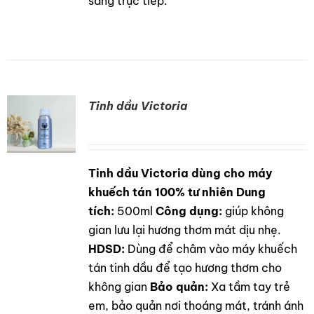
sáng trực tiếp.
Tinh dầu Victoria
Tinh dầu Victoria dùng cho máy
DETAILS
khuếch tán 100% tư nhiên
Dung
tích:
500ml
Công dụng:
giúp không
gian lưu lại hương thơm mát dịu nhẹ.
HDSD:
Dùng để châm vào máy khuếch
tán tinh dầu để tạo hương thơm cho
không gian
Bảo quản:
Xa tầm tay trẻ
em, bảo quản nơi thoáng mát, tránh ánh