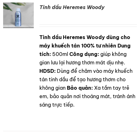
Tinh dầu Heremes Woody
Tinh dầu Heremes Woody dùng cho
DETAILS
máy khuếch tán 100% tư nhiên
Dung
tích:
500ml
Công dụng:
giúp không
gian lưu lại hương thơm mát dịu nhẹ.
HDSD:
Dùng để châm vào máy khuếch
tán tinh dầu để tạo hương thơm cho
không gian
Bảo quản:
Xa tầm tay trẻ
em, bảo quản nơi thoáng mát, tránh ánh
sáng trực tiếp.