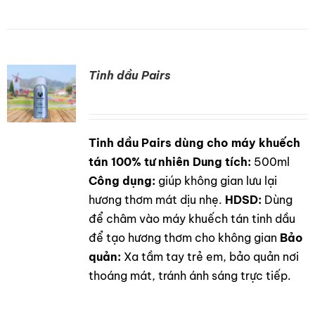
Tinh dầu Pairs
Tinh dầu Pairs dùng cho máy khuếch
DETAILS
tán 100% tư nhiên
Dung tích:
500ml
Công dụng:
giúp không gian lưu lại
hương thơm mát dịu nhẹ.
HDSD:
Dùng
để châm vào máy khuếch tán tinh dầu
để tạo hương thơm cho không gian
Bảo
quản:
Xa tầm tay trẻ em, bảo quản nơi
thoáng mát, tránh ánh sáng trực tiếp.