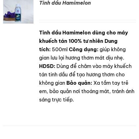
Tinh dầu Hamimelon
Tinh dầu Hamimelon dùng cho máy
DETAILS
khuếch tán 100% tư nhiên
Dung
tích:
500ml
Công dụng:
giúp không
gian lưu lại hương thơm mát dịu nhẹ.
HDSD:
Dùng để châm vào máy khuếch
tán tinh dầu để tạo hương thơm cho
không gian
Bảo quản:
Xa tầm tay trẻ
em, bảo quản nơi thoáng mát, tránh ánh
sáng trực tiếp.