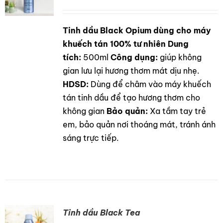
Tinh dầu Black Opium dùng cho máy
DETAILS
khuếch tán 100% tư nhiên
Dung
tích:
500ml
Công dụng:
giúp không
gian lưu lại hương thơm mát dịu nhẹ.
HDSD:
Dùng để châm vào máy khuếch
tán tinh dầu để tạo hương thơm cho
không gian
Bảo quản:
Xa tầm tay trẻ
em, bảo quản nơi thoáng mát, tránh ánh
sáng trực tiếp.
Tinh dầu Black Tea