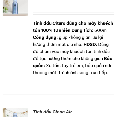
Tinh dầu Citurs dùng cho máy khuếch
DETAILS
tán 100% tư nhiên
Dung tích:
500ml
Công dụng:
giúp không gian lưu lại
hương thơm mát dịu nhẹ.
HDSD:
Dùng
để châm vào máy khuếch tán tinh dầu
để tạo hương thơm cho không gian
Bảo
quản:
Xa tầm tay trẻ em, bảo quản nơi
thoáng mát, tránh ánh sáng trực tiếp.
Tinh dầu Clean Air