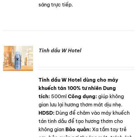
sáng trực tiếp.
Tinh dầu W Hotel
Tinh dầu W Hotel dùng cho máy
DETAILS
khuếch tán 100% tư nhiên
Dung
tích:
500ml
Công dụng:
giúp không
gian lưu lại hương thơm mát dịu nhẹ.
HDSD:
Dùng để châm vào máy khuếch
tán tinh dầu để tạo hương thơm cho
không gian
Bảo quản:
Xa tầm tay trẻ