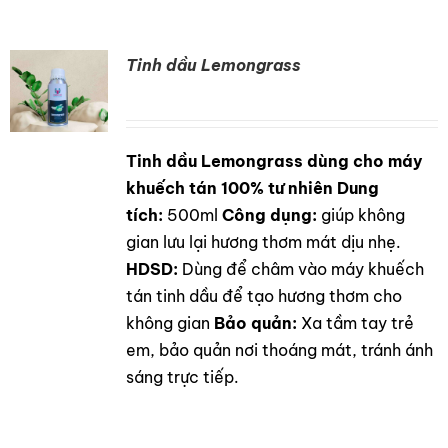
Tinh dầu Lemongrass
Tinh dầu Lemongrass dùng cho máy
DETAILS
khuếch tán 100% tư nhiên
Dung
tích:
500ml
Công dụng:
giúp không
gian lưu lại hương thơm mát dịu nhẹ.
HDSD:
Dùng để châm vào máy khuếch
tán tinh dầu để tạo hương thơm cho
không gian
Bảo quản:
Xa tầm tay trẻ
em, bảo quản nơi thoáng mát, tránh ánh
sáng trực tiếp.