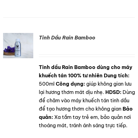
Tinh Dầu Rain Bamboo
Tinh dầu Rain Bamboo dùng cho máy
DETAILS
khuếch tán 100% tư nhiên
Dung tích:
500ml
Công dụng:
giúp không gian lưu
lại hương thơm mát dịu nhẹ.
HDSD:
Dùng
để châm vào máy khuếch tán tinh dầu
để tạo hương thơm cho không gian
Bảo
quản:
Xa tầm tay trẻ em, bảo quản nơi
thoáng mát, tránh ánh sáng trực tiếp.