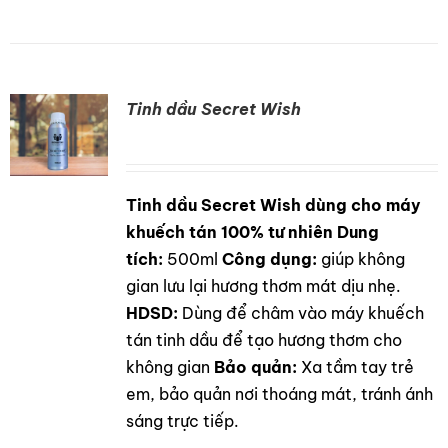
Tinh dầu Secret Wish
Tinh dầu Secret Wish dùng cho máy
DETAILS
khuếch tán 100% tư nhiên
Dung
tích:
500ml
Công dụng:
giúp không
gian lưu lại hương thơm mát dịu nhẹ.
HDSD:
Dùng để châm vào máy khuếch
tán tinh dầu để tạo hương thơm cho
không gian
Bảo quản:
Xa tầm tay trẻ
em, bảo quản nơi thoáng mát, tránh ánh
sáng trực tiếp.