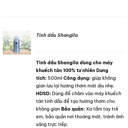
Tinh dầu Shangila
Tinh dầu Shangila dùng cho máy
DETAILS
khuếch tán 100% tư nhiên
Dung
tích:
500ml
Công dụng:
giúp không
gian lưu lại hương thơm mát dịu nhẹ.
HDSD:
Dùng để châm vào máy khuếch
tán tinh dầu để tạo hương thơm cho
không gian
Bảo quản:
Xa tầm tay trẻ
em, bảo quản nơi thoáng mát, tránh ánh
sáng trực tiếp.