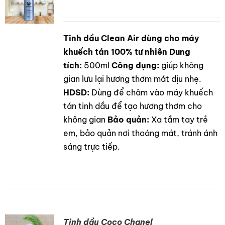
Tinh dầu Clean Air dùng cho máy
DETAILS
khuếch tán 100% tư nhiên
Dung
tích:
500ml
Công dụng:
giúp không
gian lưu lại hương thơm mát dịu nhẹ.
HDSD:
Dùng để châm vào máy khuếch
tán tinh dầu để tạo hương thơm cho
không gian
Bảo quản:
Xa tầm tay trẻ
em, bảo quản nơi thoáng mát, tránh ánh
sáng trực tiếp.
Tinh dầu Coco Chanel