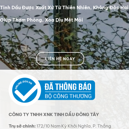
Tinh Dầu Được Xuất Xứ Từ Thiên Nhiên, Không Độc Hại
Giúp Thơm Phòng, Xoa Dịu Mệt Mỏi
LIÊN HỆ NGAY
CÔNG TY TNHH XNK TINH DẦU ĐÔNG TÂY
Trụ sở chính:
172/10 Nam Kỳ Khởi Nghĩa, P. Thắng