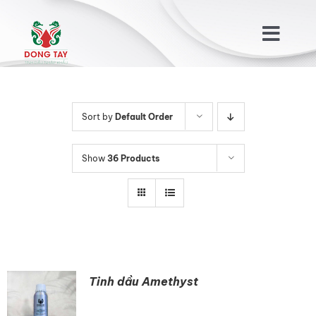
Skip
to
Togg
content
Navig
TRANG CHỦ
Sort by
Default Order
GIỚI THIỆU
Show
36 Products
SẢN PHẨM
KHÁCH HÀNG
TIN TỨC
Tinh dầu Amethyst