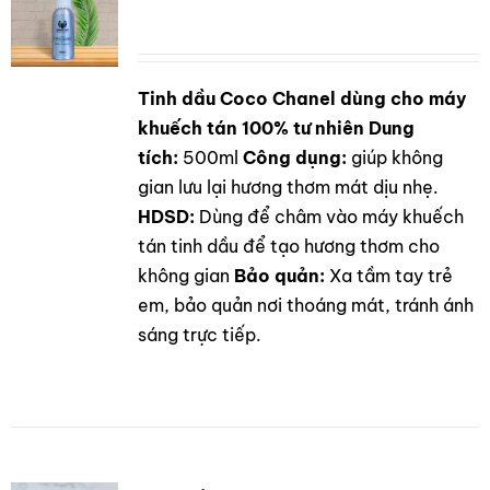
Tinh dầu Coco Chanel dùng cho máy
DETAILS
khuếch tán 100% tư nhiên
Dung
tích:
500ml
Công dụng:
giúp không
gian lưu lại hương thơm mát dịu nhẹ.
HDSD:
Dùng để châm vào máy khuếch
tán tinh dầu để tạo hương thơm cho
không gian
Bảo quản:
Xa tầm tay trẻ
em, bảo quản nơi thoáng mát, tránh ánh
sáng trực tiếp.