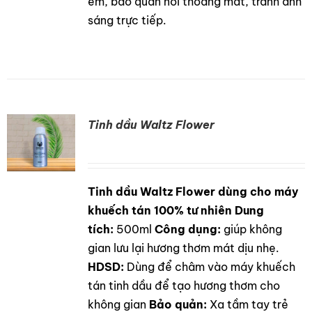
em, bảo quản nơi thoáng mát, tránh ánh
sáng trực tiếp.
Tinh dầu Waltz Flower
Tinh dầu Waltz Flower dùng cho máy
DETAILS
khuếch tán 100% tư nhiên
Dung
tích:
500ml
Công dụng:
giúp không
gian lưu lại hương thơm mát dịu nhẹ.
HDSD:
Dùng để châm vào máy khuếch
tán tinh dầu để tạo hương thơm cho
không gian
Bảo quản:
Xa tầm tay trẻ