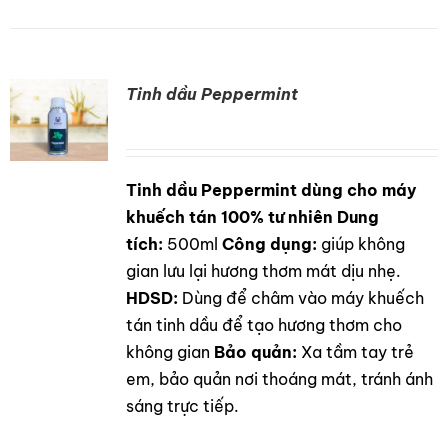
Tinh dầu Peppermint
Tinh dầu Peppermint dùng cho máy
DETAILS
khuếch tán 100% tư nhiên
Dung
tích:
500ml
Công dụng:
giúp không
gian lưu lại hương thơm mát dịu nhẹ.
HDSD:
Dùng để châm vào máy khuếch
tán tinh dầu để tạo hương thơm cho
không gian
Bảo quản:
Xa tầm tay trẻ
em, bảo quản nơi thoáng mát, tránh ánh
sáng trực tiếp.