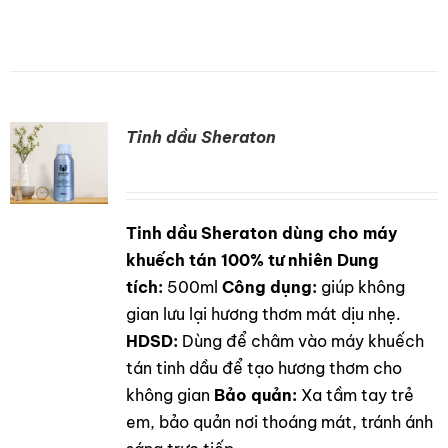
Tinh dầu Sheraton
Tinh dầu Sheraton dùng cho máy
DETAILS
khuếch tán 100% tư nhiên
Dung
tích:
500ml
Công dụng:
giúp không
gian lưu lại hương thơm mát dịu nhẹ.
HDSD:
Dùng để châm vào máy khuếch
tán tinh dầu để tạo hương thơm cho
không gian
Bảo quản:
Xa tầm tay trẻ
em, bảo quản nơi thoáng mát, tránh ánh