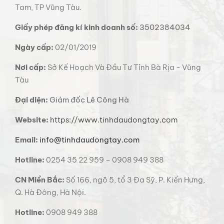
Tam, TP Vũng Tàu.
Giấy phép đăng kí kinh doanh số:
3502384034
Ngày cấp:
02/01/2019
Nơi cấp:
Sở Kế Hoạch Và Đầu Tư Tỉnh Bà Rịa - Vũng
Tàu
Đại diện:
Giám đốc Lê Công Hà
Website:
https://www.tinhdaudongtay.com
Email:
info@tinhdaudongtay.com
Hotline:
0254 35 22 959 – 0908 949 388
CN Miền Bắc:
Số 166, ngõ 5, tổ 3 Đa Sỹ, P. Kiến Hưng,
Q. Hà Đông, Hà Nội.
Hotline:
0908 949 388