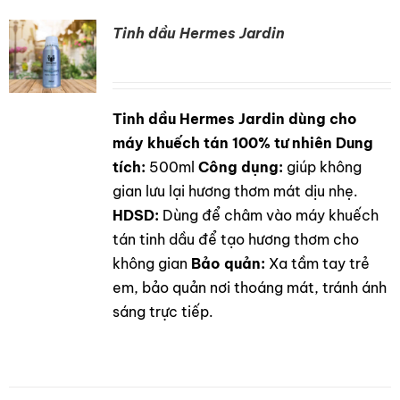
Tinh dầu Hermes Jardin
Tinh dầu Hermes Jardin dùng cho
DETAILS
máy khuếch tán 100% tư nhiên
Dung
tích:
500ml
Công dụng:
giúp không
gian lưu lại hương thơm mát dịu nhẹ.
HDSD:
Dùng để châm vào máy khuếch
tán tinh dầu để tạo hương thơm cho
không gian
Bảo quản:
Xa tầm tay trẻ
em, bảo quản nơi thoáng mát, tránh ánh
sáng trực tiếp.