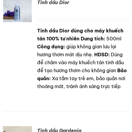
Tinh dầu Dior
Tinh dầu Dior dùng cho máy khuếch
DETAILS
tán 100% tư nhiên
Dung tích:
500ml
Công dụng:
giúp không gian lưu lại
hương thơm mát dịu nhẹ.
HDSD:
Dùng
để châm vào máy khuếch tán tinh dầu
để tạo hương thơm cho không gian
Bảo
quản:
Xa tầm tay trẻ em, bảo quản nơi
thoáng mát, tránh ánh sáng trực tiếp
Tinh dầu Gardenia