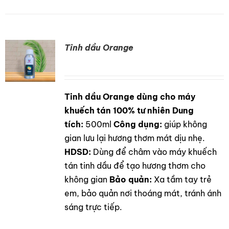
Tinh dầu Orange
Tinh dầu Orange dùng cho máy
DETAILS
khuếch tán 100% tư nhiên
Dung
tích:
500ml
Công dụng:
giúp không
gian lưu lại hương thơm mát dịu nhẹ.
HDSD:
Dùng để châm vào máy khuếch
tán tinh dầu để tạo hương thơm cho
không gian
Bảo quản:
Xa tầm tay trẻ
em, bảo quản nơi thoáng mát, tránh ánh
sáng trực tiếp.