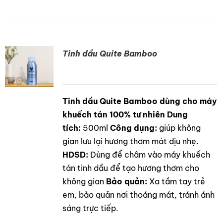
Tinh dầu Quite Bamboo
Tinh dầu Quite Bamboo dùng cho máy
DETAILS
khuếch tán 100% tư nhiên
Dung
tích:
500ml
Công dụng:
giúp không
gian lưu lại hương thơm mát dịu nhẹ.
HDSD:
Dùng để châm vào máy khuếch
tán tinh dầu để tạo hương thơm cho
không gian
Bảo quản:
Xa tầm tay trẻ
em, bảo quản nơi thoáng mát, tránh ánh
sáng trực tiếp.