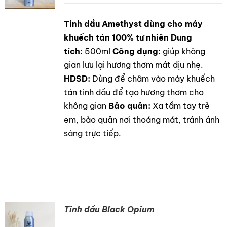
LIÊN HỆ
Tinh dầu Amethyst dùng cho máy
DETAILS
GỌI NGAY
khuếch tán 100% tư nhiên
Dung
tích:
500ml
Công dụng:
giúp không
gian lưu lại hương thơm mát dịu nhẹ.
HDSD:
Dùng để châm vào máy khuếch
tán tinh dầu để tạo hương thơm cho
không gian
Bảo quản:
Xa tầm tay trẻ
em, bảo quản nơi thoáng mát, tránh ánh
sáng trực tiếp.
Tinh dầu Black Opium