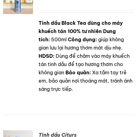
Tinh dầu Black Tea dùng cho máy
DETAILS
khuếch tán 100% tư nhiên
Dung
tích:
500ml
Công dụng:
giúp không
gian lưu lại hương thơm mát dịu nhẹ.
HDSD:
Dùng để châm vào máy khuếch
tán tinh dầu để tạo hương thơm cho
không gian
Bảo quản:
Xa tầm tay trẻ
em, bảo quản nơi thoáng mát, tránh ánh
sáng trực tiếp.
Tinh dầu Citurs