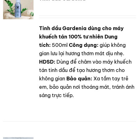
Tinh dầu Gardenia dùng cho máy
DETAILS
khuếch tán 100% tư nhiên
Dung
tích:
500ml
Công dụng:
giúp không
gian lưu lại hương thơm mát dịu nhẹ.
HDSD:
Dùng để châm vào máy khuếch
tán tinh dầu để tạo hương thơm cho
không gian
Bảo quản:
Xa tầm tay trẻ
em, bảo quản nơi thoáng mát, tránh ánh
sáng trực tiếp.