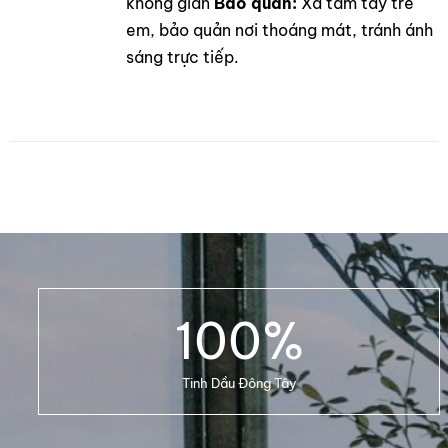
không gian
Bảo quản:
Xa tầm tay trẻ
em, bảo quản nơi thoáng mát, tránh ánh
sáng trực tiếp.
100
%
Tinh Dầu Đông Tây