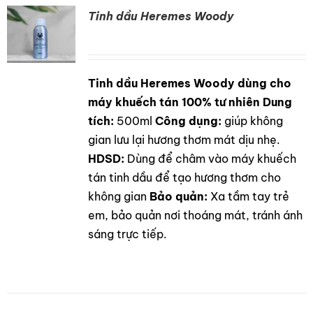
Tinh dầu Heremes Woody
Tinh dầu Heremes Woody dùng cho
DETAILS
máy khuếch tán 100% tư nhiên
Dung
tích:
500ml
Công dụng:
giúp không
gian lưu lại hương thơm mát dịu nhẹ.
HDSD:
Dùng để châm vào máy khuếch
tán tinh dầu để tạo hương thơm cho
không gian
Bảo quản:
Xa tầm tay trẻ
em, bảo quản nơi thoáng mát, tránh ánh
sáng trực tiếp.