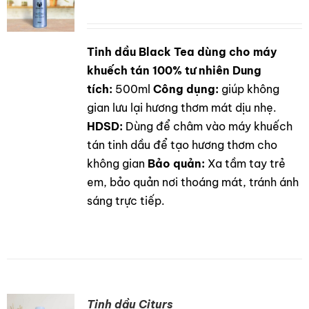
Tinh dầu Black Tea dùng cho máy
DETAILS
khuếch tán 100% tư nhiên
Dung
tích:
500ml
Công dụng:
giúp không
gian lưu lại hương thơm mát dịu nhẹ.
HDSD:
Dùng để châm vào máy khuếch
tán tinh dầu để tạo hương thơm cho
không gian
Bảo quản:
Xa tầm tay trẻ
em, bảo quản nơi thoáng mát, tránh ánh
sáng trực tiếp.
Tinh dầu Citurs