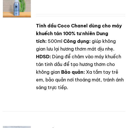
Tinh dầu Coco Chanel dùng cho máy
DETAILS
khuếch tán 100% tư nhiên
Dung
tích:
500ml
Công dụng:
giúp không
gian lưu lại hương thơm mát dịu nhẹ.
HDSD:
Dùng để châm vào máy khuếch
tán tinh dầu để tạo hương thơm cho
không gian
Bảo quản:
Xa tầm tay trẻ
em, bảo quản nơi thoáng mát, tránh ánh
sáng trực tiếp.