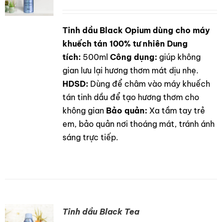
Tinh dầu Black Opium dùng cho máy
DETAILS
khuếch tán 100% tư nhiên
Dung
tích:
500ml
Công dụng:
giúp không
gian lưu lại hương thơm mát dịu nhẹ.
HDSD:
Dùng để châm vào máy khuếch
tán tinh dầu để tạo hương thơm cho
không gian
Bảo quản:
Xa tầm tay trẻ
em, bảo quản nơi thoáng mát, tránh ánh
sáng trực tiếp.
Tinh dầu Black Tea