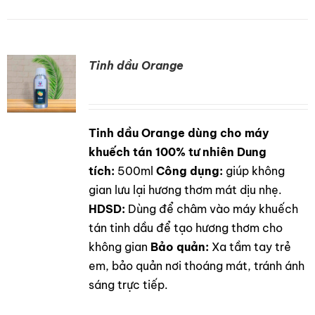
Tinh dầu Orange
Tinh dầu Orange dùng cho máy
DETAILS
khuếch tán 100% tư nhiên
Dung
tích:
500ml
Công dụng:
giúp không
gian lưu lại hương thơm mát dịu nhẹ.
HDSD:
Dùng để châm vào máy khuếch
tán tinh dầu để tạo hương thơm cho
không gian
Bảo quản:
Xa tầm tay trẻ
em, bảo quản nơi thoáng mát, tránh ánh
sáng trực tiếp.