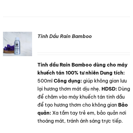
Tinh Dầu Rain Bamboo
Tinh dầu Rain Bamboo dùng cho máy
DETAILS
khuếch tán 100% tư nhiên
Dung tích:
500ml
Công dụng:
giúp không gian lưu
lại hương thơm mát dịu nhẹ.
HDSD:
Dùng
để châm vào máy khuếch tán tinh dầu
để tạo hương thơm cho không gian
Bảo
quản:
Xa tầm tay trẻ em, bảo quản nơi
thoáng mát, tránh ánh sáng trực tiếp.