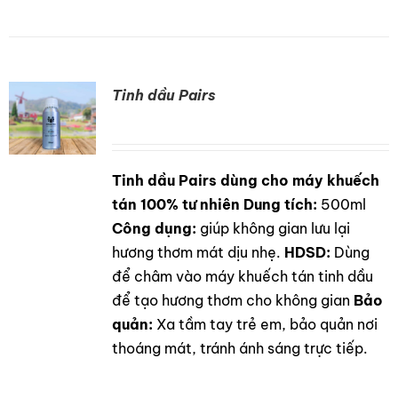
Tinh dầu Pairs
Tinh dầu Pairs dùng cho máy khuếch
DETAILS
tán 100% tư nhiên
Dung tích:
500ml
Công dụng:
giúp không gian lưu lại
hương thơm mát dịu nhẹ.
HDSD:
Dùng
để châm vào máy khuếch tán tinh dầu
để tạo hương thơm cho không gian
Bảo
quản:
Xa tầm tay trẻ em, bảo quản nơi
thoáng mát, tránh ánh sáng trực tiếp.