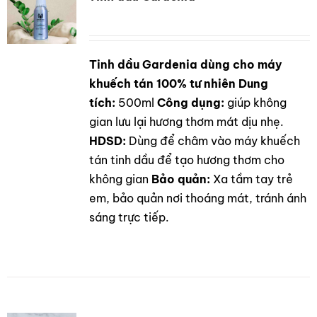
Tinh dầu Gardenia dùng cho máy
DETAILS
khuếch tán 100% tư nhiên
Dung
tích:
500ml
Công dụng:
giúp không
gian lưu lại hương thơm mát dịu nhẹ.
HDSD:
Dùng để châm vào máy khuếch
tán tinh dầu để tạo hương thơm cho
không gian
Bảo quản:
Xa tầm tay trẻ
em, bảo quản nơi thoáng mát, tránh ánh
sáng trực tiếp.