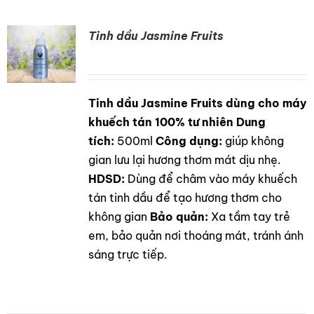
Tinh dầu Jasmine Fruits
Tinh dầu Jasmine Fruits dùng cho máy
DETAILS
khuếch tán 100% tư nhiên
Dung
tích:
500ml
Công dụng:
giúp không
gian lưu lại hương thơm mát dịu nhẹ.
HDSD:
Dùng để châm vào máy khuếch
tán tinh dầu để tạo hương thơm cho
không gian
Bảo quản:
Xa tầm tay trẻ
em, bảo quản nơi thoáng mát, tránh ánh
sáng trực tiếp.