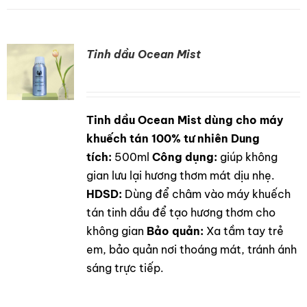
Tinh dầu Ocean Mist
Tinh dầu Ocean Mist dùng cho máy
DETAILS
khuếch tán 100% tư nhiên
Dung
tích:
500ml
Công dụng:
giúp không
gian lưu lại hương thơm mát dịu nhẹ.
HDSD:
Dùng để châm vào máy khuếch
tán tinh dầu để tạo hương thơm cho
không gian
Bảo quản:
Xa tầm tay trẻ
em, bảo quản nơi thoáng mát, tránh ánh
sáng trực tiếp.