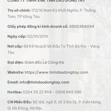
CÔNG TY TNHH XNK TINH DẦU ĐÔNG TÂY
Trụ sở chính:
172/10 Nam Kỳ Khởi Nghĩa, P. Thắng
Tam, TP Vũng Tàu.
Giấy phép đăng kí kinh doanh số:
3502384034
Ngày cấp:
02/01/2019
Nơi cấp:
Sở Kế Hoạch Và Đầu Tư Tỉnh Bà Rịa - Vũng
Tàu
Đại diện:
Giám đốc Lê Công Hà
Website:
https://www.tinhdaudongtay.com
Email:
info@tinhdaudongtay.com
Hotline:
0254 35 22 959 – 0908 949 388
CN Miền Bắc:
Số 166, ngõ 5, tổ 3 Đa Sỹ, P. Kiến Hưng,
Q. Hà Đông, Hà Nội.