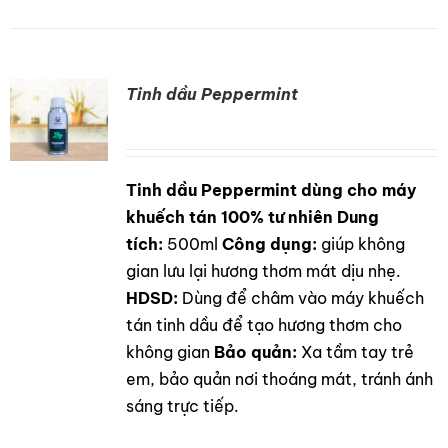
Tinh dầu Peppermint
Tinh dầu Peppermint dùng cho máy
DETAILS
khuếch tán 100% tư nhiên
Dung
tích:
500ml
Công dụng:
giúp không
gian lưu lại hương thơm mát dịu nhẹ.
HDSD:
Dùng để châm vào máy khuếch
tán tinh dầu để tạo hương thơm cho
không gian
Bảo quản:
Xa tầm tay trẻ
em, bảo quản nơi thoáng mát, tránh ánh
sáng trực tiếp.