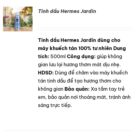
Tinh dầu Hermes Jardin
Tinh dầu Hermes Jardin dùng cho
DETAILS
máy khuếch tán 100% tư nhiên
Dung
tích:
500ml
Công dụng:
giúp không
gian lưu lại hương thơm mát dịu nhẹ.
HDSD:
Dùng để châm vào máy khuếch
tán tinh dầu để tạo hương thơm cho
không gian
Bảo quản:
Xa tầm tay trẻ
em, bảo quản nơi thoáng mát, tránh ánh
sáng trực tiếp.