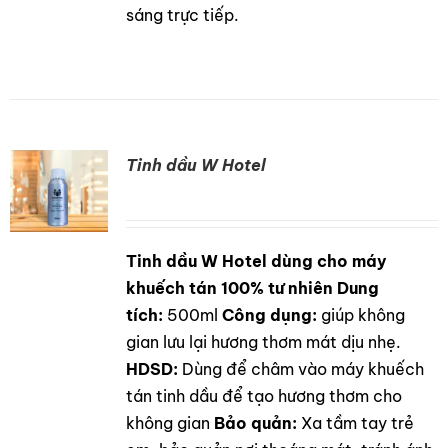
sáng trực tiếp.
Tinh dầu W Hotel
Tinh dầu W Hotel dùng cho máy
DETAILS
khuếch tán 100% tư nhiên
Dung
tích:
500ml
Công dụng:
giúp không
gian lưu lại hương thơm mát dịu nhẹ.
HDSD:
Dùng để châm vào máy khuếch
tán tinh dầu để tạo hương thơm cho
không gian
Bảo quản:
Xa tầm tay trẻ