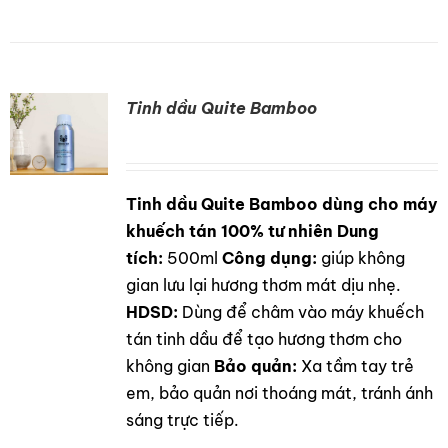
Tinh dầu Quite Bamboo
Tinh dầu Quite Bamboo dùng cho máy
DETAILS
khuếch tán 100% tư nhiên
Dung
tích:
500ml
Công dụng:
giúp không
gian lưu lại hương thơm mát dịu nhẹ.
HDSD:
Dùng để châm vào máy khuếch
tán tinh dầu để tạo hương thơm cho
không gian
Bảo quản:
Xa tầm tay trẻ
em, bảo quản nơi thoáng mát, tránh ánh
sáng trực tiếp.