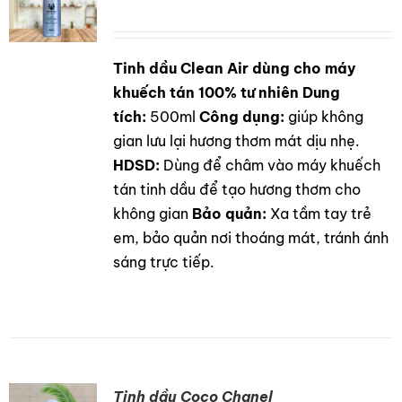
Tinh dầu Clean Air dùng cho máy
DETAILS
khuếch tán 100% tư nhiên
Dung
tích:
500ml
Công dụng:
giúp không
gian lưu lại hương thơm mát dịu nhẹ.
HDSD:
Dùng để châm vào máy khuếch
tán tinh dầu để tạo hương thơm cho
không gian
Bảo quản:
Xa tầm tay trẻ
em, bảo quản nơi thoáng mát, tránh ánh
sáng trực tiếp.
Tinh dầu Coco Chanel