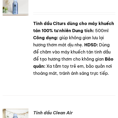
Tinh dầu Citurs dùng cho máy khuếch
DETAILS
tán 100% tư nhiên
Dung tích:
500ml
Công dụng:
giúp không gian lưu lại
hương thơm mát dịu nhẹ.
HDSD:
Dùng
để châm vào máy khuếch tán tinh dầu
để tạo hương thơm cho không gian
Bảo
quản:
Xa tầm tay trẻ em, bảo quản nơi
thoáng mát, tránh ánh sáng trực tiếp.
Tinh dầu Clean Air