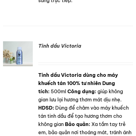
sáng trực tiếp.
Tinh dầu Victoria
Tinh dầu Victoria dùng cho máy
DETAILS
khuếch tán 100% tư nhiên
Dung
tích:
500ml
Công dụng:
giúp không
gian lưu lại hương thơm mát dịu nhẹ.
HDSD:
Dùng để châm vào máy khuếch
tán tinh dầu để tạo hương thơm cho
không gian
Bảo quản:
Xa tầm tay trẻ
em, bảo quản nơi thoáng mát, tránh ánh