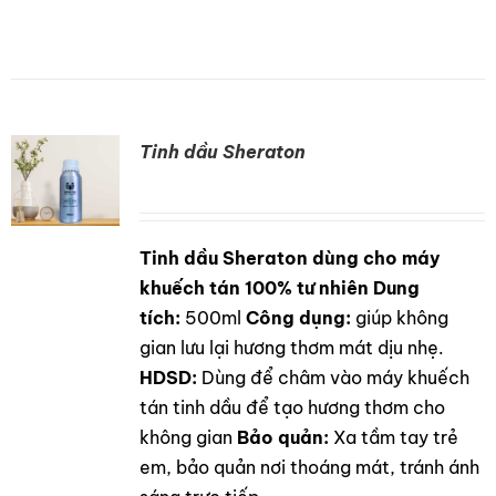
Tinh dầu Sheraton
Tinh dầu Sheraton dùng cho máy
DETAILS
khuếch tán 100% tư nhiên
Dung
tích:
500ml
Công dụng:
giúp không
gian lưu lại hương thơm mát dịu nhẹ.
HDSD:
Dùng để châm vào máy khuếch
tán tinh dầu để tạo hương thơm cho
không gian
Bảo quản:
Xa tầm tay trẻ
em, bảo quản nơi thoáng mát, tránh ánh