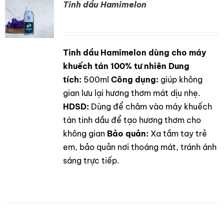
Tinh dầu Hamimelon
Tinh dầu Hamimelon dùng cho máy
DETAILS
khuếch tán 100% tư nhiên
Dung
tích:
500ml
Công dụng:
giúp không
gian lưu lại hương thơm mát dịu nhẹ.
HDSD:
Dùng để châm vào máy khuếch
tán tinh dầu để tạo hương thơm cho
không gian
Bảo quản:
Xa tầm tay trẻ
em, bảo quản nơi thoáng mát, tránh ánh
sáng trực tiếp.