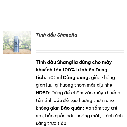
Tinh dầu Shangila
Tinh dầu Shangila dùng cho máy
DETAILS
khuếch tán 100% tư nhiên
Dung
tích:
500ml
Công dụng:
giúp không
gian lưu lại hương thơm mát dịu nhẹ.
HDSD:
Dùng để châm vào máy khuếch
tán tinh dầu để tạo hương thơm cho
không gian
Bảo quản:
Xa tầm tay trẻ
em, bảo quản nơi thoáng mát, tránh ánh
sáng trực tiếp.