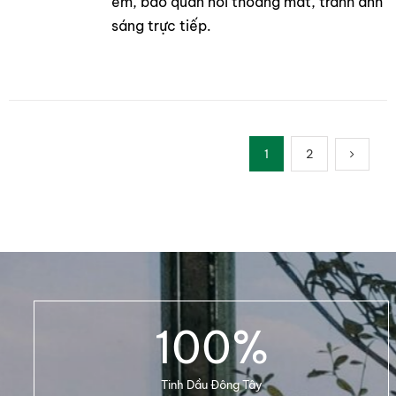
em, bảo quản nơi thoáng mát, tránh ánh
sáng trực tiếp.
1
2
100
%
Tinh Dầu Đông Tây