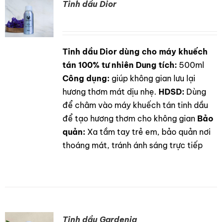
Tinh dầu Dior
Tinh dầu Dior dùng cho máy khuếch
DETAILS
tán 100% tư nhiên
Dung tích:
500ml
Công dụng:
giúp không gian lưu lại
hương thơm mát dịu nhẹ.
HDSD:
Dùng
để châm vào máy khuếch tán tinh dầu
để tạo hương thơm cho không gian
Bảo
quản:
Xa tầm tay trẻ em, bảo quản nơi
thoáng mát, tránh ánh sáng trực tiếp
Tinh dầu Gardenia