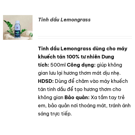
Tinh dầu Lemongrass
Tinh dầu Lemongrass dùng cho máy
DETAILS
khuếch tán 100% tư nhiên
Dung
tích:
500ml
Công dụng:
giúp không
gian lưu lại hương thơm mát dịu nhẹ.
HDSD:
Dùng để châm vào máy khuếch
tán tinh dầu để tạo hương thơm cho
không gian
Bảo quản:
Xa tầm tay trẻ
em, bảo quản nơi thoáng mát, tránh ánh
sáng trực tiếp.