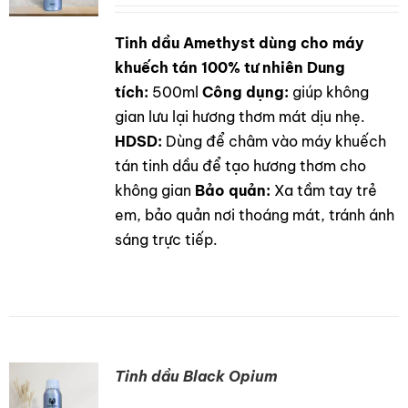
LIÊN HỆ
Tinh dầu Amethyst dùng cho máy
DETAILS
GỌI NGAY
khuếch tán 100% tư nhiên
Dung
tích:
500ml
Công dụng:
giúp không
gian lưu lại hương thơm mát dịu nhẹ.
HDSD:
Dùng để châm vào máy khuếch
tán tinh dầu để tạo hương thơm cho
không gian
Bảo quản:
Xa tầm tay trẻ
em, bảo quản nơi thoáng mát, tránh ánh
sáng trực tiếp.
Tinh dầu Black Opium