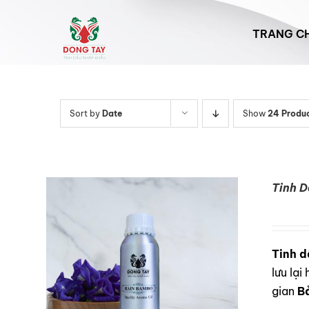
Skip
to
TRANG C
content
Sort by
Date
Show
24 Produ
Tinh 
Tinh d
lưu lạ
gian
B