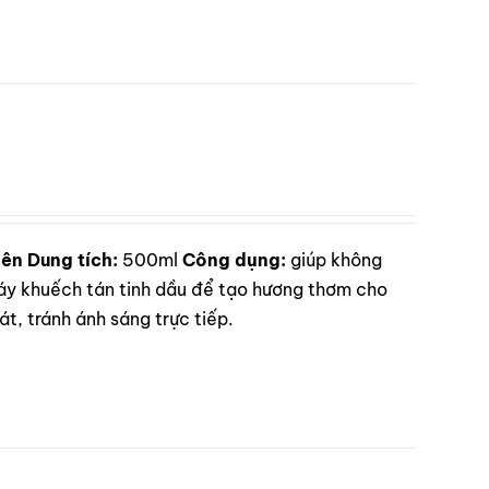
iên
Dung tích:
500ml
Công dụng:
giúp không
 khuếch tán tinh dầu để tạo hương thơm cho
t, tránh ánh sáng trực tiếp.