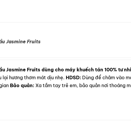
ầu Jasmine Fruits
ầu Jasmine Fruits dùng cho máy khuếch tán 100% tư nh
u lại hương thơm mát dịu nhẹ.
HDSD:
Dùng để châm vào máy
gian
Bảo quản:
Xa tầm tay trẻ em, bảo quản nơi thoáng má