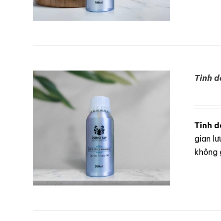
Tinh 
DETAILS
Tinh d
gian lư
không 