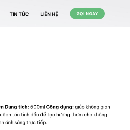
TIN TỨC
LIÊN HỆ
GỌI NGAY
ên
Dung tích:
500ml
Công dụng:
giúp không gian
ếch tán tinh dầu để tạo hương thơm cho không
h ánh sáng trực tiếp.