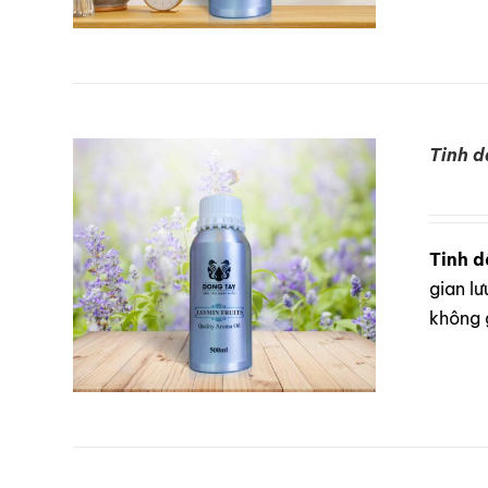
Tinh d
DETAILS
Tinh d
gian lư
không 