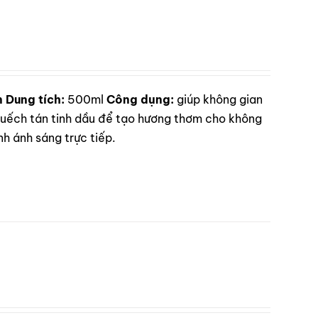
n
Dung tích:
500ml
Công dụng:
giúp không gian
ếch tán tinh dầu để tạo hương thơm cho không
h ánh sáng trực tiếp.