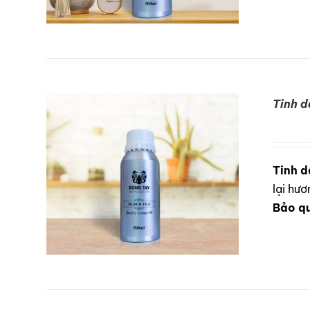
Tinh d
DETAILS
Tinh d
lại hư
Bảo q