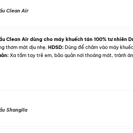
ầu Clean Air
ầu Clean Air dùng cho máy khuếch tán 100% tư nhiên
D
ơng thơm mát dịu nhẹ.
HDSD:
Dùng để châm vào máy khuếch
uản:
Xa tầm tay trẻ em, bảo quản nơi thoáng mát, tránh ánh
ầu Shangila