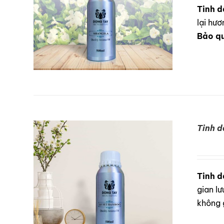
Tinh d
lại hư
Bảo q
Tinh 
DETAILS
Tinh d
gian lư
không 