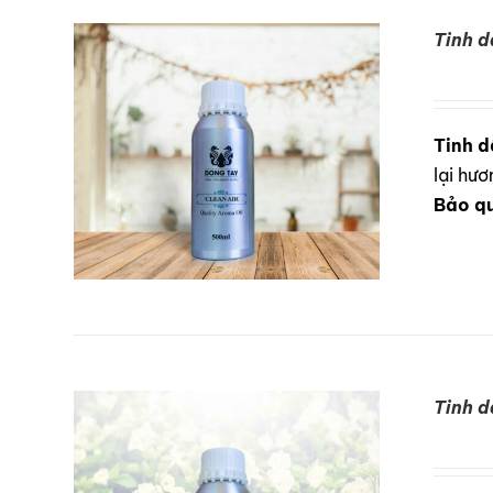
Tinh d
DETAILS
Tinh d
lại hư
Bảo q
Tinh d
DETAILS