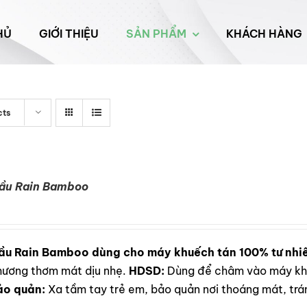
HỦ
GIỚI THIỆU
SẢN PHẨM
KHÁCH HÀNG
cts
Dầu Rain Bamboo
ầu Rain Bamboo dùng cho máy khuếch tán 100% tư nhi
i hương thơm mát dịu nhẹ.
HDSD:
Dùng để châm vào máy khu
ảo quản:
Xa tầm tay trẻ em, bảo quản nơi thoáng mát, trán