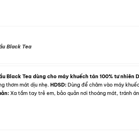
ầu Black Tea
ầu Black Tea dùng cho máy khuếch tán 100% tư nhiên
D
ơng thơm mát dịu nhẹ.
HDSD:
Dùng để châm vào máy khuếch
uản:
Xa tầm tay trẻ em, bảo quản nơi thoáng mát, tránh ánh