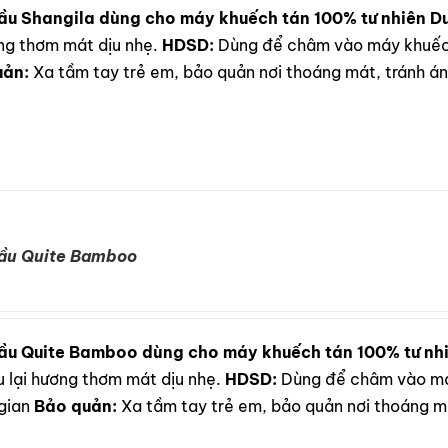
ầu Shangila dùng cho máy khuếch tán 100% tư nhiên
Du
ơng thơm mát dịu nhẹ.
HDSD:
Dùng để châm vào máy khuếch
uản:
Xa tầm tay trẻ em, bảo quản nơi thoáng mát, tránh ánh
dầu Quite Bamboo
ầu Quite Bamboo dùng cho máy khuếch tán 100% tư nh
u lại hương thơm mát dịu nhẹ.
HDSD:
Dùng để châm vào máy
gian
Bảo quản:
Xa tầm tay trẻ em, bảo quản nơi thoáng má