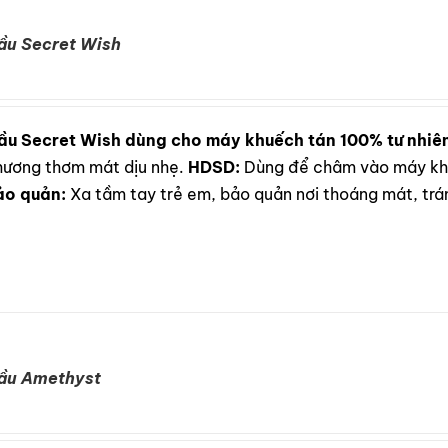
ầu Secret Wish
ầu Secret Wish dùng cho máy khuếch tán 100% tư nhiê
i hương thơm mát dịu nhẹ.
HDSD:
Dùng để châm vào máy khu
ảo quản:
Xa tầm tay trẻ em, bảo quản nơi thoáng mát, trán
dầu Amethyst