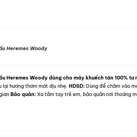
dầu Heremes Woody
ầu Heremes Woody dùng cho máy khuếch tán 100% tư 
u lại hương thơm mát dịu nhẹ.
HDSD:
Dùng để châm vào máy
gian
Bảo quản:
Xa tầm tay trẻ em, bảo quản nơi thoáng má