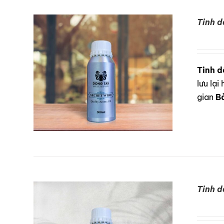
Tinh d
DETAILS
Tinh d
lưu lạ
gian
B
Tinh 
DETAILS