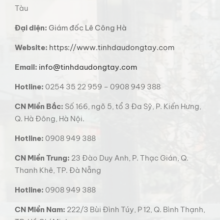
Tàu
Đại diện:
Giám đốc Lê Công Hà
Website:
https://www.tinhdaudongtay.com
Email:
info@tinhdaudongtay.com
Hotline:
0254 35 22 959 – 0908 949 388
CN Miền Bắc:
Số 166, ngõ 5, tổ 3 Đa Sỹ, P. Kiến Hưng,
Q. Hà Đông, Hà Nội.
Hotline:
0908 949 388
CN Miền Trung:
23 Đào Duy Anh, P. Thạc Gián, Q.
Thanh Khê, TP. Đà Nẵng
Hotline:
0908 949 388
CN Miền Nam:
222/3 Bùi Đình Túy, P 12, Q. Bình Thạnh,