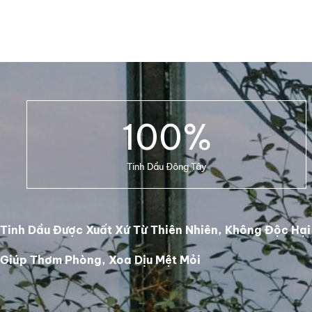
100
%
Tinh Dầu Đông Tây
Tinh Dầu Được Xuất Xứ Từ Thiên Nhiên, Không Độc Hại
Giúp Thơm Phòng, Xoa Dịu Mệt Mỏi