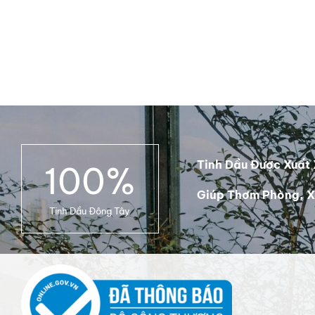
DETAILS
Tinh Dầu Được Xuất 
100
%
Giúp Thơm Phòng, X
Tinh Dầu Đông Tây