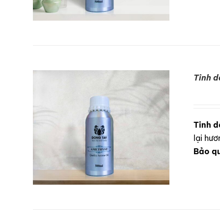
Tinh 
DETAILS
Tinh d
lại hư
Bảo q