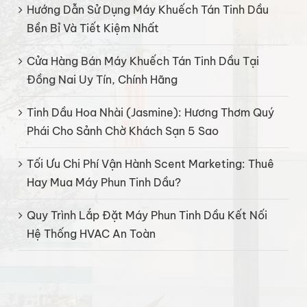
Hướng Dẫn Sử Dụng Máy Khuếch Tán Tinh Dầu
Bền Bỉ Và Tiết Kiệm Nhất
Cửa Hàng Bán Máy Khuếch Tán Tinh Dầu Tại
Đồng Nai Uy Tín, Chính Hãng
Tinh Dầu Hoa Nhài (Jasmine): Hương Thơm Quý
Phái Cho Sảnh Chờ Khách Sạn 5 Sao
Tối Ưu Chi Phí Vận Hành Scent Marketing: Thuê
Hay Mua Máy Phun Tinh Dầu?
Quy Trình Lắp Đặt Máy Phun Tinh Dầu Kết Nối
Hệ Thống HVAC An Toàn