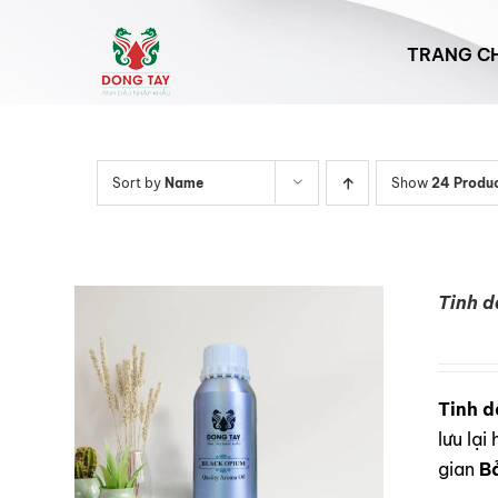
Skip
to
TRANG C
content
Sort by
Name
Show
24 Produ
Tinh d
Tinh d
lưu lạ
gian
B