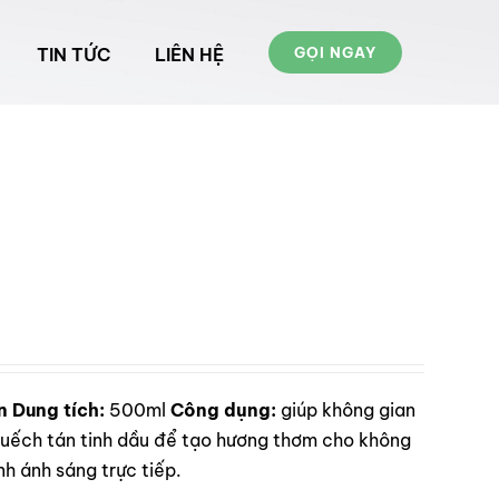
TIN TỨC
LIÊN HỆ
GỌI NGAY
n
Dung tích:
500ml
Công dụng:
giúp không gian
ếch tán tinh dầu để tạo hương thơm cho không
h ánh sáng trực tiếp.