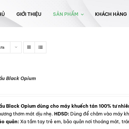
HỦ
GIỚI THIỆU
SẢN PHẨM
KHÁCH HÀNG
cts
ầu Black Opium
ầu Black Opium dùng cho máy khuếch tán 100% tư nhiê
i hương thơm mát dịu nhẹ.
HDSD:
Dùng để châm vào máy khu
ảo quản:
Xa tầm tay trẻ em, bảo quản nơi thoáng mát, trán