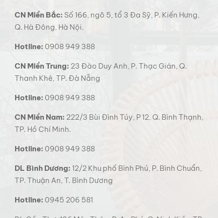
CN Miền Bắc:
Số 166, ngõ 5, tổ 3 Đa Sỹ, P. Kiến Hưng,
Q. Hà Đông, Hà Nội.
Hotline:
0908 949 388
CN Miền Trung:
23 Đào Duy Anh, P. Thạc Gián, Q.
Thanh Khê, TP. Đà Nẵng
Hotline:
0908 949 388
CN Miền Nam:
222/3 Bùi Đình Túy, P 12, Q. Bình Thạnh,
TP. Hồ Chí Minh.
Hotline:
0908 949 388
DL Bình Dương:
12/2 Khu phố Bình Phú, P. Bình Chuẩn,
TP. Thuận An, T. Bình Dương
Hotline:
0945 206 581