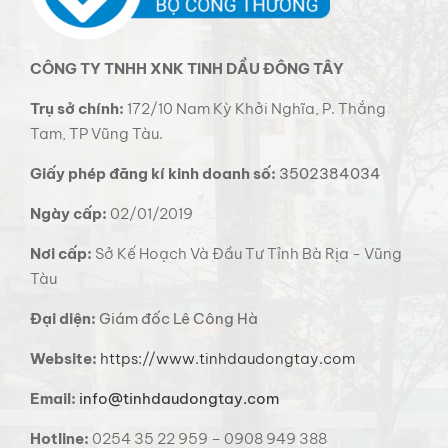
CÔNG TY TNHH XNK TINH DẦU ĐÔNG TÂY
Trụ sở chính:
172/10 Nam Kỳ Khởi Nghĩa, P. Thắng
Tam, TP Vũng Tàu.
Giấy phép đăng kí kinh doanh số:
3502384034
Ngày cấp:
02/01/2019
Nơi cấp:
Sở Kế Hoạch Và Đầu Tư Tỉnh Bà Rịa - Vũng
Tàu
Đại diện:
Giám đốc Lê Công Hà
Website:
https://www.tinhdaudongtay.com
Email:
info@tinhdaudongtay.com
Hotline:
0254 35 22 959 – 0908 949 388