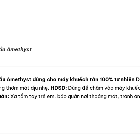
dầu Amethyst
ầu Amethyst dùng cho máy khuếch tán 100% tư nhiên
D
ơng thơm mát dịu nhẹ.
HDSD:
Dùng để châm vào máy khuếch
uản:
Xa tầm tay trẻ em, bảo quản nơi thoáng mát, tránh ánh