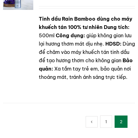
Tinh dầu Rain Bamboo dùng cho máy
DETAILS
khuếch tán 100% tư nhiên
Dung tích:
500ml
Công dụng:
giúp không gian lưu
lại hương thơm mát dịu nhẹ.
HDSD:
Dùng
để châm vào máy khuếch tán tinh dầu
để tạo hương thơm cho không gian
Bảo
quản:
Xa tầm tay trẻ em, bảo quản nơi
thoáng mát, tránh ánh sáng trực tiếp.
1
2