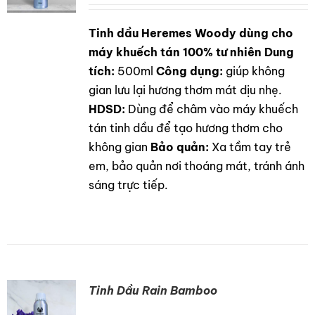
LIÊN HỆ
Tinh dầu Heremes Woody dùng cho
DETAILS
GỌI NGAY
máy khuếch tán 100% tư nhiên
Dung
tích:
500ml
Công dụng:
giúp không
gian lưu lại hương thơm mát dịu nhẹ.
HDSD:
Dùng để châm vào máy khuếch
tán tinh dầu để tạo hương thơm cho
không gian
Bảo quản:
Xa tầm tay trẻ
em, bảo quản nơi thoáng mát, tránh ánh
sáng trực tiếp.
Tinh Dầu Rain Bamboo