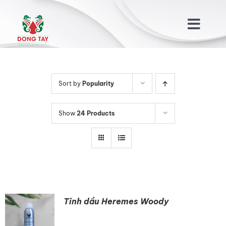
Skip
to
Togg
content
Navig
TRANG CHỦ
Sort by
Popularity
GIỚI THIỆU
Show
24 Products
SẢN PHẨM
KHÁCH HÀNG
TIN TỨC
Tinh dầu Heremes Woody