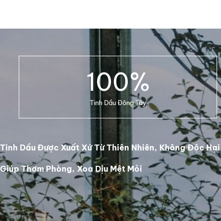
100
%
Tinh Dầu Đông Tây
Tinh Dầu Được Xuất Xứ Từ Thiên Nhiên, Không Độc Hại
Giúp Thơm Phòng, Xoa Dịu Mệt Mỏi