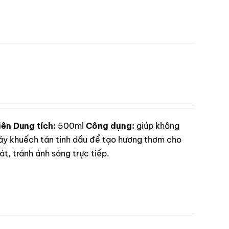
iên
Dung tích:
500ml
Công dụng:
giúp không
 khuếch tán tinh dầu để tạo hương thơm cho
t, tránh ánh sáng trực tiếp.