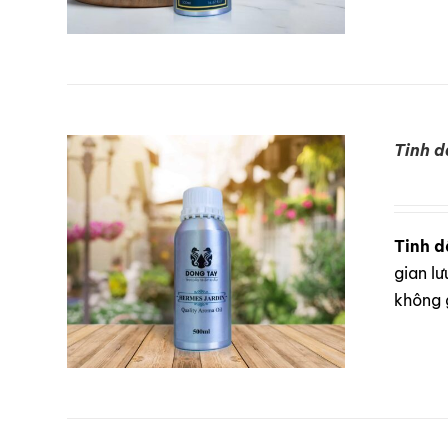
Tinh d
DETAILS
Tinh d
gian lư
không 