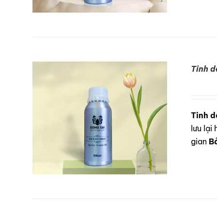
Tinh d
DETAILS
Tinh d
lưu lạ
gian
B