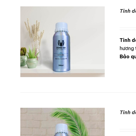
Tinh d
DETAILS
Tinh d
hương 
Bảo q
Tinh d
DETAILS