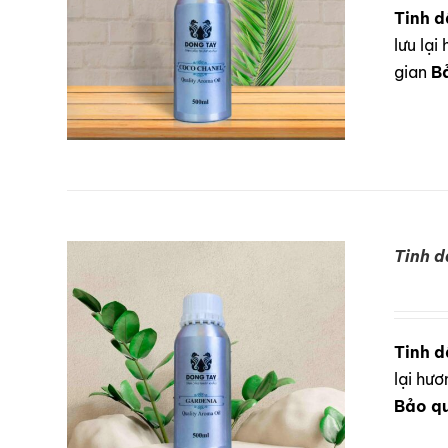
Tinh d
lưu lạ
gian
B
Tinh d
DETAILS
Tinh d
lại hư
Bảo q