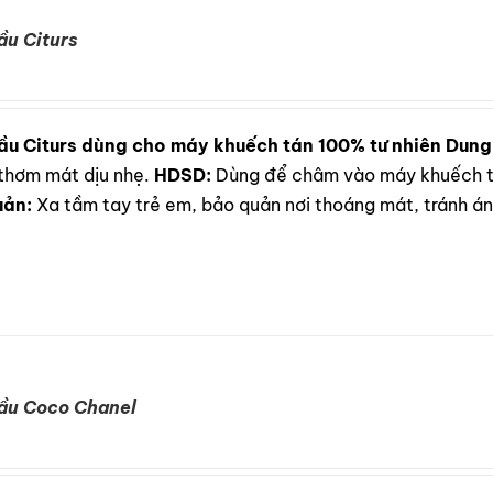
ầu Citurs
ầu Citurs dùng cho máy khuếch tán 100% tư nhiên
Dung 
thơm mát dịu nhẹ.
HDSD:
Dùng để châm vào máy khuếch tá
uản:
Xa tầm tay trẻ em, bảo quản nơi thoáng mát, tránh ánh
ầu Coco Chanel