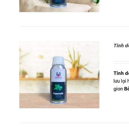
Tinh d
DETAILS
Tinh d
lưu lạ
gian
B