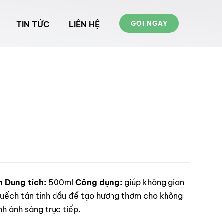
TIN TỨC
LIÊN HỆ
GỌI NGAY
n
Dung tích:
500ml
Công dụng:
giúp không gian
ếch tán tinh dầu để tạo hương thơm cho không
h ánh sáng trực tiếp.