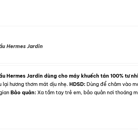
ầu Hermes Jardin
ầu Hermes Jardin dùng cho máy khuếch tán 100% tư nh
u lại hương thơm mát dịu nhẹ.
HDSD:
Dùng để châm vào máy
gian
Bảo quản:
Xa tầm tay trẻ em, bảo quản nơi thoáng má