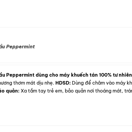
ầu Peppermint
ầu Peppermint dùng cho máy khuếch tán 100% tư nhiên
i hương thơm mát dịu nhẹ.
HDSD:
Dùng để châm vào máy khu
ảo quản:
Xa tầm tay trẻ em, bảo quản nơi thoáng mát, trán