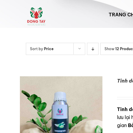
Skip
to
TRANG C
content
Sort by
Price
Show
12 Produc
Tinh 
Tinh d
lưu lạ
gian
B