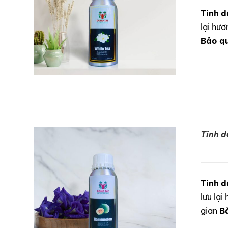
Tinh d
lại hư
Bảo q
Tinh 
DETAILS
Tinh d
lưu lạ
gian
B