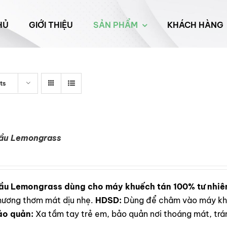
HỦ
GIỚI THIỆU
SẢN PHẨM
KHÁCH HÀNG
ts
dầu Lemongrass
ầu Lemongrass dùng cho máy khuếch tán 100% tư nhiê
i hương thơm mát dịu nhẹ.
HDSD:
Dùng để châm vào máy khu
ảo quản:
Xa tầm tay trẻ em, bảo quản nơi thoáng mát, trán