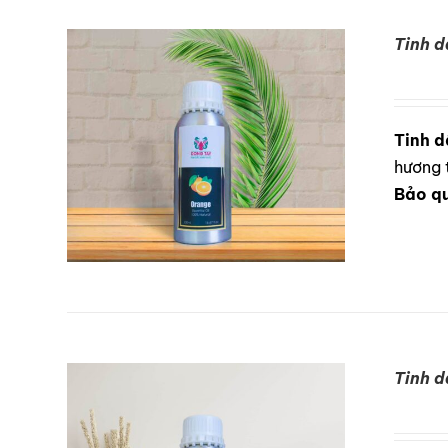
Tinh d
DETAILS
Tinh d
hương 
Bảo q
Tinh d
DETAILS