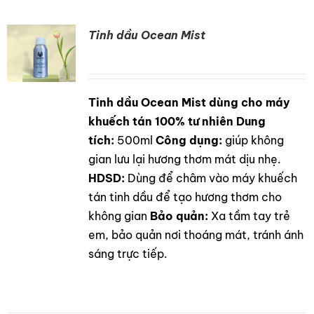
Tinh dầu Ocean Mist
Tinh dầu Ocean Mist dùng cho máy
DETAILS
khuếch tán 100% tư nhiên
Dung
tích:
500ml
Công dụng:
giúp không
gian lưu lại hương thơm mát dịu nhẹ.
HDSD:
Dùng để châm vào máy khuếch
tán tinh dầu để tạo hương thơm cho
không gian
Bảo quản:
Xa tầm tay trẻ
em, bảo quản nơi thoáng mát, tránh ánh
sáng trực tiếp.