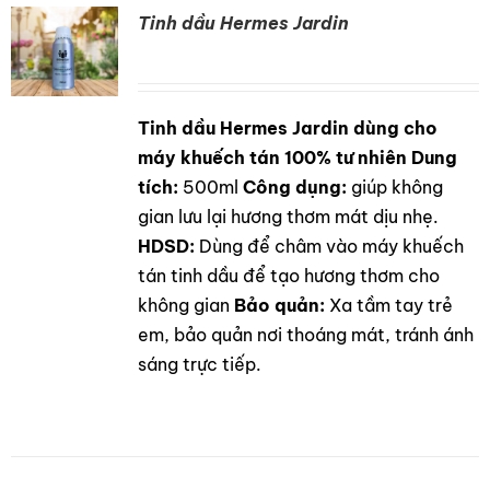
Tinh dầu Hermes Jardin
Tinh dầu Hermes Jardin dùng cho
DETAILS
máy khuếch tán 100% tư nhiên
Dung
tích:
500ml
Công dụng:
giúp không
gian lưu lại hương thơm mát dịu nhẹ.
HDSD:
Dùng để châm vào máy khuếch
tán tinh dầu để tạo hương thơm cho
không gian
Bảo quản:
Xa tầm tay trẻ
em, bảo quản nơi thoáng mát, tránh ánh
sáng trực tiếp.