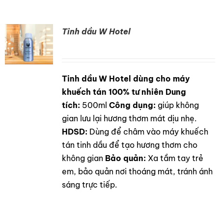
Tinh dầu W Hotel
Tinh dầu W Hotel dùng cho máy
DETAILS
khuếch tán 100% tư nhiên
Dung
tích:
500ml
Công dụng:
giúp không
gian lưu lại hương thơm mát dịu nhẹ.
HDSD:
Dùng để châm vào máy khuếch
tán tinh dầu để tạo hương thơm cho
không gian
Bảo quản:
Xa tầm tay trẻ
em, bảo quản nơi thoáng mát, tránh ánh
sáng trực tiếp.