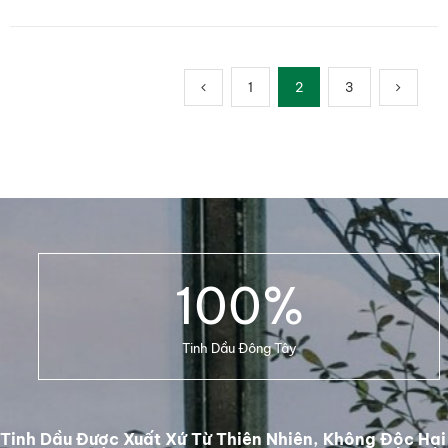
1
2
3
100
%
Tinh Dầu Đông Tây
Tinh Dầu Được Xuất Xứ Từ Thiên Nhiên, Không Độc Hại