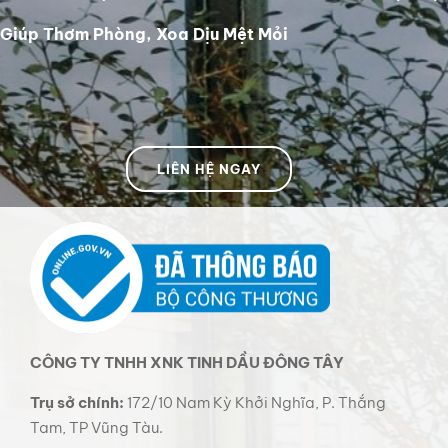
Giúp Thơm Phòng, Xoa Dịu Mệt Mỏi
LIÊN HỆ NGAY
CÔNG TY TNHH XNK TINH DẦU ĐÔNG TÂY
Trụ sở chính:
172/10 Nam Kỳ Khởi Nghĩa, P. Thắng
Tam, TP Vũng Tàu.