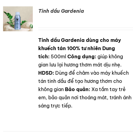
Tinh dầu Gardenia
Tinh dầu Gardenia dùng cho máy
DETAILS
khuếch tán 100% tư nhiên
Dung
tích:
500ml
Công dụng:
giúp không
gian lưu lại hương thơm mát dịu nhẹ.
HDSD:
Dùng để châm vào máy khuếch
tán tinh dầu để tạo hương thơm cho
không gian
Bảo quản:
Xa tầm tay trẻ
em, bảo quản nơi thoáng mát, tránh ánh
sáng trực tiếp.