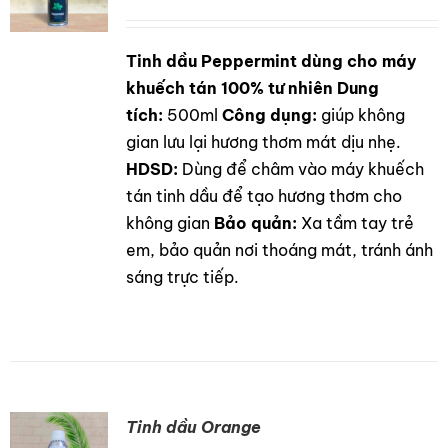
Tinh dầu Peppermint dùng cho máy
DETAILS
khuếch tán 100% tư nhiên
Dung
tích:
500ml
Công dụng:
giúp không
gian lưu lại hương thơm mát dịu nhẹ.
HDSD:
Dùng để châm vào máy khuếch
tán tinh dầu để tạo hương thơm cho
không gian
Bảo quản:
Xa tầm tay trẻ
em, bảo quản nơi thoáng mát, tránh ánh
sáng trực tiếp.
Tinh dầu Orange