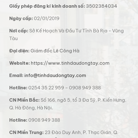
Giấy phép đăng kí kinh doanh số:
3502384034
Ngày cấp:
02/01/2019
Nơi cấp:
Sở Kế Hoạch Và Đầu Tư Tỉnh Bà Rịa - Vũng
Tàu
Đại diện:
Giám đốc Lê Công Hà
Website:
https://www.tinhdaudongtay.com
Email:
info@tinhdaudongtay.com
Hotline:
0254 35 22 959 – 0908 949 388
CN Miền Bắc:
Số 166, ngõ 5, tổ 3 Đa Sỹ, P. Kiến Hưng,
Q. Hà Đông, Hà Nội.
Hotline:
0908 949 388
CN Miền Trung:
23 Đào Duy Anh, P. Thạc Gián, Q.