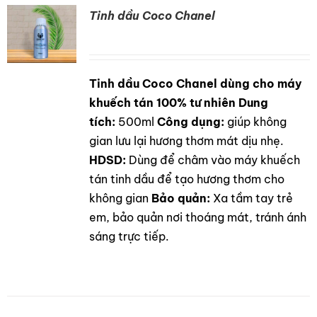
Tinh dầu Coco Chanel
Tinh dầu Coco Chanel dùng cho máy
DETAILS
khuếch tán 100% tư nhiên
Dung
tích:
500ml
Công dụng:
giúp không
gian lưu lại hương thơm mát dịu nhẹ.
HDSD:
Dùng để châm vào máy khuếch
tán tinh dầu để tạo hương thơm cho
không gian
Bảo quản:
Xa tầm tay trẻ
em, bảo quản nơi thoáng mát, tránh ánh
sáng trực tiếp.