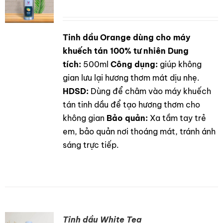
Tinh dầu Orange dùng cho máy
DETAILS
khuếch tán 100% tư nhiên
Dung
tích:
500ml
Công dụng:
giúp không
gian lưu lại hương thơm mát dịu nhẹ.
HDSD:
Dùng để châm vào máy khuếch
tán tinh dầu để tạo hương thơm cho
không gian
Bảo quản:
Xa tầm tay trẻ
em, bảo quản nơi thoáng mát, tránh ánh
sáng trực tiếp.
Tinh dầu White Tea