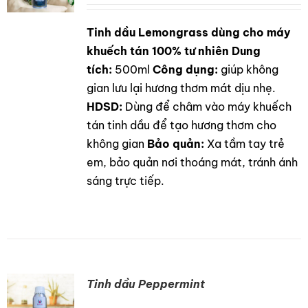
LIÊN HỆ
Tinh dầu Lemongrass dùng cho máy
DETAILS
GỌI NGAY
khuếch tán 100% tư nhiên
Dung
tích:
500ml
Công dụng:
giúp không
gian lưu lại hương thơm mát dịu nhẹ.
HDSD:
Dùng để châm vào máy khuếch
tán tinh dầu để tạo hương thơm cho
không gian
Bảo quản:
Xa tầm tay trẻ
em, bảo quản nơi thoáng mát, tránh ánh
sáng trực tiếp.
Tinh dầu Peppermint