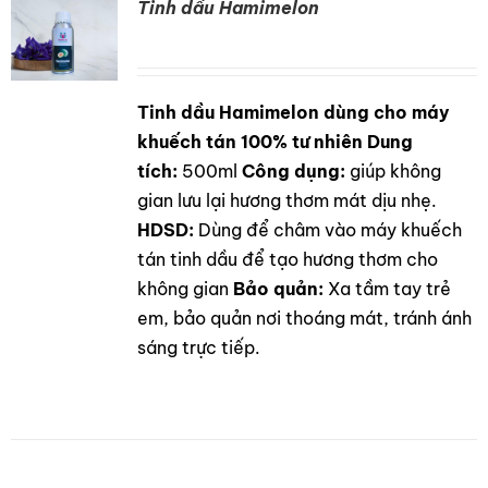
Tinh dầu Hamimelon
Tinh dầu Hamimelon dùng cho máy
DETAILS
khuếch tán 100% tư nhiên
Dung
tích:
500ml
Công dụng:
giúp không
gian lưu lại hương thơm mát dịu nhẹ.
HDSD:
Dùng để châm vào máy khuếch
tán tinh dầu để tạo hương thơm cho
không gian
Bảo quản:
Xa tầm tay trẻ
em, bảo quản nơi thoáng mát, tránh ánh
sáng trực tiếp.