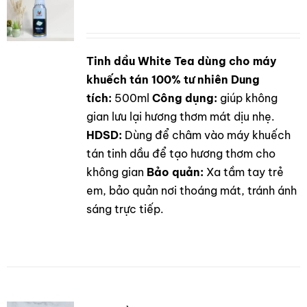
Tinh dầu White Tea dùng cho máy
DETAILS
khuếch tán 100% tư nhiên
Dung
tích:
500ml
Công dụng:
giúp không
gian lưu lại hương thơm mát dịu nhẹ.
HDSD:
Dùng để châm vào máy khuếch
tán tinh dầu để tạo hương thơm cho
không gian
Bảo quản:
Xa tầm tay trẻ
em, bảo quản nơi thoáng mát, tránh ánh
sáng trực tiếp.