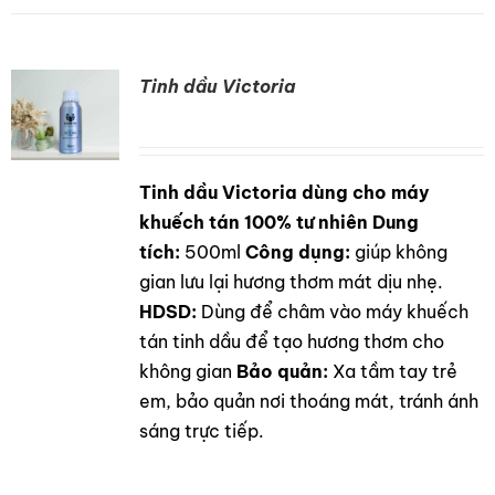
Tinh dầu Victoria
Tinh dầu Victoria dùng cho máy
DETAILS
khuếch tán 100% tư nhiên
Dung
tích:
500ml
Công dụng:
giúp không
gian lưu lại hương thơm mát dịu nhẹ.
HDSD:
Dùng để châm vào máy khuếch
tán tinh dầu để tạo hương thơm cho
không gian
Bảo quản:
Xa tầm tay trẻ
em, bảo quản nơi thoáng mát, tránh ánh
sáng trực tiếp.