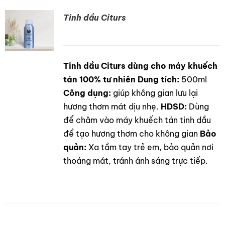
Tinh dầu Citurs
Tinh dầu Citurs dùng cho máy khuếch
DETAILS
tán 100% tư nhiên
Dung tích:
500ml
Công dụng:
giúp không gian lưu lại
hương thơm mát dịu nhẹ.
HDSD:
Dùng
để châm vào máy khuếch tán tinh dầu
để tạo hương thơm cho không gian
Bảo
quản:
Xa tầm tay trẻ em, bảo quản nơi
thoáng mát, tránh ánh sáng trực tiếp.