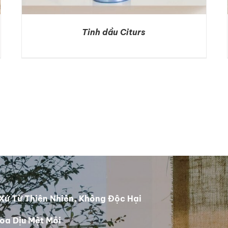
Tinh dầu Citurs
DETAILS
Xứ Từ Thiên Nhiên, Không Độc Hại
oa Dịu Mệt Mỏi