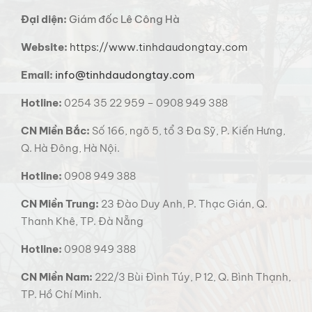
Đại diện:
Giám đốc Lê Công Hà
Website:
https://www.tinhdaudongtay.com
Email:
info@tinhdaudongtay.com
Hotline:
0254 35 22 959 – 0908 949 388
CN Miền Bắc:
Số 166, ngõ 5, tổ 3 Đa Sỹ, P. Kiến Hưng,
Q. Hà Đông, Hà Nội.
Hotline:
0908 949 388
CN Miền Trung:
23 Đào Duy Anh, P. Thạc Gián, Q.
Thanh Khê, TP. Đà Nẵng
Hotline:
0908 949 388
CN Miền Nam:
222/3 Bùi Đình Túy, P 12, Q. Bình Thạnh,
TP. Hồ Chí Minh.