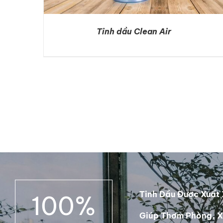
Tinh dầu Clean Air
DETAILS
Tinh Dầu Được Xuất 
100
%
Giúp Thơm Phòng, X