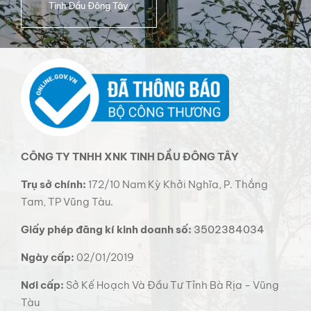
Tinh Dầu Đông Tây
CÔNG TY TNHH XNK TINH DẦU ĐÔNG TÂY
Trụ sở chính:
172/10 Nam Kỳ Khởi Nghĩa, P. Thắng
Tam, TP Vũng Tàu.
Giấy phép đăng kí kinh doanh số:
3502384034
Ngày cấp:
02/01/2019
Nơi cấp:
Sở Kế Hoạch Và Đầu Tư Tỉnh Bà Rịa - Vũng
Tàu