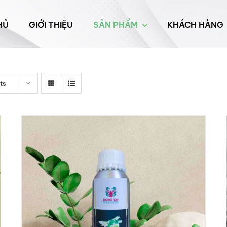
HỦ
GIỚI THIỆU
SẢN PHẨM
KHÁCH HÀNG
ts