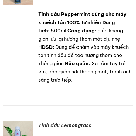
LIÊN HỆ
Tinh dầu Peppermint dùng cho máy
DETAILS
GỌI NGAY
khuếch tán 100% tư nhiên
Dung
tích:
500ml
Công dụng:
giúp không
gian lưu lại hương thơm mát dịu nhẹ.
HDSD:
Dùng để châm vào máy khuếch
tán tinh dầu để tạo hương thơm cho
không gian
Bảo quản:
Xa tầm tay trẻ
em, bảo quản nơi thoáng mát, tránh ánh
sáng trực tiếp.
Tinh dầu Lemongrass