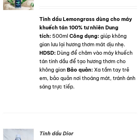
Tinh dầu Lemongrass dùng cho máy
DETAILS
khuếch tán 100% tư nhiên
Dung
tích:
500ml
Công dụng:
giúp không
gian lưu lại hương thơm mát dịu nhẹ.
HDSD:
Dùng để châm vào máy khuếch
tán tinh dầu để tạo hương thơm cho
không gian
Bảo quản:
Xa tầm tay trẻ
em, bảo quản nơi thoáng mát, tránh ánh
sáng trực tiếp.
Tinh dầu Dior