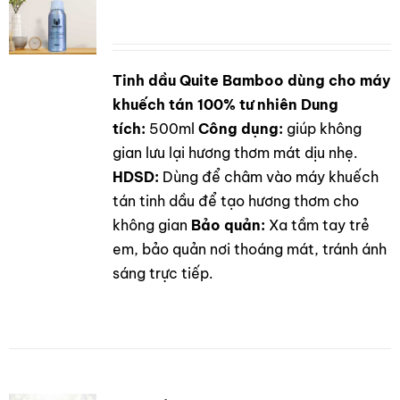
Tinh dầu Quite Bamboo dùng cho máy
DETAILS
khuếch tán 100% tư nhiên
Dung
tích:
500ml
Công dụng:
giúp không
gian lưu lại hương thơm mát dịu nhẹ.
HDSD:
Dùng để châm vào máy khuếch
tán tinh dầu để tạo hương thơm cho
không gian
Bảo quản:
Xa tầm tay trẻ
em, bảo quản nơi thoáng mát, tránh ánh
sáng trực tiếp.