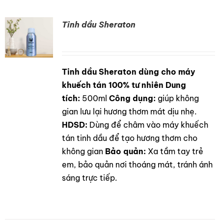
Tinh dầu Sheraton
Tinh dầu Sheraton dùng cho máy
DETAILS
khuếch tán 100% tư nhiên
Dung
tích:
500ml
Công dụng:
giúp không
gian lưu lại hương thơm mát dịu nhẹ.
HDSD:
Dùng để châm vào máy khuếch
tán tinh dầu để tạo hương thơm cho
không gian
Bảo quản:
Xa tầm tay trẻ
em, bảo quản nơi thoáng mát, tránh ánh
sáng trực tiếp.