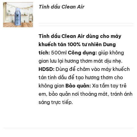
Tinh dầu Clean Air
Tinh dầu Clean Air dùng cho máy
DETAILS
khuếch tán 100% tư nhiên
Dung
tích:
500ml
Công dụng:
giúp không
gian lưu lại hương thơm mát dịu nhẹ.
HDSD:
Dùng để châm vào máy khuếch
tán tinh dầu để tạo hương thơm cho
không gian
Bảo quản:
Xa tầm tay trẻ
em, bảo quản nơi thoáng mát, tránh ánh
sáng trực tiếp.