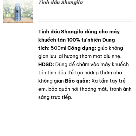
Tinh dầu Shangila
Tinh dầu Shangila dùng cho máy
DETAILS
khuếch tán 100% tư nhiên
Dung
tích:
500ml
Công dụng:
giúp không
gian lưu lại hương thơm mát dịu nhẹ.
HDSD:
Dùng để châm vào máy khuếch
tán tinh dầu để tạo hương thơm cho
không gian
Bảo quản:
Xa tầm tay trẻ
em, bảo quản nơi thoáng mát, tránh ánh
sáng trực tiếp.