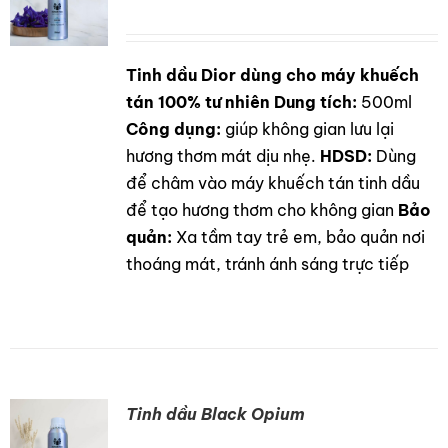
Tinh dầu Dior dùng cho máy khuếch
DETAILS
tán 100% tư nhiên
Dung tích:
500ml
Công dụng:
giúp không gian lưu lại
hương thơm mát dịu nhẹ.
HDSD:
Dùng
để châm vào máy khuếch tán tinh dầu
để tạo hương thơm cho không gian
Bảo
quản:
Xa tầm tay trẻ em, bảo quản nơi
thoáng mát, tránh ánh sáng trực tiếp
Tinh dầu Black Opium