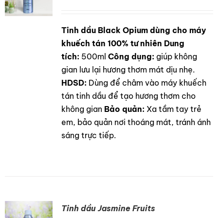
Tinh dầu Black Opium dùng cho máy
DETAILS
khuếch tán 100% tư nhiên
Dung
tích:
500ml
Công dụng:
giúp không
gian lưu lại hương thơm mát dịu nhẹ.
HDSD:
Dùng để châm vào máy khuếch
tán tinh dầu để tạo hương thơm cho
không gian
Bảo quản:
Xa tầm tay trẻ
em, bảo quản nơi thoáng mát, tránh ánh
sáng trực tiếp.
Tinh dầu Jasmine Fruits