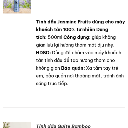
Tinh dầu Jasmine Fruits dùng cho máy
DETAILS
khuếch tán 100% tư nhiên
Dung
tích:
500ml
Công dụng:
giúp không
gian lưu lại hương thơm mát dịu nhẹ.
HDSD:
Dùng để châm vào máy khuếch
tán tinh dầu để tạo hương thơm cho
không gian
Bảo quản:
Xa tầm tay trẻ
em, bảo quản nơi thoáng mát, tránh ánh
sáng trực tiếp.
Tinh dầu Quite Bamboo