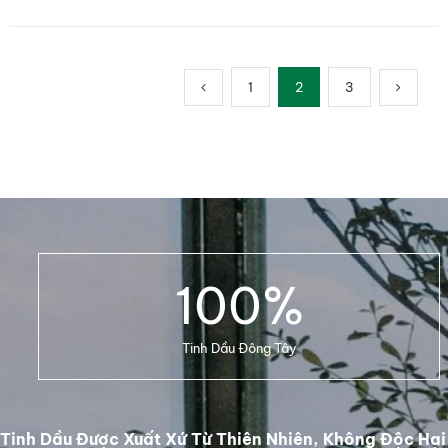
1
2
3
100
%
Tinh Dầu Đông Tây
Tinh Dầu Được Xuất Xứ Từ Thiên Nhiên, Không Độc Hại