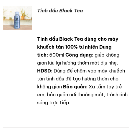
Tinh dầu Black Tea
Tinh dầu Black Tea dùng cho máy
DETAILS
khuếch tán 100% tư nhiên
Dung
tích:
500ml
Công dụng:
giúp không
gian lưu lại hương thơm mát dịu nhẹ.
HDSD:
Dùng để châm vào máy khuếch
tán tinh dầu để tạo hương thơm cho
không gian
Bảo quản:
Xa tầm tay trẻ
em, bảo quản nơi thoáng mát, tránh ánh
sáng trực tiếp.