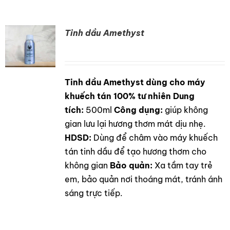
Tinh dầu Amethyst
Tinh dầu Amethyst dùng cho máy
DETAILS
khuếch tán 100% tư nhiên
Dung
tích:
500ml
Công dụng:
giúp không
gian lưu lại hương thơm mát dịu nhẹ.
HDSD:
Dùng để châm vào máy khuếch
tán tinh dầu để tạo hương thơm cho
không gian
Bảo quản:
Xa tầm tay trẻ
em, bảo quản nơi thoáng mát, tránh ánh
sáng trực tiếp.