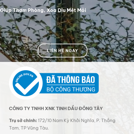
Giúp Thơm Phòng, Xoa Dịu Mệt Mỏi
LIÊN HỆ NGAY
CÔNG TY TNHH XNK TINH DẦU ĐÔNG TÂY
Trụ sở chính:
172/10 Nam Kỳ Khởi Nghĩa, P. Thắng
Tam, TP Vũng Tàu.