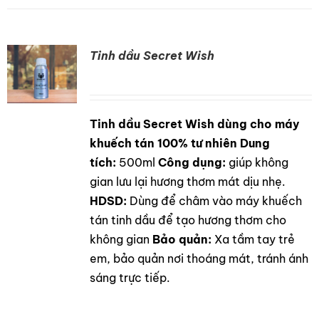
Tinh dầu Secret Wish
Tinh dầu Secret Wish dùng cho máy
DETAILS
khuếch tán 100% tư nhiên
Dung
tích:
500ml
Công dụng:
giúp không
gian lưu lại hương thơm mát dịu nhẹ.
HDSD:
Dùng để châm vào máy khuếch
tán tinh dầu để tạo hương thơm cho
không gian
Bảo quản:
Xa tầm tay trẻ
em, bảo quản nơi thoáng mát, tránh ánh
sáng trực tiếp.