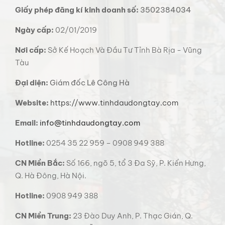
Giấy phép đăng kí kinh doanh số:
3502384034
Ngày cấp:
02/01/2019
Nơi cấp:
Sở Kế Hoạch Và Đầu Tư Tỉnh Bà Rịa - Vũng
Tàu
Đại diện:
Giám đốc Lê Công Hà
Website:
https://www.tinhdaudongtay.com
Email:
info@tinhdaudongtay.com
Hotline:
0254 35 22 959 – 0908 949 388
CN Miền Bắc:
Số 166, ngõ 5, tổ 3 Đa Sỹ, P. Kiến Hưng,
Q. Hà Đông, Hà Nội.
Hotline:
0908 949 388
CN Miền Trung:
23 Đào Duy Anh, P. Thạc Gián, Q.