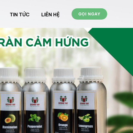
TIN TỨC
LIÊN HỆ
GỌI NGAY