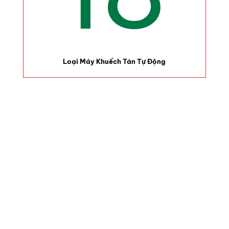
Loại Máy Khuếch Tán Tự Động
 Xứ Từ Thiên Nhiên, Không Độc Hại
Xoa Dịu Mệt Mỏi.