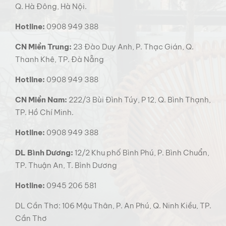
Q. Hà Đông, Hà Nội.
Hotline:
0908 949 388
CN Miền Trung:
23 Đào Duy Anh, P. Thạc Gián, Q.
Thanh Khê, TP. Đà Nẵng
Hotline:
0908 949 388
CN Miền Nam:
222/3 Bùi Đình Túy, P 12, Q. Bình Thạnh,
TP. Hồ Chí Minh.
Hotline:
0908 949 388
DL Bình Dương:
12/2 Khu phố Bình Phú, P. Bình Chuẩn,
TP. Thuận An, T. Bình Dương
Hotline:
0945 206 581
DL Cần Thơ: 106 Mậu Thân, P. An Phú, Q. Ninh Kiều, TP.
Cần Thơ