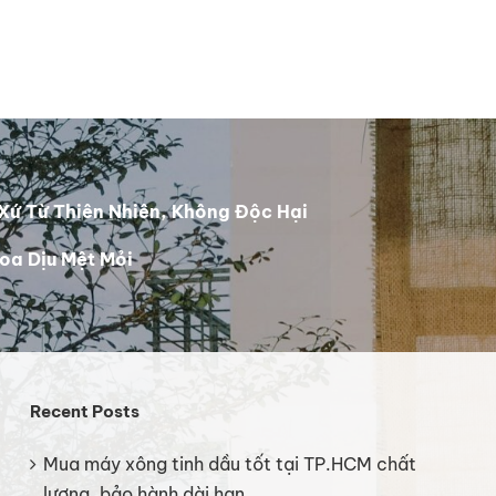
Xứ Từ Thiên Nhiên, Không Độc Hại
oa Dịu Mệt Mỏi
Recent Posts
Mua máy xông tinh dầu tốt tại TP.HCM chất
lượng, bảo hành dài hạn