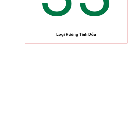
Loại Hương Tinh Dầu
100
%
Tinh Dầu Được Xuất
Tinh Dầu Đông
Giúp Thơm Phòng, 
Tây