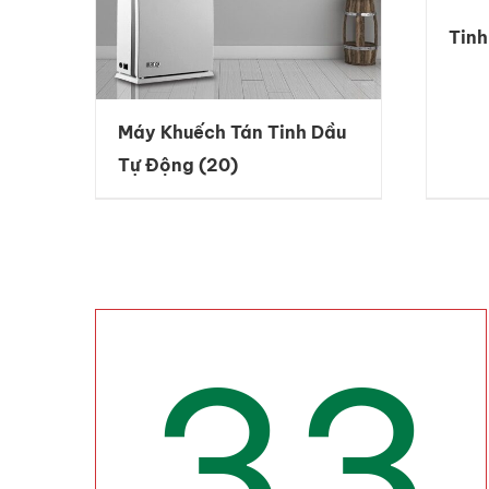
Tin
Máy Khuếch Tán Tinh Dầu
Tự Động
(20)
33