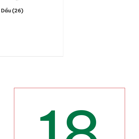
h Dầu
(26)
18