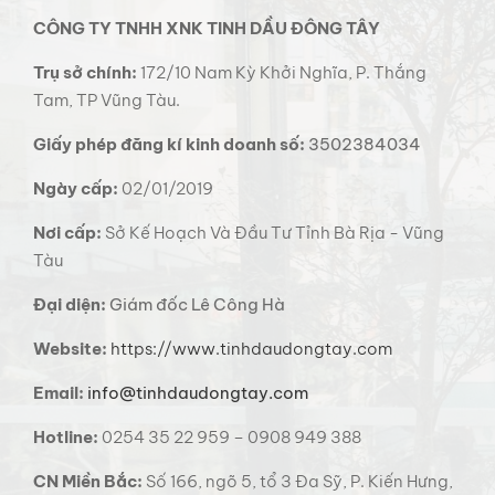
CÔNG TY TNHH XNK TINH DẦU ĐÔNG TÂY
Trụ sở chính:
172/10 Nam Kỳ Khởi Nghĩa, P. Thắng
Tam, TP Vũng Tàu.
Giấy phép đăng kí kinh doanh số:
3502384034
Ngày cấp:
02/01/2019
Nơi cấp:
Sở Kế Hoạch Và Đầu Tư Tỉnh Bà Rịa - Vũng
Tàu
Đại diện:
Giám đốc Lê Công Hà
Website:
https://www.tinhdaudongtay.com
Email:
info@tinhdaudongtay.com
Hotline:
0254 35 22 959 – 0908 949 388
CN Miền Bắc:
Số 166, ngõ 5, tổ 3 Đa Sỹ, P. Kiến Hưng,