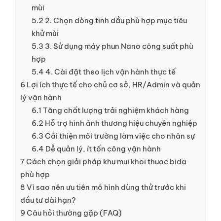
mùi
5.2
2. Chọn dòng tinh dầu phù hợp mục tiêu
khử mùi
5.3
3. Sử dụng máy phun Nano công suất phù
hợp
5.4
4. Cài đặt theo lịch vận hành thực tế
6
Lợi ích thực tế cho chủ cơ sở, HR/Admin và quản
lý vận hành
6.1
Tăng chất lượng trải nghiệm khách hàng
6.2
Hỗ trợ hình ảnh thương hiệu chuyên nghiệp
6.3
Cải thiện môi trường làm việc cho nhân sự
6.4
Dễ quản lý, ít tốn công vận hành
7
Cách chọn giải pháp khu mui khoi thuoc bida
phù hợp
8
Vì sao nên ưu tiên mô hình dùng thử trước khi
đầu tư dài hạn?
9
Câu hỏi thường gặp (FAQ)