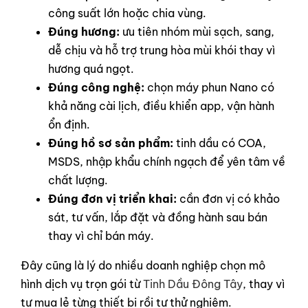
công suất lớn hoặc chia vùng.
Đúng hương:
ưu tiên nhóm mùi sạch, sang,
dễ chịu và hỗ trợ trung hòa mùi khói thay vì
hương quá ngọt.
Đúng công nghệ:
chọn máy phun Nano có
khả năng cài lịch, điều khiển app, vận hành
ổn định.
Đúng hồ sơ sản phẩm:
tinh dầu có COA,
MSDS, nhập khẩu chính ngạch để yên tâm về
chất lượng.
Đúng đơn vị triển khai:
cần đơn vị có khảo
sát, tư vấn, lắp đặt và đồng hành sau bán
thay vì chỉ bán máy.
Đây cũng là lý do nhiều doanh nghiệp chọn mô
hình dịch vụ trọn gói từ
Tinh Dầu Đông Tây
, thay vì
tự mua lẻ từng thiết bị rồi tự thử nghiệm.