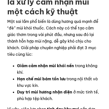
là xử lý cảm nhận mùi
một cách kỹ thuật
Một sai lầm phổ biến là dùng hương quá mạnh để
“đè” mùi khói thuốc. Cách này có thể tạo cảm
giác thơm trong vài phút đầu, nhưng sau đó lại
thành hỗn hợp mùi nặng, dễ gây khó chịu cho
khách. Giải pháp chuyên nghiệp phải đạt 3 mục
tiêu cùng lúc:
Giảm cảm nhận mùi khói nền
trong không
khí.
Hạn chế mùi bám tồn lưu
trong nội thất và
khu vực kín.
Duy trì mùi hương nhận diện
ở mức tinh tế,
phù hợp tệp khách.