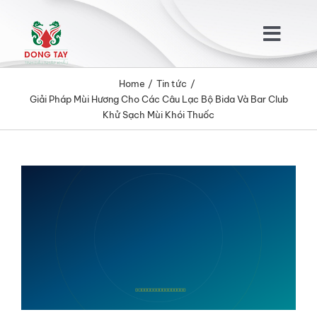
Skip
to
Togg
content
Navig
Home
Tin tức
TRANG CHỦ
Giải Pháp Mùi Hương Cho Các Câu Lạc Bộ Bida Và Bar Club
Khử Sạch Mùi Khói Thuốc
GIỚI THIỆU
View
SẢN PHẨM
Larger
Image
KHÁCH HÀNG
TIN TỨC