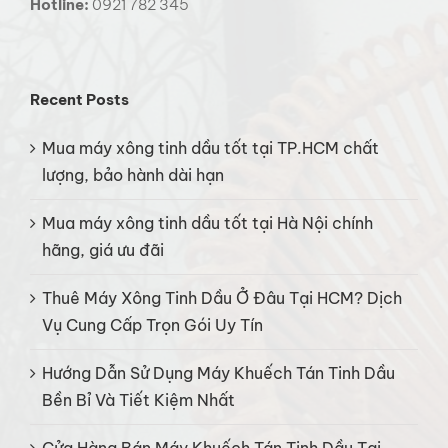
Hotline:
0921 782 345
Recent Posts
Mua máy xông tinh dầu tốt tại TP.HCM chất
lượng, bảo hành dài hạn
Mua máy xông tinh dầu tốt tại Hà Nội chính
hãng, giá ưu đãi
Thuê Máy Xông Tinh Dầu Ở Đâu Tại HCM? Dịch
Vụ Cung Cấp Trọn Gói Uy Tín
Hướng Dẫn Sử Dụng Máy Khuếch Tán Tinh Dầu
Bền Bỉ Và Tiết Kiệm Nhất
Cửa Hàng Bán Máy Khuếch Tán Tinh Dầu Tại