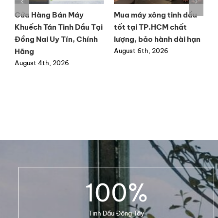
y
Cửa Hàng Bán Máy
Mua máy xông tinh dầu
M
Khuếch Tán Tinh Dầu Tại
tốt tại TP.HCM chất
t
ất
Đồng Nai Uy Tín, Chính
lượng, bảo hành dài hạn
h
Hãng
August 6th, 2026
A
August 4th, 2026
100
%
Tinh Dầu Đông Tây