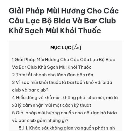
LIÊN HỆ
Giải Pháp Mùi Hương Cho Các
Câu Lạc Bộ Bida Và Bar Club
GỌI NGAY
Khử Sạch Mùi Khói Thuốc
MỤC LỤC
[
Ẩn
]
1
Giải Pháp Mùi Hương Cho Các Câu Lạc Bộ Bida
Và Bar Club Khử Sạch Mùi Khói Thuốc
2
Tóm tắt nhanh cho lãnh đạo bận rộn
3
Vì sao mùi khói thuốc là bài toán khó với bida
club và bar club?
4
Hiểu đúng về khử mùi: không phải che mùi, mà là
xử lý cảm nhận mùi một cách kỹ thuật
5
Giải pháp mùi hương chuẩn cho câu lạc bộ bida
và bar club gồm những gì?
5.1
1. Khảo sát không gian và nguồn phát sinh