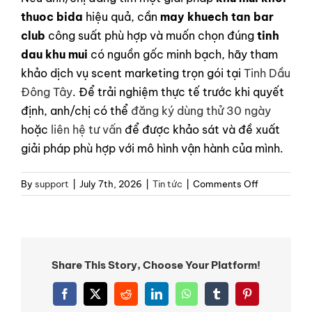
thuoc bida
hiệu quả, cần
may khuech tan bar
club
công suất phù hợp và muốn chọn đúng
tinh
dau khu mui
có nguồn gốc minh bạch, hãy tham
khảo dịch vụ scent marketing trọn gói tại
Tinh Dầu
Đông Tây
. Để trải nghiệm thực tế trước khi quyết
định, anh/chị có thể
đăng ký dùng thử 30 ngày
hoặc
liên hệ tư vấn
để được khảo sát và đề xuất
giải pháp phù hợp với mô hình vận hành của mình.
on
By
support
|
July 7th, 2026
|
Tin tức
|
Comments Off
Giải
Pháp
Mùi
Hương
Cho
Share This Story, Choose Your Platform!
Các
Câu
Facebook
X
Reddit
LinkedIn
WhatsApp
Tumblr
Pinterest
Lạc