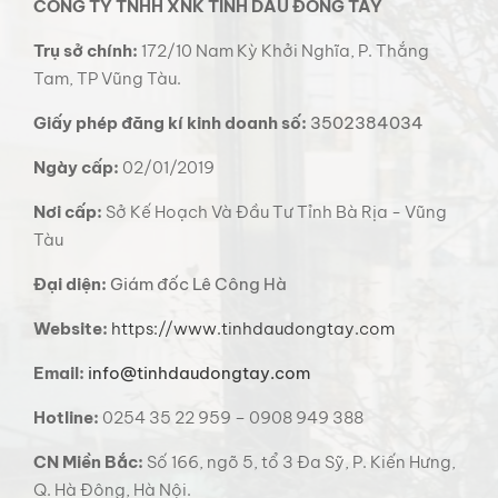
CÔNG TY TNHH XNK TINH DẦU ĐÔNG TÂY
Trụ sở chính:
172/10 Nam Kỳ Khởi Nghĩa, P. Thắng
Tam, TP Vũng Tàu.
Giấy phép đăng kí kinh doanh số:
3502384034
Ngày cấp:
02/01/2019
Nơi cấp:
Sở Kế Hoạch Và Đầu Tư Tỉnh Bà Rịa - Vũng
Tàu
Đại diện:
Giám đốc Lê Công Hà
Website:
https://www.tinhdaudongtay.com
Email:
info@tinhdaudongtay.com
Hotline:
0254 35 22 959 – 0908 949 388
CN Miền Bắc:
Số 166, ngõ 5, tổ 3 Đa Sỹ, P. Kiến Hưng,
Q. Hà Đông, Hà Nội.