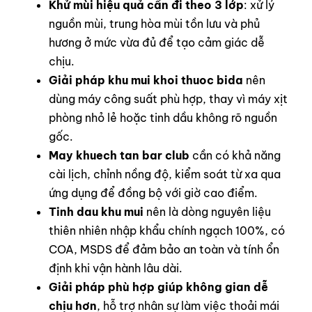
Khử mùi hiệu quả cần đi theo 3 lớp
: xử lý
nguồn mùi, trung hòa mùi tồn lưu và phủ
hương ở mức vừa đủ để tạo cảm giác dễ
chịu.
Giải pháp khu mui khoi thuoc bida
nên
dùng máy công suất phù hợp, thay vì máy xịt
phòng nhỏ lẻ hoặc tinh dầu không rõ nguồn
gốc.
May khuech tan bar club
cần có khả năng
cài lịch, chỉnh nồng độ, kiểm soát từ xa qua
ứng dụng để đồng bộ với giờ cao điểm.
Tinh dau khu mui
nên là dòng nguyên liệu
thiên nhiên nhập khẩu chính ngạch 100%, có
COA, MSDS để đảm bảo an toàn và tính ổn
định khi vận hành lâu dài.
Giải pháp phù hợp giúp không gian dễ
chịu hơn
, hỗ trợ nhân sự làm việc thoải mái