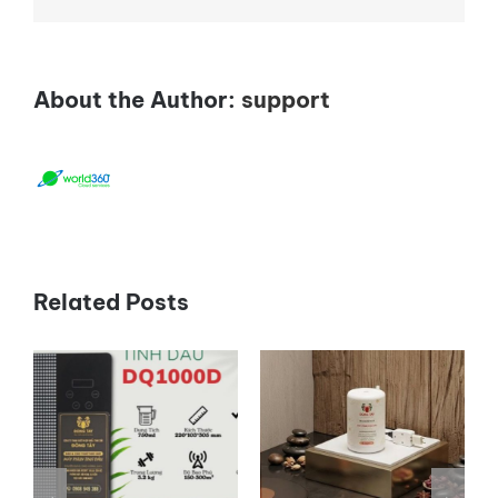
Bộ
Bida
Và
Bar
About the Author:
support
Club
Khử
Sạch
Mùi
Khói
Thuốc
Related Posts