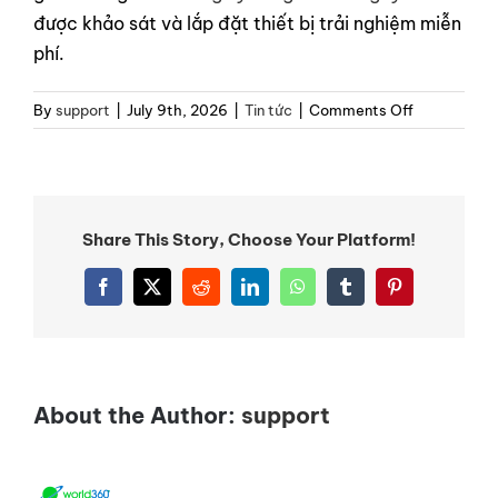
được khảo sát và lắp đặt thiết bị trải nghiệm miễn
phí.
on
By
support
|
July 9th, 2026
|
Tin tức
|
Comments Off
Giải
Pháp
Mùi
Hương
Cho
Share This Story, Choose Your Platform!
Trung
Tâm
Facebook
X
Reddit
LinkedIn
WhatsApp
Tumblr
Pinterest
Thương
Mại:
Bí
Quyết
Kéo
About the Author:
support
Dài
Thời
Gian