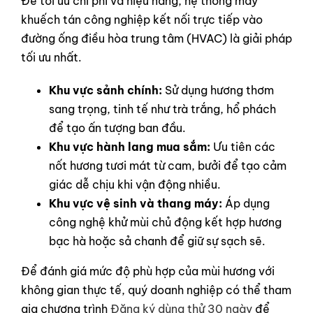
Để tối ưu chi phí và hiệu năng, hệ thống máy
khuếch tán công nghiệp kết nối trực tiếp vào
đường ống điều hòa trung tâm (HVAC) là giải pháp
tối ưu nhất.
Khu vực sảnh chính:
Sử dụng hương thơm
sang trọng, tinh tế như trà trắng, hổ phách
để tạo ấn tượng ban đầu.
Khu vực hành lang mua sắm:
Ưu tiên các
nốt hương tươi mát từ cam, bưởi để tạo cảm
giác dễ chịu khi vận động nhiều.
Khu vực vệ sinh và thang máy:
Áp dụng
công nghệ khử mùi chủ động kết hợp hương
bạc hà hoặc sả chanh để giữ sự sạch sẽ.
Để đánh giá mức độ phù hợp của mùi hương với
không gian thực tế, quý doanh nghiệp có thể tham
gia chương trình
Đăng ký dùng thử 30 ngày
để