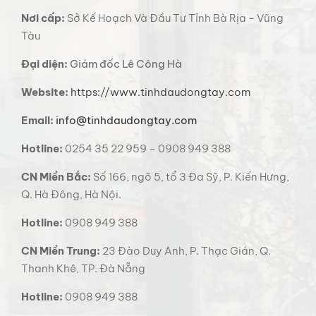
Nơi cấp:
Sở Kế Hoạch Và Đầu Tư Tỉnh Bà Rịa - Vũng
Tàu
Đại diện:
Giám đốc Lê Công Hà
Website:
https://www.tinhdaudongtay.com
Email:
info@tinhdaudongtay.com
Hotline:
0254 35 22 959 – 0908 949 388
CN Miền Bắc:
Số 166, ngõ 5, tổ 3 Đa Sỹ, P. Kiến Hưng,
Q. Hà Đông, Hà Nội.
Hotline:
0908 949 388
CN Miền Trung:
23 Đào Duy Anh, P. Thạc Gián, Q.
Thanh Khê, TP. Đà Nẵng
Hotline:
0908 949 388