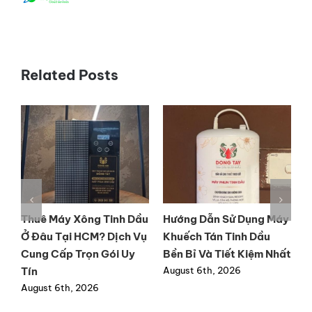
Mua
Sắm
Related Posts
y
Cửa Hàng Bán Máy
Mua máy xông tinh dầu
M
Khuếch Tán Tinh Dầu Tại
tốt tại TP.HCM chất
t
ất
Đồng Nai Uy Tín, Chính
lượng, bảo hành dài hạn
h
Hãng
August 6th, 2026
A
August 4th, 2026