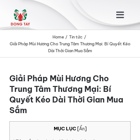
Skip
to
Togg
content
Navig
Home
Tin tức
TRANG CHỦ
Giải Pháp Mùi Hương Cho Trung Tâm Thương Mại: Bí Quyết Kéo
Dài Thời Gian Mua Sắm
GIỚI THIỆU
Giải Pháp Mùi Hương Cho
SẢN PHẨM
Trung Tâm Thương Mại: Bí
Quyết Kéo Dài Thời Gian Mua
KHÁCH HÀNG
Sắm
TIN TỨC
MỤC LỤC
[
Ẩn
]