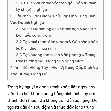
2.3
3. Dịch vụ chăm sóc trọn gói, bảo trì định
kỳ chuyên nghiệp
3
Giải Pháp Tạo Hương Phù Hợp Cho Từng Lĩnh
Vực Doanh Nghiệp
3.1
Scent Marketing cho Khách sạn & Resort:
Đón tiếp sang trọng
3.2
Tạo mùi thơm Showroom & Cửa hàng bán
lẻ: Kích thích mua sắm
3.3
Tạo hương thơm cho Văn phòng & Trung
tâm thương mại: Nâng cao năng suất
4
Tinh Dầu Đông Tây – Đơn Vị Cung Cấp Dịch Vụ
Tạo Hương Hàng Đầu
Trong kỷ nguyên cạnh tranh khốc liệt ngày nay,
việc thu hút khách hàng bằng hình ảnh hay âm
thanh đơn thuần đã không còn đủ sức nặng. Để
tạo ra dấu ấn sâu đậm và thúc đẩy lòng trung