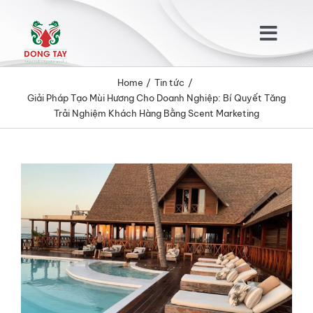
Skip
to
Togg
content
Navig
Home
Tin tức
TRANG CHỦ
Giải Pháp Tạo Mùi Hương Cho Doanh Nghiệp: Bí Quyết Tăng
Trải Nghiệm Khách Hàng Bằng Scent Marketing
GIỚI THIỆU
View
SẢN PHẨM
Larger
Image
KHÁCH HÀNG
TIN TỨC