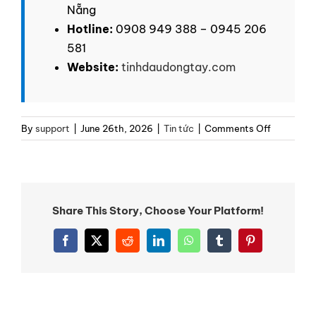
Nẵng
Hotline:
0908 949 388 – 0945 206
581
Website:
tinhdaudongtay.com
on
By
support
|
June 26th, 2026
|
Tin tức
|
Comments Off
Giải
Pháp
Tạo
Mùi
Hương
Share This Story, Choose Your Platform!
Cho
Doanh
Facebook
X
Reddit
LinkedIn
WhatsApp
Tumblr
Pinterest
Nghiệp:
Bí
Quyết
Tăng
Trải