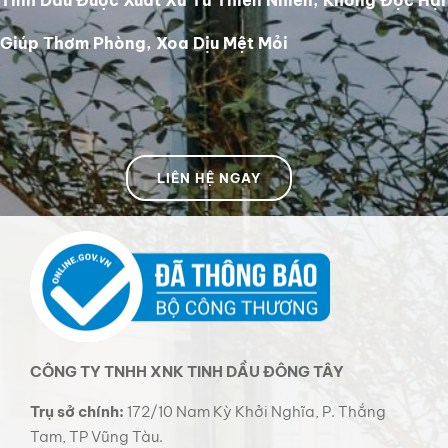
Giúp Thơm Phòng, Xoa Dịu Mệt Mỏi
LIÊN HỆ NGAY
CÔNG TY TNHH XNK TINH DẦU ĐÔNG TÂY
Trụ sở chính:
172/10 Nam Kỳ Khởi Nghĩa, P. Thắng
Tam, TP Vũng Tàu.