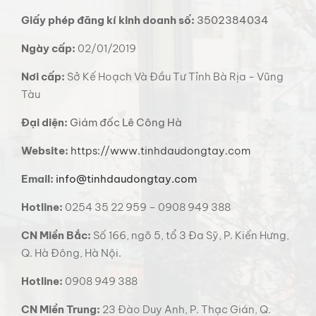
Giấy phép đăng kí kinh doanh số:
3502384034
Ngày cấp:
02/01/2019
Nơi cấp:
Sở Kế Hoạch Và Đầu Tư Tỉnh Bà Rịa - Vũng
Tàu
Đại diện:
Giám đốc Lê Công Hà
Website:
https://www.tinhdaudongtay.com
Email:
info@tinhdaudongtay.com
Hotline:
0254 35 22 959 – 0908 949 388
CN Miền Bắc:
Số 166, ngõ 5, tổ 3 Đa Sỹ, P. Kiến Hưng,
Q. Hà Đông, Hà Nội.
Hotline:
0908 949 388
CN Miền Trung:
23 Đào Duy Anh, P. Thạc Gián, Q.