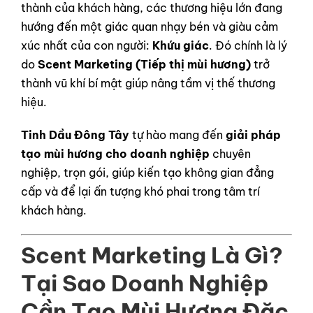
thành của khách hàng, các thương hiệu lớn đang
hướng đến một giác quan nhạy bén và giàu cảm
xúc nhất của con người:
Khứu giác
. Đó chính là lý
do
Scent Marketing (Tiếp thị mùi hương)
trở
thành vũ khí bí mật giúp nâng tầm vị thế thương
hiệu.
Tinh Dầu Đông Tây
tự hào mang đến
giải pháp
tạo mùi hương cho doanh nghiệp
chuyên
nghiệp, trọn gói, giúp kiến tạo không gian đẳng
cấp và để lại ấn tượng khó phai trong tâm trí
khách hàng.
Scent Marketing Là Gì?
Tại Sao Doanh Nghiệp
Cần Tạo Mùi Hương Đặc