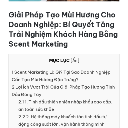
LIÊN HỆ
Giải Pháp Tạo Mùi Hương Cho
GỌI NGAY
Doanh Nghiệp: Bí Quyết Tăng
Trải Nghiệm Khách Hàng Bằng
Scent Marketing
MỤC LỤC
[
Ẩn
]
1
Scent Marketing Là Gì? Tại Sao Doanh Nghiệp
Cần Tạo Mùi Hương Đặc Trưng?
2
Lợi Ích Vượt Trội Của Giải Pháp Tạo Hương Tinh
Dầu Đông Tây
2.1
1. Tinh dầu thiên nhiên nhập khẩu cao cấp,
an toàn sức khỏe
2.2
2. Hệ thống máy khuếch tán tinh dầu tự
động công suất lớn, vận hành thông minh