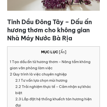
LIÊN HỆ
GỌI NGAY
Tinh Dầu Đông Tây – Dấu ấn
hương thơm cho không gian
Nhà Máy Nước Bà Rịa
MỤC LỤC
[
Ẩn
]
1
Tạo dấu ấn từ hương thơm – Nâng tầm không
gian văn phòng làm việc
2
Quy trình là việc chuyên nghiệp
2.1
Tư vấn lựa chọn mùi hương
2.2
Trải nghiệm thực tế – Cảm nhận sự khác
biệt
2.3
Lắp đặt hệ thống khuếch tán hương hiện
đại