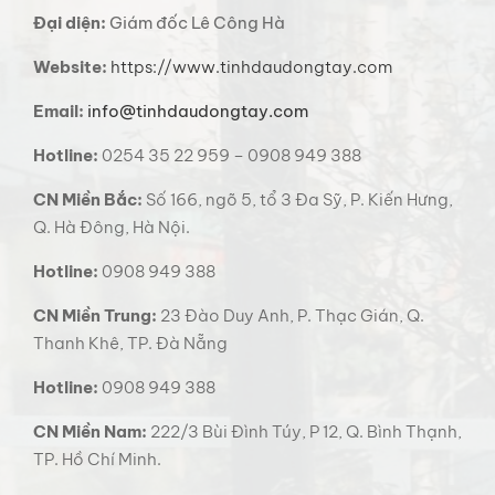
Đại diện:
Giám đốc Lê Công Hà
Website:
https://www.tinhdaudongtay.com
Email:
info@tinhdaudongtay.com
Hotline:
0254 35 22 959 – 0908 949 388
CN Miền Bắc:
Số 166, ngõ 5, tổ 3 Đa Sỹ, P. Kiến Hưng,
Q. Hà Đông, Hà Nội.
Hotline:
0908 949 388
CN Miền Trung:
23 Đào Duy Anh, P. Thạc Gián, Q.
Thanh Khê, TP. Đà Nẵng
Hotline:
0908 949 388
CN Miền Nam:
222/3 Bùi Đình Túy, P 12, Q. Bình Thạnh,
TP. Hồ Chí Minh.