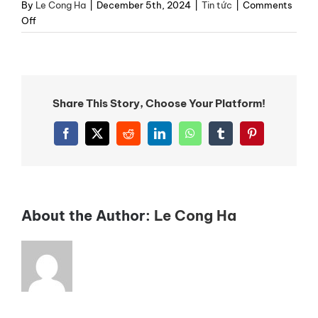
By
Le Cong Ha
|
December 5th, 2024
|
Tin tức
|
Comments
on
Off
Tinh
Dầu
Đông
Tây
–
Share This Story, Choose Your Platform!
Dấu
ấn
Facebook
X
Reddit
LinkedIn
WhatsApp
Tumblr
Pinterest
hương
thơm
cho
không
gian
About the Author:
Le Cong Ha
Nhà
Máy
Nước
Bà
Rịa