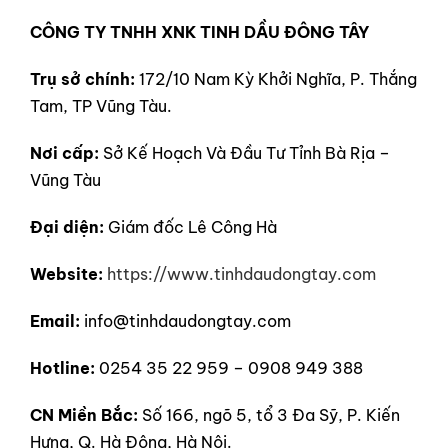
CÔNG TY TNHH XNK TINH DẦU ĐÔNG TÂY
Trụ sở chính:
172/10 Nam Kỳ Khởi Nghĩa, P. Thắng
Tam, TP Vũng Tàu.
Nơi cấp:
Sở Kế Hoạch Và Đầu Tư Tỉnh Bà Rịa –
Vũng Tàu
Đại diện:
Giám đốc Lê Công Hà
Website:
https://www.tinhdaudongtay.com
Email:
info@tinhdaudongtay.com
Hotline:
0254 35 22 959 – 0908 949 388
CN Miền Bắc:
Số 166, ngõ 5, tổ 3 Đa Sỹ, P. Kiến
Hưng, Q. Hà Đông, Hà Nội.