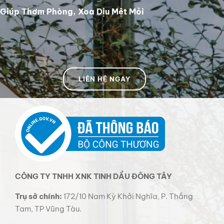
Tinh Dầu Được Xuất Xứ Từ Thiên Nhiên, Không Độc Hại
Giúp Thơm Phòng, Xoa Dịu Mệt Mỏi
LIÊN HỆ NGAY
CÔNG TY TNHH XNK TINH DẦU ĐÔNG TÂY
Trụ sở chính:
172/10 Nam Kỳ Khởi Nghĩa, P. Thắng
Tam, TP Vũng Tàu.