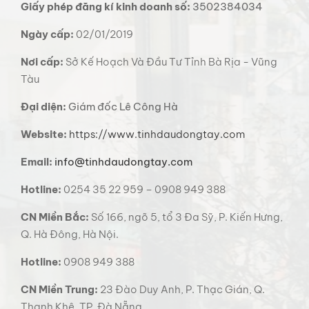
Giấy phép đăng kí kinh doanh số:
3502384034
Ngày cấp:
02/01/2019
Nơi cấp:
Sở Kế Hoạch Và Đầu Tư Tỉnh Bà Rịa - Vũng
Tàu
Đại diện:
Giám đốc Lê Công Hà
Website:
https://www.tinhdaudongtay.com
Email:
info@tinhdaudongtay.com
Hotline:
0254 35 22 959 – 0908 949 388
CN Miền Bắc:
Số 166, ngõ 5, tổ 3 Đa Sỹ, P. Kiến Hưng,
Q. Hà Đông, Hà Nội.
Hotline:
0908 949 388
CN Miền Trung:
23 Đào Duy Anh, P. Thạc Gián, Q.