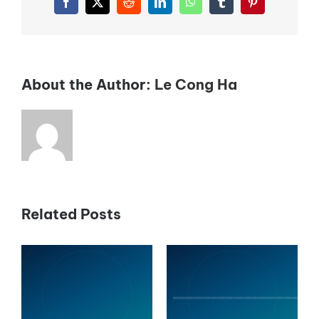
Facebook
X
Reddit
LinkedIn
WhatsApp
Tumblr
Pinterest
cho
không
gian
sống?
About the Author:
Le Cong Ha
Related Posts