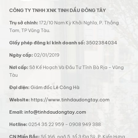
CÔNG TY TNHH XNK TINH DẦU ĐÔNG TÂY
Trụ sở chính:
172/10 Nam Kỳ Khởi Nghĩa, P. Thắng
Tam, TP Vũng Tàu.
Giấy phép đăng kí kinh doanh số:
3502384034
Ngày cấp:
02/01/2019
Nơi cấp:
Sở Kế Hoạch Và Đầu Tư Tỉnh Bà Rịa - Vũng
Tàu
Đại diện:
Giám đốc Lê Công Hà
Website:
https://www.tinhdaudongtay.com
Email:
info@tinhdaudongtay.com
Hotline:
0254 35 22 959 – 0908 949 388
CN Miền Bắc:
Số 166, ngõ 5, tổ 3 Đa Sỹ, P. Kiến Hưng,
Q. Hà Đông, Hà Nội.