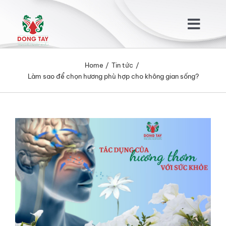
Skip
to
Togg
content
Navig
TRANG CHỦ
Home
Tin tức
Làm sao để chọn hương phù hợp cho không gian sống?
GIỚI THIỆU
View
SẢN PHẨM
Larger
Image
KHÁCH HÀNG
TIN TỨC