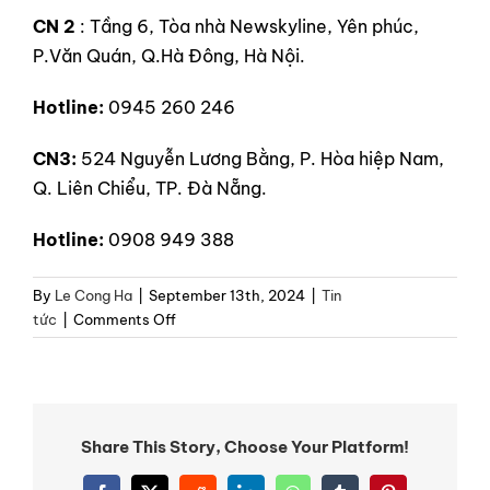
CN 2
: Tầng 6, Tòa nhà Newskyline, Yên phúc,
P.Văn Quán, Q.Hà Đông, Hà Nội.
Hotline:
0945 260 246
CN3:
524 Nguyễn Lương Bằng, P. Hòa hiệp Nam,
Q. Liên Chiểu, TP. Đà Nẵng.
Hotline:
0908 949 388
By
Le Cong Ha
|
September 13th, 2024
|
Tin
on
tức
|
Comments Off
Làm
sao
để
chọn
hương
Share This Story, Choose Your Platform!
phù
hợp