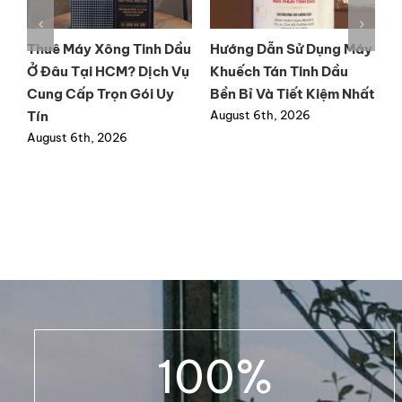
y
Cửa Hàng Bán Máy
Mua máy xông tinh dầu
M
Khuếch Tán Tinh Dầu Tại
tốt tại TP.HCM chất
t
ất
Đồng Nai Uy Tín, Chính
lượng, bảo hành dài hạn
h
Hãng
August 6th, 2026
A
August 4th, 2026
100
%