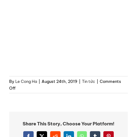
By
Le Cong Ha
|
August 24th, 2019
|
Tin tức
|
Comments
on
Off
Lắp
đặt
Máy
khuếch
tán
Share This Story, Choose Your Platform!
tinh
dầu