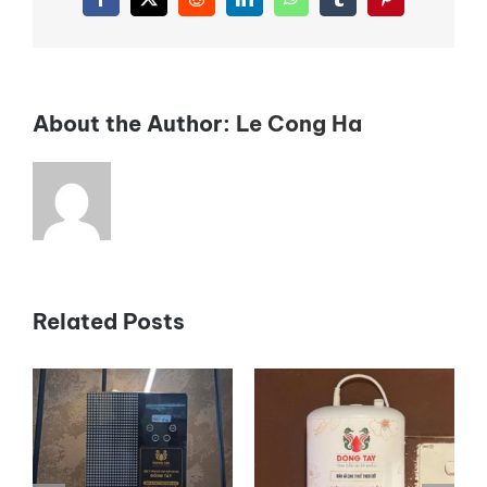
Facebook
X
Reddit
LinkedIn
WhatsApp
Tumblr
Pinterest
dành
cho
các
salon
,
About the Author:
Le Cong Ha
quán
caffe
Related Posts