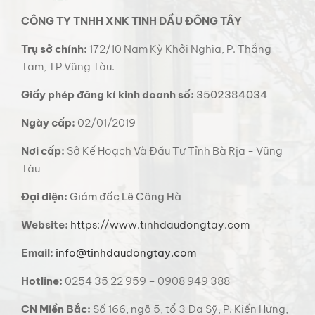
CÔNG TY TNHH XNK TINH DẦU ĐÔNG TÂY
Trụ sở chính:
172/10 Nam Kỳ Khởi Nghĩa, P. Thắng
Tam, TP Vũng Tàu.
Giấy phép đăng kí kinh doanh số:
3502384034
Ngày cấp:
02/01/2019
Nơi cấp:
Sở Kế Hoạch Và Đầu Tư Tỉnh Bà Rịa - Vũng
Tàu
Đại diện:
Giám đốc Lê Công Hà
Website:
https://www.tinhdaudongtay.com
Email:
info@tinhdaudongtay.com
Hotline:
0254 35 22 959 – 0908 949 388
CN Miền Bắc:
Số 166, ngõ 5, tổ 3 Đa Sỹ, P. Kiến Hưng,