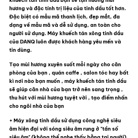
hương và đặc tính trị liệu của tinh dầu tốt hơn.
Đặc biệt có mẫu mã thanh lịch, đẹp mắt, đa
dạng về mẫu mã và dễ sử dụng, an toàn cho
người sử dụng. Máy khuếch tán xông tinh dầu
của DANQ luôn được khách hàng yêu mến và
tin dùng.
Tạo mùi hương xuyên suốt mỗi ngày cho căn
phòng của bạn , quán caffe , salon tóc hay bất
kì nơi nào bạn muốn , máy khuếch tán tinh dầu
sẽ giúp căn nhà của bạn trở nên sang trọng ,
thu hút với mùi hương tuyệt vời , tạo điểm nhấn
cho ngôi nhà của bạn
+ Máy xông tinh dầu sử dụng công nghệ siêu
âm hiện đại với sóng siêu âm rung ở "tần số
siêu âm" (không thể nghe thấy bằng tai người),