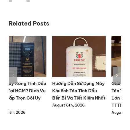
và
sử
dụng
Related Posts
nhiều
ầu
Hướng Dẫn Sử Dụng Máy
Giải Pháp Máy Khuếch
M
ụ
Khuếch Tán Tinh Dầu
Tán Tinh Dầu Công Suất
t
Bền Bỉ Và Tiết Kiệm Nhất
Lớn Cho Resort Và
l
TTTM
August 6th, 2026
A
August 9th, 2026