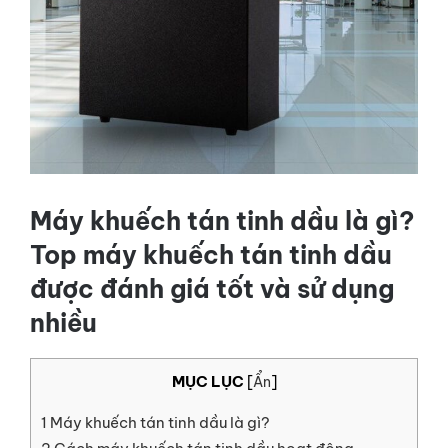
LIÊN HỆ
GỌI NGAY
Máy khuếch tán tinh dầu là gì?
Top máy khuếch tán tinh dầu
được đánh giá tốt và sử dụng
nhiều
MỤC LỤC
[
Ẩn
]
1
Máy khuếch tán tinh dầu là gì?