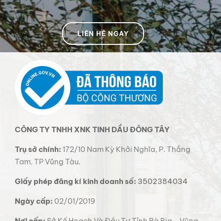
LIÊN HỆ NGAY
CÔNG TY TNHH XNK TINH DẦU ĐÔNG TÂY
Trụ sở chính:
172/10 Nam Kỳ Khởi Nghĩa, P. Thắng
Tam, TP Vũng Tàu.
Giấy phép đăng kí kinh doanh số:
3502384034
Ngày cấp:
02/01/2019
Nơi cấp:
Sở Kế Hoạch Và Đầu Tư Tỉnh Bà Rịa - Vũng