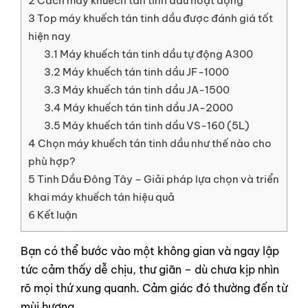
2
Cách máy khuếch tán tinh dầu hoạt động
3
Top máy khuếch tán tinh dầu được đánh giá tốt
hiện nay
3.1
Máy khuếch tán tinh dầu tự động A300
3.2
Máy khuếch tán tinh dầu JF-1000
3.3
Máy khuếch tán tinh dầu JA-1500
3.4
Máy khuếch tán tinh dầu JA-2000
3.5
Máy khuếch tán tinh dầu VS-160 (5L)
4
Chọn máy khuếch tán tinh dầu như thế nào cho
phù hợp?
5
Tinh Dầu Đông Tây – Giải pháp lựa chọn và triển
khai máy khuếch tán hiệu quả
6
Kết luận
Bạn có thể bước vào một không gian và ngay lập
tức cảm thấy dễ chịu, thư giãn – dù chưa kịp nhìn
rõ mọi thứ xung quanh. Cảm giác đó thường đến từ
mùi hương.