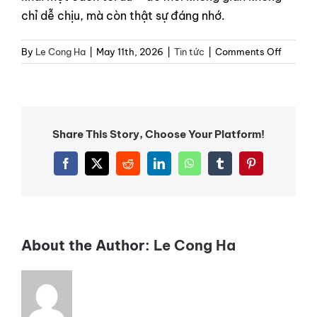
chỉ dễ chịu, mà còn thật sự đáng nhớ.
on
By
Le Cong Ha
|
May 11th, 2026
|
Tin tức
|
Comments Off
Máy
khuếch
tán
tinh
dầu
Share This Story, Choose Your Platform!
là
gì?
Facebook
X
Reddit
LinkedIn
WhatsApp
Tumblr
Pinterest
Top
máy
khuếch
tán
tinh
About the Author:
Le Cong Ha
dầu
được
đánh
giá
tốt