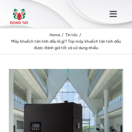
Skip
to
Togg
content
Navig
Home
Tin tức
TRANG CHỦ
Máy khuếch tán tinh dầu là gì? Top máy khuếch tán tinh dầu
được đánh giá tốt và sử dụng nhiều
GIỚI THIỆU
View
SẢN PHẨM
Larger
Image
KHÁCH HÀNG
TIN TỨC