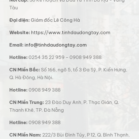
Tàu
Đại diện:
Giám đốc Lê Công Hà
Website:
https://www.tinhdaudongtay.com
Email:
info@tinhdaudongtay.com
Hotline:
0254 35 22 959 – 0908 949 388
CN Miền Bắc:
Số 166, ngõ 5, tổ 3 Đa Sỹ, P. Kiến Hưng,
Q. Hà Đông, Hà Nội.
Hotline:
0908 949 388
CN Miền Trung:
23 Đào Duy Anh, P. Thạc Gián, Q.
Thanh Khê, TP. Đà Nẵng
Hotline:
0908 949 388
CN Miền Nam:
222/3 Bùi Đình Túy, P 12, Q. Bình Thạnh,