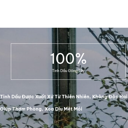
100
%
Tinh Dầu Đông Tây
Tinh Dầu Được Xuất Xứ Từ Thiên Nhiên, Không Độc Hại
Giúp Thơm Phòng, Xoa Dịu Mệt Mỏi