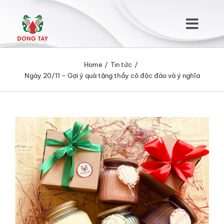
Skip
to
Togg
content
Navig
TRANG CHỦ
Home
Tin tức
Ngày 20/11 – Gợi ý quà tặng thầy cô độc đáo và ý nghĩa
GIỚI THIỆU
View
SẢN PHẨM
Larger
Image
KHÁCH HÀNG
TIN TỨC