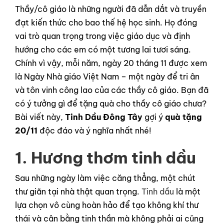
Thầy/cô giáo là những người đã dẫn dắt và truyền
đạt kiến thức cho bao thế hệ học sinh. Họ đóng
vai trò quan trọng trong việc giáo dục và định
hướng cho các em có một tương lai tươi sáng.
Chính vì vậy, mỗi năm, ngày 20 tháng 11 được xem
là Ngày Nhà giáo Việt Nam – một ngày để tri ân
và tôn vinh công lao của các thầy cô giáo. Bạn đã
có ý tưởng gì để tặng quà cho thầy cô giáo chưa?
Bài viết này,
Tinh Dầu Đông Tây
gợi ý
quà tặng
20/11
độc đáo và ý nghĩa nhất nhé!
1. Hương thơm tinh dầu
Sau những ngày làm việc căng thẳng, một chút
thư giãn tại nhà thật quan trọng.
Tinh dầu
là một
lựa chọn vô cùng hoàn hảo để tạo không khí thư
thái và cân bằng tinh thần mà không phải ai cũng