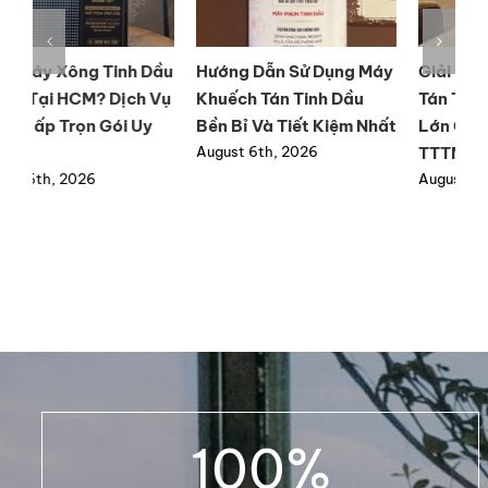
ầu
Hướng Dẫn Sử Dụng Máy
Giải Pháp Máy Khuếch
M
ụ
Khuếch Tán Tinh Dầu
Tán Tinh Dầu Công Suất
t
Bền Bỉ Và Tiết Kiệm Nhất
Lớn Cho Resort Và
l
TTTM
August 6th, 2026
A
August 9th, 2026
100
%