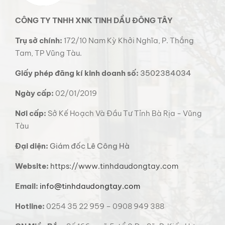
CÔNG TY TNHH XNK TINH DẦU ĐÔNG TÂY
Trụ sở chính:
172/10 Nam Kỳ Khởi Nghĩa, P. Thắng
Tam, TP Vũng Tàu.
Giấy phép đăng kí kinh doanh số:
3502384034
Ngày cấp:
02/01/2019
Nơi cấp:
Sở Kế Hoạch Và Đầu Tư Tỉnh Bà Rịa - Vũng
Tàu
Đại diện:
Giám đốc Lê Công Hà
Website:
https://www.tinhdaudongtay.com
Email:
info@tinhdaudongtay.com
Hotline:
0254 35 22 959 – 0908 949 388