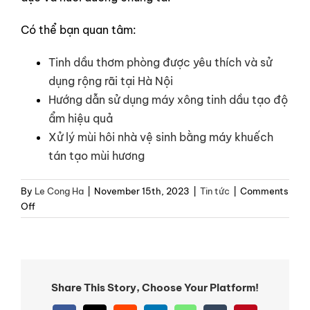
Có thể bạn quan tâm:
Tinh dầu thơm phòng được yêu thích và sử
dụng rộng rãi tại Hà Nội
Hướng dẫn sử dụng máy xông tinh dầu tạo độ
ẩm hiệu quả
Xử lý mùi hôi nhà vệ sinh bằng máy khuếch
tán tạo mùi hương
By
Le Cong Ha
|
November 15th, 2023
|
Tin tức
|
Comments
on
Off
Ngày
20/11
–
Gợi
ý
Share This Story, Choose Your Platform!
quà