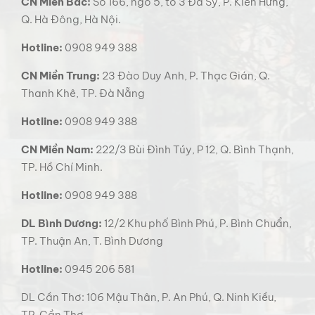
CN Miền Bắc:
Số 166, ngõ 5, tổ 3 Đa Sỹ, P. Kiến Hưng,
Q. Hà Đông, Hà Nội.
Hotline:
0908 949 388
CN Miền Trung:
23 Đào Duy Anh, P. Thạc Gián, Q.
Thanh Khê, TP. Đà Nẵng
Hotline:
0908 949 388
CN Miền Nam:
222/3 Bùi Đình Túy, P 12, Q. Bình Thạnh,
TP. Hồ Chí Minh.
Hotline:
0908 949 388
DL Bình Dương:
12/2 Khu phố Bình Phú, P. Bình Chuẩn,
TP. Thuận An, T. Bình Dương
Hotline:
0945 206 581
DL Cần Thơ: 106 Mậu Thân, P. An Phú, Q. Ninh Kiều,
TP. Cần Thơ