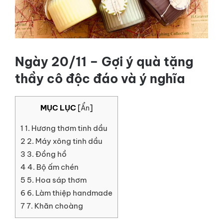
LIÊN HỆ
GỌI NGAY
Ngày 20/11 – Gợi ý quà tặng
thầy cô độc đáo và ý nghĩa
MỤC LỤC
[
Ẩn
]
1
1. Hương thơm tinh dầu
2
2. Máy xông tinh dầu
3
3. Đồng hồ
4
4. Bộ ấm chén
5
5. Hoa sáp thơm
6
6. Làm thiệp handmade
7
7. Khăn choàng