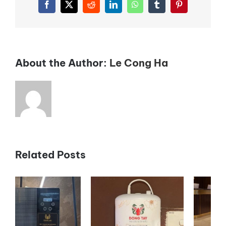
tặng
Facebook
X
Reddit
LinkedIn
WhatsApp
Tumblr
Pinterest
thầy
cô
độc
đáo
và
About the Author:
Le Cong Ha
ý
nghĩa
Related Posts