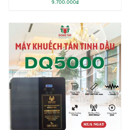
9.700.000
₫
ADD TO CART
/
DETAILS