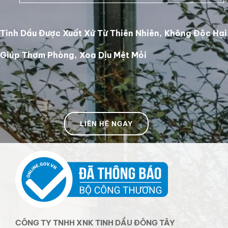
Tinh Dầu Được Xuất Xứ Từ Thiên Nhiên, Không Độc Hại
Giúp Thơm Phòng, Xoa Dịu Mệt Mỏi
LIÊN HỆ NGAY
CÔNG TY TNHH XNK TINH DẦU ĐÔNG TÂY