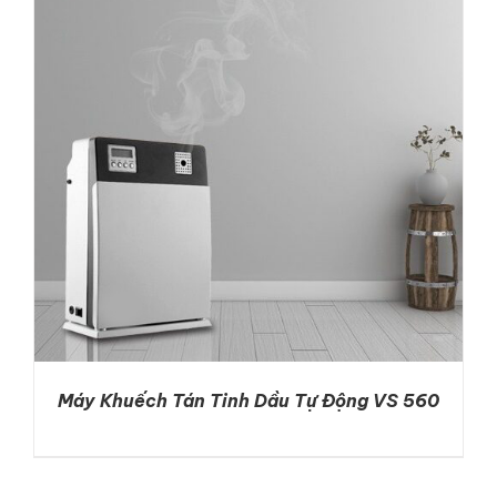
ADD TO CART
/
DETAILS
Máy Khuếch Tán Tinh Dầu Tự Động VS 560