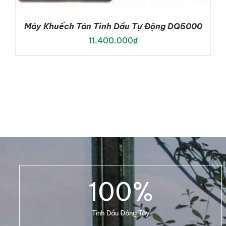
Máy Khuếch Tán Tinh Dầu Tự Động DQ5000
11.400.000
₫
ADD TO CART
/
DETAILS
100
%
Tinh Dầu Đông Tây