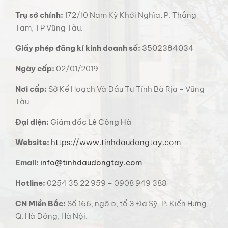
Trụ sở chính:
172/10 Nam Kỳ Khởi Nghĩa, P. Thắng
Tam, TP Vũng Tàu.
Giấy phép đăng kí kinh doanh số:
3502384034
Ngày cấp:
02/01/2019
Nơi cấp:
Sở Kế Hoạch Và Đầu Tư Tỉnh Bà Rịa - Vũng
Tàu
Đại diện:
Giám đốc Lê Công Hà
Website:
https://www.tinhdaudongtay.com
Email:
info@tinhdaudongtay.com
Hotline:
0254 35 22 959 – 0908 949 388
CN Miền Bắc:
Số 166, ngõ 5, tổ 3 Đa Sỹ, P. Kiến Hưng,
Q. Hà Đông, Hà Nội.