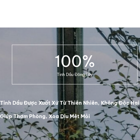
DETAILS
100
%
Tinh Dầu Đông Tây
Tinh Dầu Được Xuất Xứ Từ Thiên Nhiên, Không Độc Hại
Giúp Thơm Phòng, Xoa Dịu Mệt Mỏi