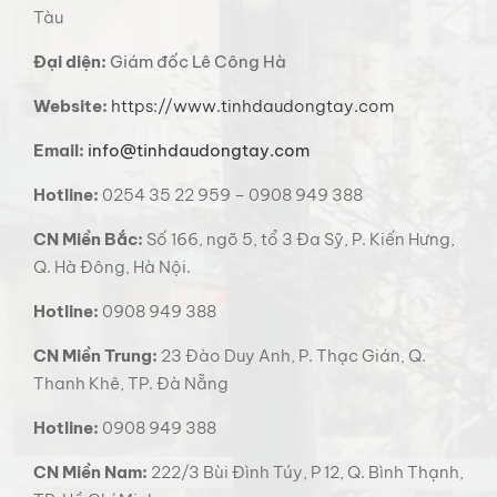
Tàu
Đại diện:
Giám đốc Lê Công Hà
Website:
https://www.tinhdaudongtay.com
Email:
info@tinhdaudongtay.com
Hotline:
0254 35 22 959 – 0908 949 388
CN Miền Bắc:
Số 166, ngõ 5, tổ 3 Đa Sỹ, P. Kiến Hưng,
Q. Hà Đông, Hà Nội.
Hotline:
0908 949 388
CN Miền Trung:
23 Đào Duy Anh, P. Thạc Gián, Q.
Thanh Khê, TP. Đà Nẵng
Hotline:
0908 949 388
CN Miền Nam:
222/3 Bùi Đình Túy, P 12, Q. Bình Thạnh,