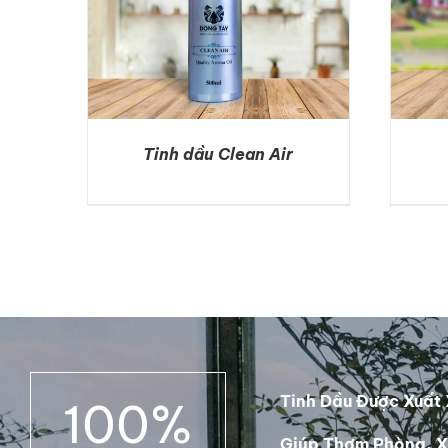
Tinh dầu Clean Air
DETAILS
Tinh Dầu Được Xuất 
100
%
Giúp Thơm Phòng, X