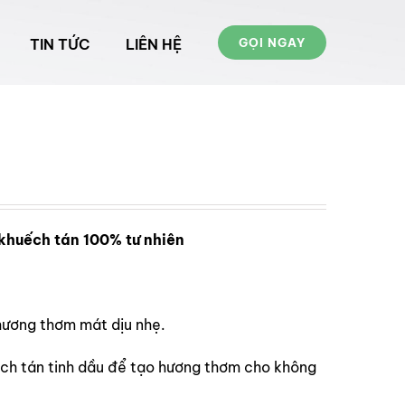
TIN TỨC
LIÊN HỆ
GỌI NGAY
khuếch tán 100% tư nhiên
 hương thơm mát dịu nhẹ.
h tán tinh dầu để tạo hương thơm cho không