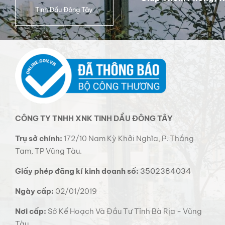
Tinh Dầu Đông Tây
CÔNG TY TNHH XNK TINH DẦU ĐÔNG TÂY
Trụ sở chính:
172/10 Nam Kỳ Khởi Nghĩa, P. Thắng
Tam, TP Vũng Tàu.
Giấy phép đăng kí kinh doanh số:
3502384034
Ngày cấp:
02/01/2019
Nơi cấp:
Sở Kế Hoạch Và Đầu Tư Tỉnh Bà Rịa - Vũng
Tàu