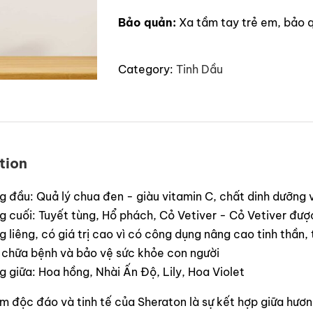
Bảo quản:
Xa tầm tay trẻ em, bảo q
Category:
Tinh Dầu
tion
g đầu: Quả lý chua đen - giàu vitamin C, chất dinh dưỡng
 cuối: Tuyết tùng, Hổ phách, Cỏ Vetiver - Cỏ Vetiver đượ
g liêng, có giá trị cao vì có công dụng nâng cao tinh thần, 
 chữa bệnh và bảo vệ sức khỏe con người
 giữa: Hoa hồng, Nhài Ấn Độ, Lily, Hoa Violet
m độc đáo và tinh tế của Sheraton là sự kết hợp giữa hươ