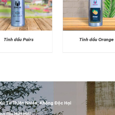
Tinh dầu Pairs
Tinh dầu Orange
DETAILS
DETAILS
Xứ Từ Thiên Nhiên, Không Độc Hại
oa Dịu Mệt Mỏi