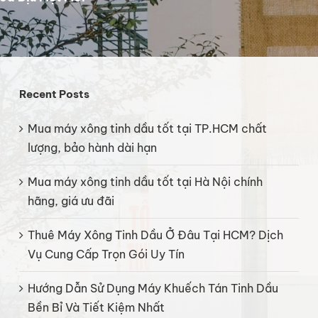
Recent Posts
Mua máy xông tinh dầu tốt tại TP.HCM chất
lượng, bảo hành dài hạn
Mua máy xông tinh dầu tốt tại Hà Nội chính
hãng, giá ưu đãi
Thuê Máy Xông Tinh Dầu Ở Đâu Tại HCM? Dịch
Vụ Cung Cấp Trọn Gói Uy Tín
Hướng Dẫn Sử Dụng Máy Khuếch Tán Tinh Dầu
Bền Bỉ Và Tiết Kiệm Nhất