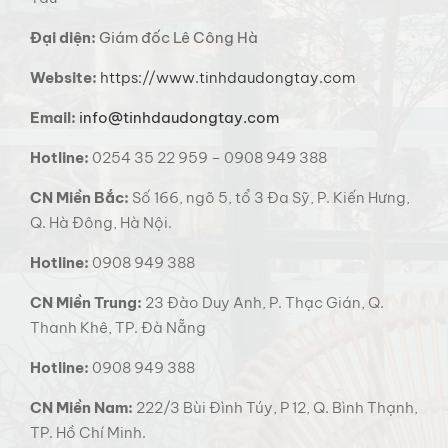
Đại diện:
Giám đốc Lê Công Hà
Website:
https://www.tinhdaudongtay.com
Email:
info@tinhdaudongtay.com
Hotline:
0254 35 22 959 – 0908 949 388
CN Miền Bắc:
Số 166, ngõ 5, tổ 3 Đa Sỹ, P. Kiến Hưng,
Q. Hà Đông, Hà Nội.
Hotline:
0908 949 388
CN Miền Trung:
23 Đào Duy Anh, P. Thạc Gián, Q.
Thanh Khê, TP. Đà Nẵng
Hotline:
0908 949 388
CN Miền Nam:
222/3 Bùi Đình Túy, P 12, Q. Bình Thạnh,
TP. Hồ Chí Minh.