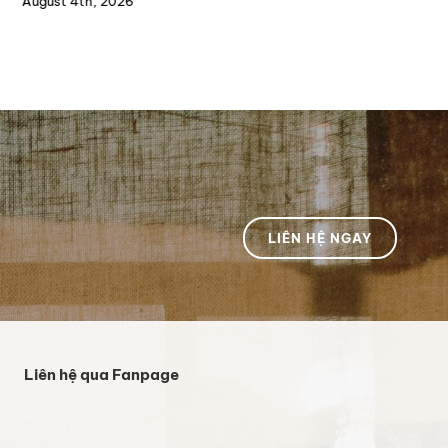
gust 4th, 2026
August 6t
LIÊN HỆ NGAY
Liên hệ qua Fanpage