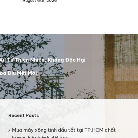
August 6th, 2026
Au
Xứ Từ Thiên Nhiên, Không Độc Hại
oa Dịu Mệt Mỏi
Recent Posts
Mua máy xông tinh dầu tốt tại TP.HCM chất