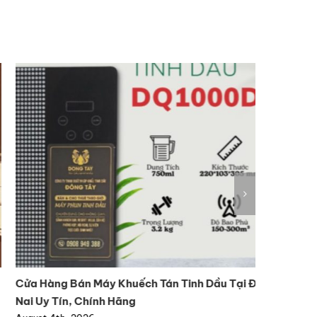
ửa Hàng Bán Máy Khuếch Tán Tinh Dầu Tại Đồng
Mua máy 
i Uy Tín, Chính Hãng
bảo hành