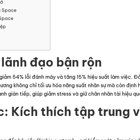
hớ
g Space
 Space
iệp
 lãnh đạo bận rộn
 giảm 54% lỗi đánh máy và tăng 15% hiệu suất làm việc. Đ
hương không chỉ tối ưu hóa năng suất nhân sự mà còn định h
ành gián tiếp, giúp giảm stress và giữ chân nhân tài hiệu qu
: Kích thích tập trung v