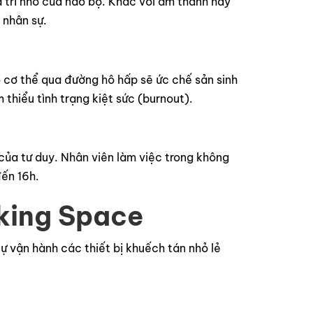
à trí nhớ của não bộ. Khác với âm thanh hay
 nhân sự.
o cơ thể qua đường hô hấp sẽ ức chế sản sinh
 thiểu tình trạng kiệt sức (burnout).
của tư duy. Nhân viên làm việc trong không
đến 16h.
rking Space
ự vận hành các thiết bị khuếch tán nhỏ lẻ