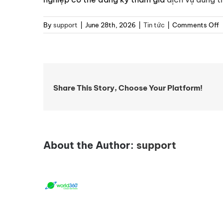
o
By
support
|
June 28th, 2026
|
Tin tức
|
Comments Off
G
P
T
M
H
Share This Story, Choose Your Platform!
C
V
P
L
V
About the Author:
support
B
Q
T
H
S
N
S