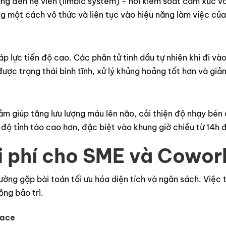
ẳng đến hệ viền (limbic system) - nơi kiểm soát cảm xúc v
 một cách vô thức và liên tục vào hiệu năng làm việc của
 lực tiến độ cao. Các phân tử tinh dầu tự nhiên khi đi và
được trạng thái bình tĩnh, xử lý khủng hoảng tốt hơn và giảm
m giúp tăng lưu lượng máu lên não, cải thiện độ nhạy bén 
độ tỉnh táo cao hơn, đặc biệt vào khung giờ chiều từ 14h 
hi phí cho SME và Cowo
ng gặp bài toán tối ưu hóa diện tích và ngân sách. Việc t
ng bảo trì.
pace