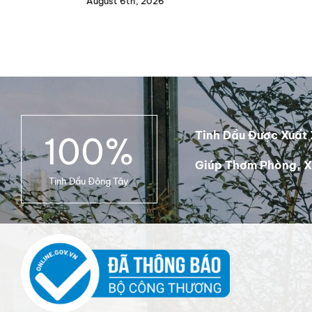
August 6th, 2026
Tinh Dầu Được Xuất 
100
%
Giúp Thơm Phòng, X
Tinh Dầu Đông Tây