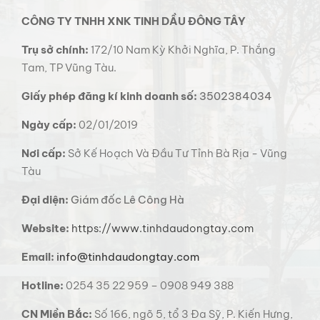
CÔNG TY TNHH XNK TINH DẦU ĐÔNG TÂY
Trụ sở chính:
172/10 Nam Kỳ Khởi Nghĩa, P. Thắng
Tam, TP Vũng Tàu.
Giấy phép đăng kí kinh doanh số:
3502384034
Ngày cấp:
02/01/2019
Nơi cấp:
Sở Kế Hoạch Và Đầu Tư Tỉnh Bà Rịa - Vũng
Tàu
Đại diện:
Giám đốc Lê Công Hà
Website:
https://www.tinhdaudongtay.com
Email:
info@tinhdaudongtay.com
Hotline:
0254 35 22 959 – 0908 949 388
CN Miền Bắc:
Số 166, ngõ 5, tổ 3 Đa Sỹ, P. Kiến Hưng,