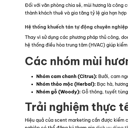
Đối với văn phòng chia sẻ, mùi hương là công 
thành khách thuê và gia tăng tỷ lệ gia hạn hợp
Hệ thống khuếch tán tự động chuyên nghiệp
Thay vì sử dụng các phương pháp thủ công, d
hệ thống điều hòa trung tâm (HVAC) giúp kiểm s
Các nhóm mùi hương
Nhóm cam chanh (Citrus):
Bưởi, cam ngọ
Nhóm thảo mộc (Herbal):
Bạc hà, hương t
Nhóm gỗ (Woody):
Gỗ thông, tuyết tùng
Trải nghiệm thực tế
Hiệu quả của scent marketing cần được kiểm ch
nghiệp có thể đăng ký tham gia
dịch vụ dùng 