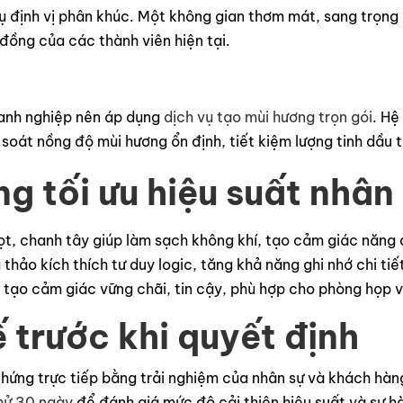
cụ định vị phân khúc. Một không gian thơm mát, sang trọng
 đồng của các thành viên hiện tại.
oanh nghiệp nên áp dụng
dịch vụ tạo mùi hương trọn gói
. Hệ
oát nồng độ mùi hương ổn định, tiết kiệm lượng tinh dầu t
 tối ưu hiệu suất nhân
t, chanh tây giúp làm sạch không khí, tạo cảm giác năng 
hảo kích thích tư duy logic, tăng khả năng ghi nhớ chi tiết
 tạo cảm giác vững chãi, tin cậy, phù hợp cho phòng họp v
 trước khi quyết định
ứng trực tiếp bằng trải nghiệm của nhân sự và khách hàng
thử 30 ngày
để đánh giá mức độ cải thiện hiệu suất và sự hà