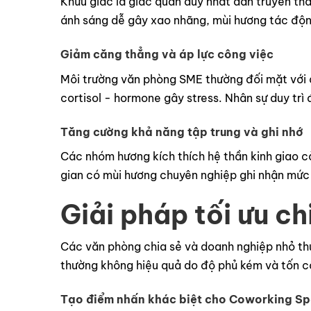
Khứu giác là giác quan duy nhất dẫn truyền th
ánh sáng dễ gây xao nhãng, mùi hương tác động
Giảm căng thẳng và áp lực công việc
Môi trường văn phòng SME thường đối mặt với áp
cortisol - hormone gây stress. Nhân sự duy trì 
Tăng cường khả năng tập trung và ghi nhớ
Các nhóm hương kích thích hệ thần kinh giao cả
gian có mùi hương chuyên nghiệp ghi nhận mức 
Giải pháp tối ưu c
Các văn phòng chia sẻ và doanh nghiệp nhỏ thườ
thường không hiệu quả do độ phủ kém và tốn cô
Tạo điểm nhấn khác biệt cho Coworking S