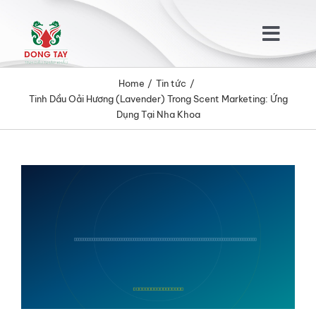
Skip
to
Togg
content
Navig
Home
Tin tức
TRANG CHỦ
Tinh Dầu Oải Hương (Lavender) Trong Scent Marketing: Ứng
Dụng Tại Nha Khoa
GIỚI THIỆU
View
SẢN PHẨM
Larger
Image
KHÁCH HÀNG
TIN TỨC