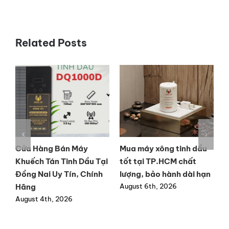
Related Posts
y
Cửa Hàng Bán Máy
Mua máy xông tinh dầu
M
Khuếch Tán Tinh Dầu Tại
tốt tại TP.HCM chất
t
ất
Đồng Nai Uy Tín, Chính
lượng, bảo hành dài hạn
h
Hãng
August 6th, 2026
A
August 4th, 2026