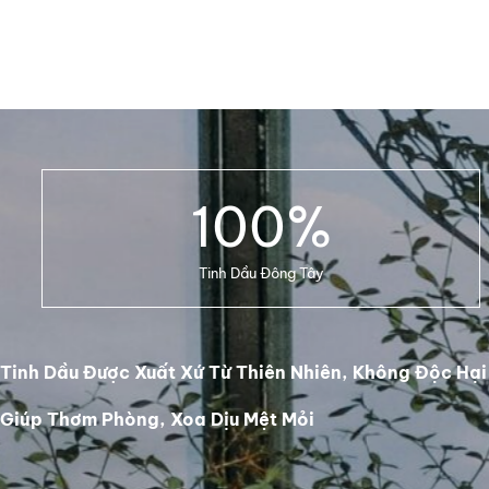
100
%
Tinh Dầu Đông Tây
Tinh Dầu Được Xuất Xứ Từ Thiên Nhiên, Không Độc Hại
Giúp Thơm Phòng, Xoa Dịu Mệt Mỏi