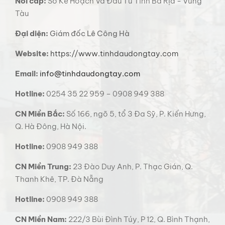
Nơi cấp:
Sở Kế Hoạch Và Đầu Tư Tỉnh Bà Rịa - Vũng
Tàu
Đại diện:
Giám đốc Lê Công Hà
Website:
https://www.tinhdaudongtay.com
Email:
info@tinhdaudongtay.com
Hotline:
0254 35 22 959 – 0908 949 388
CN Miền Bắc:
Số 166, ngõ 5, tổ 3 Đa Sỹ, P. Kiến Hưng,
Q. Hà Đông, Hà Nội.
Hotline:
0908 949 388
CN Miền Trung:
23 Đào Duy Anh, P. Thạc Gián, Q.
Thanh Khê, TP. Đà Nẵng
Hotline:
0908 949 388
CN Miền Nam:
222/3 Bùi Đình Túy, P 12, Q. Bình Thạnh,