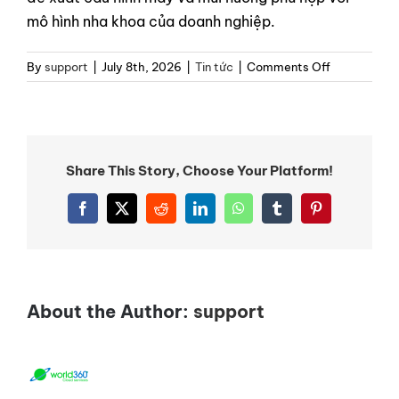
mô hình nha khoa của doanh nghiệp.
on
By
support
|
July 8th, 2026
|
Tin tức
|
Comments Off
Tinh
Dầu
Oải
Hương
(Lavender)
Share This Story, Choose Your Platform!
Trong
Scent
Facebook
X
Reddit
LinkedIn
WhatsApp
Tumblr
Pinterest
Marketing:
Ứng
Dụng
Tại
Nha
About the Author:
support
Khoa