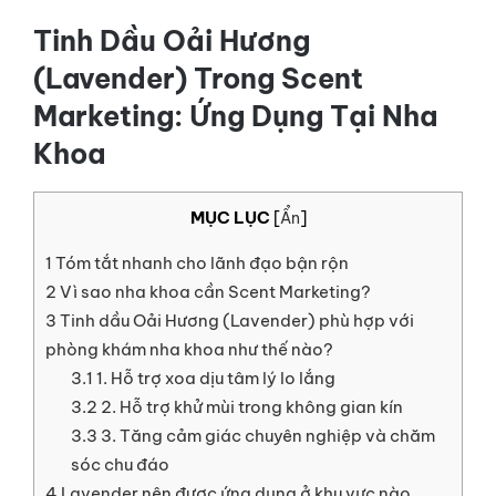
LIÊN HỆ
Tinh Dầu Oải Hương
(Lavender) Trong Scent
GỌI NGAY
Marketing: Ứng Dụng Tại Nha
Khoa
MỤC LỤC
[
Ẩn
]
1
Tóm tắt nhanh cho lãnh đạo bận rộn
2
Vì sao nha khoa cần Scent Marketing?
3
Tinh dầu Oải Hương (Lavender) phù hợp với
phòng khám nha khoa như thế nào?
3.1
1. Hỗ trợ xoa dịu tâm lý lo lắng
3.2
2. Hỗ trợ khử mùi trong không gian kín
3.3
3. Tăng cảm giác chuyên nghiệp và chăm
sóc chu đáo
4
Lavender nên được ứng dụng ở khu vực nào