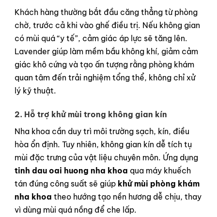
Khách hàng thường bắt đầu căng thẳng từ phòng
chờ, trước cả khi vào ghế điều trị. Nếu không gian
có mùi quá “y tế”, cảm giác áp lực sẽ tăng lên.
Lavender giúp làm mềm bầu không khí, giảm cảm
giác khô cứng và tạo ấn tượng rằng phòng khám
quan tâm đến trải nghiệm tổng thể, không chỉ xử
lý kỹ thuật.
2. Hỗ trợ khử mùi trong không gian kín
Nha khoa cần duy trì môi trường sạch, kín, điều
hòa ổn định. Tuy nhiên, không gian kín dễ tích tụ
mùi đặc trưng của vật liệu chuyên môn. Ứng dụng
tinh dau oai huong nha khoa
qua máy khuếch
tán đúng công suất sẽ giúp
khử mùi phòng khám
nha khoa
theo hướng tạo nền hương dễ chịu, thay
vì dùng mùi quá nồng để che lấp.