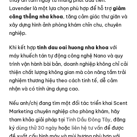
thấy an tâm ngay từ những phút đầu tiên.
Lavender là một lựa chọn phù hợp để hỗ trợ
giảm
căng thẳng nha khoa
, tăng cảm giác thư giãn và
xây dựng hình ảnh phòng khám chỉn chu, chuyên
nghiệp.
Khi kết hợp
tinh dau oai huong nha khoa
với
máy khuếch tán tự động công nghệ Nano và quy
trình vận hành bài bản, doanh nghiệp không chỉ cải
thiện chất lượng không gian mà còn nâng tầm trải
nghiệm thương hiệu theo cách tinh tế, dễ cảm
nhận và có tính ứng dụng cao.
Nếu anh/chị đang tìm một đối tác triển khai Scent
Marketing chuyên nghiệp cho phòng khám, hãy
tham khảo giải pháp tại
Tinh Dầu Đông Tây
, đăng
ký
dùng thử 30 ngày
hoặc
liên hệ tư vấn
để được
đề xuất cấu hình máy và mùi hương phù hợp với