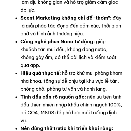
làm dịu không gian và hỗ trợ giảm cảm giác
áp lực.
Scent Marketing không chỉ để “thơm”:
đây
là giải pháp tác động đến cảm xúc, thời gian
chờ và hình ảnh thương hiệu.
Công nghệ phun Nano tự động:
giúp
khuếch tán mùi đều, không đọng nước,
không gây ẩm, có thể cài lịch và kiểm soát
qua app.
Hiệu quả thực tế:
hỗ trợ khử mùi phòng khám
nha khoa, tăng sự dễ chịu tại khu vực lễ tân,
phòng chờ, phòng tư vấn và hành lang.
Tinh dầu cần rõ nguồn gốc:
nên ưu tiên tinh
dầu thiên nhiên nhập khẩu chính ngạch 100%,
có COA, MSDS để phù hợp môi trường dịch
vụ.
Nên dùng thử trước khi triển khai rộng: