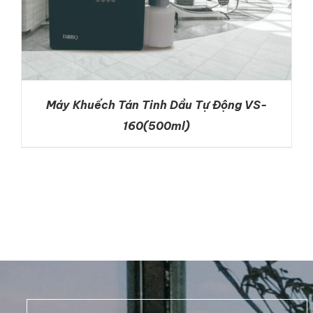
Máy Khuếch Tán Tinh Dầu Tự Động VS-
160(500ml)
DETAILS