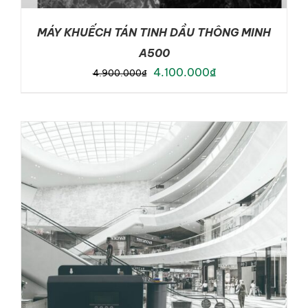
MÁY KHUẾCH TÁN TINH DẦU THÔNG MINH
A500
Original
Current
4.100.000
₫
4.900.000
₫
price
price
was:
is:
4.900.000₫.
4.100.000₫.
ADD TO CART
/
DETAILS