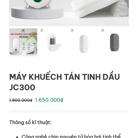
LIÊN HỆ
GỌI NGAY
MÁY KHUẾCH TÁN TINH DẦU
JC300
Original
Current
1.650.000
₫
1.900.000
₫
price
price
was:
is:
Thông số kĩ thuật:
1.900.000₫.
1.650.000₫.
Công nghệ chip nguyên tử hóa hơi tinh thể