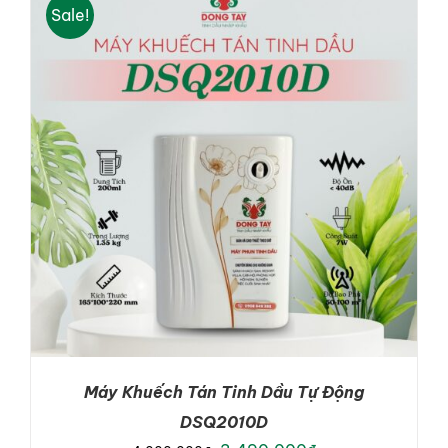
Sale!
ADD TO CART
/
DETAILS
Máy Khuếch Tán Tinh Dầu Tự Động
DSQ2010D