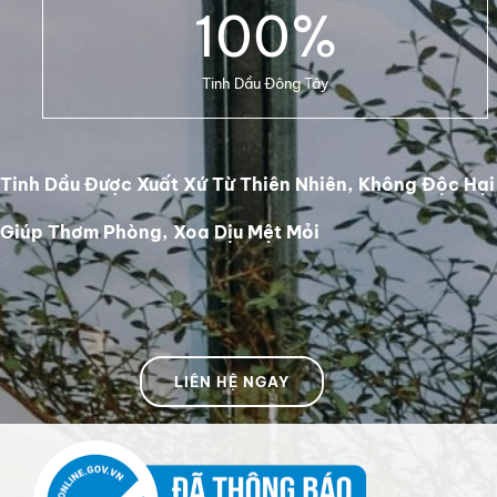
100
%
Tinh Dầu Đông Tây
Tinh Dầu Được Xuất Xứ Từ Thiên Nhiên, Không Độc Hại
Giúp Thơm Phòng, Xoa Dịu Mệt Mỏi
LIÊN HỆ NGAY