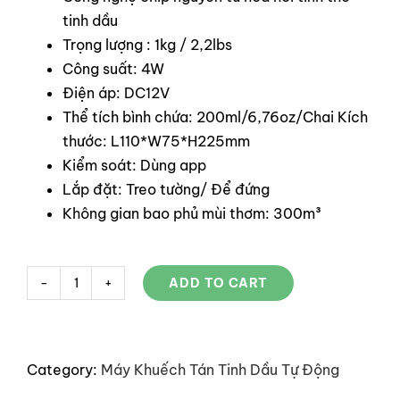
tinh dầu
Trọng lượng : 1kg / 2,2lbs
Công suất: 4W
Điện áp: DC12V
Thể tích bình chứa: 200ml/6,76oz/Chai Kích
thước: L110*W75*H225mm
Kiểm soát: Dùng app
Lắp đặt: Treo tường/ Để đứng
Không gian bao phủ mùi thơm: 300m³
ADD TO CART
MÁY
KHUẾCH
TÁN
TINH
Category:
Máy Khuếch Tán Tinh Dầu Tự Động
DẦU