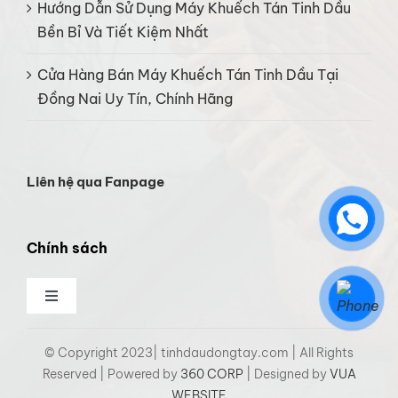
Hướng Dẫn Sử Dụng Máy Khuếch Tán Tinh Dầu
Bền Bỉ Và Tiết Kiệm Nhất
Cửa Hàng Bán Máy Khuếch Tán Tinh Dầu Tại
Đồng Nai Uy Tín, Chính Hãng
Liên hệ qua Fanpage
Chính sách
Toggle
Navigation
Chính sách đại lý
© Copyright 2023| tinhdaudongtay.com | All Rights
Reserved | Powered by
360 CORP
| Designed by
VUA
WEBSITE