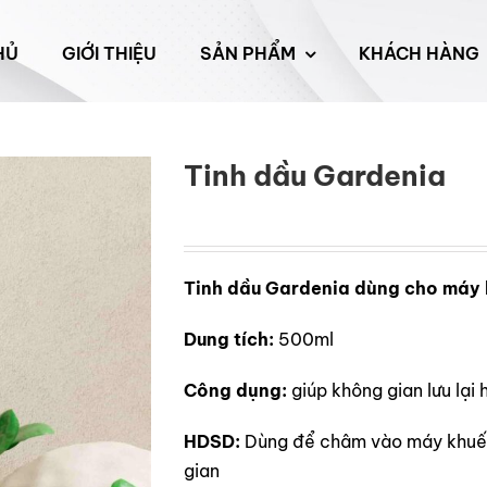
HỦ
GIỚI THIỆU
SẢN PHẨM
KHÁCH HÀNG
Tinh dầu Gardenia
Tinh dầu Gardenia dùng cho máy 
Dung tích:
500ml
Công dụng:
giúp không gian lưu lại
HDSD:
Dùng để châm vào máy khuếc
gian