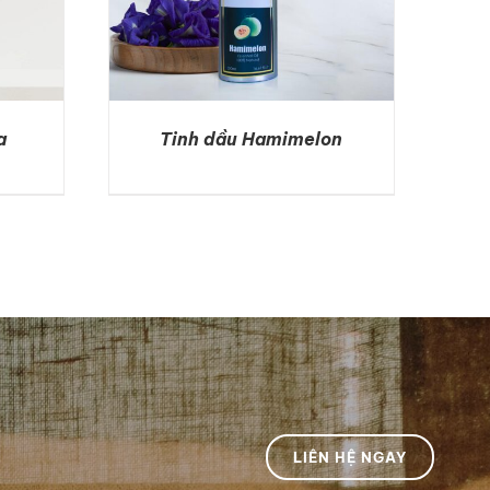
a
Tinh dầu Hamimelon
DETAILS
LIÊN HỆ NGAY