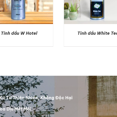
Tinh dầu W Hotel
Tinh dầu White Te
DETAILS
DETAILS
Xứ Từ Thiên Nhiên, Không Độc Hại
oa Dịu Mệt Mỏi