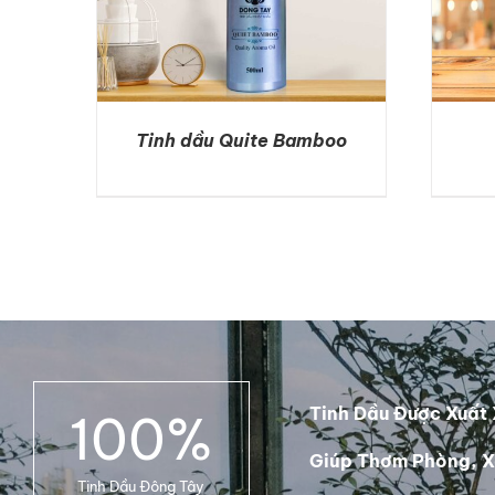
Tinh dầu Quite Bamboo
DETAILS
Tinh Dầu Được Xuất 
100
%
Giúp Thơm Phòng, X
Tinh Dầu Đông Tây