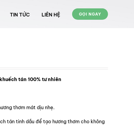
TIN TỨC
LIÊN HỆ
GỌI NGAY
khuếch tán 100% tư nhiên
 hương thơm mát dịu nhẹ.
h tán tinh dầu để tạo hương thơm cho không