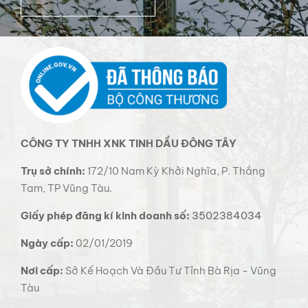
CÔNG TY TNHH XNK TINH DẦU ĐÔNG TÂY
Trụ sở chính:
172/10 Nam Kỳ Khởi Nghĩa, P. Thắng
Tam, TP Vũng Tàu.
Giấy phép đăng kí kinh doanh số:
3502384034
Ngày cấp:
02/01/2019
Nơi cấp:
Sở Kế Hoạch Và Đầu Tư Tỉnh Bà Rịa - Vũng
Tàu