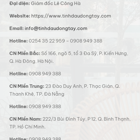
Đại diện:
Giám đốc Lê Công Hà
Website:
https://www.tinhdaudongtay.com
Email:
info@tinhdaudongtay.com
Hotline:
0254 35 22 959 – 0908 949 388
CN Miền Bắc:
Số 166, ngõ 5, tổ 3 Đa Sỹ, P. Kiến Hưng,
Q. Hà Đông, Hà Nội.
Hotline:
0908 949 388
CN Miền Trung:
23 Đào Duy Anh, P. Thạc Gián, Q.
Thanh Khê, TP. Đà Nẵng
Hotline:
0908 949 388
CN Miền Nam:
222/3 Bùi Đình Túy, P 12, Q. Bình Thạnh,
TP. Hồ Chí Minh.
Hotline:
0908 949 388