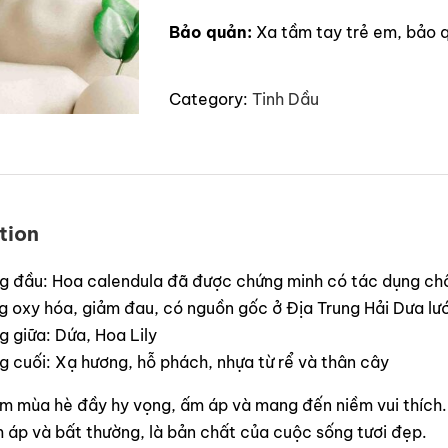
Bảo quản:
Xa tầm tay trẻ em, bảo q
Category:
Tinh Dầu
tion
g đầu: Hoa calendula đã được chứng minh có tác dụng chố
 oxy hóa, giảm đau, có nguồn gốc ở Địa Trung Hải Dưa lướ
 giữa: Dứa, Hoa Lily
 cuối: Xạ hương, hỗ phách, nhựa từ rể và thân cây
m mùa hè đầy hy vọng, ấm áp và mang đến niềm vui thích
m áp và bất thường, là bản chất của cuộc sống tươi đẹp.