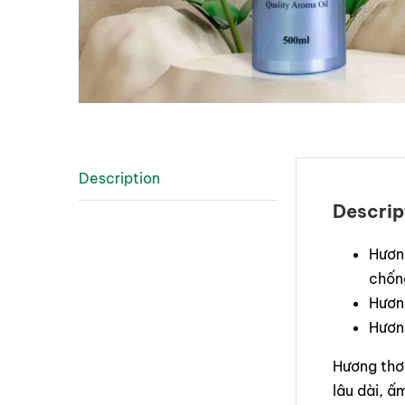
Description
Descrip
Hươn
chống
Hương
Hương
Hương thơ
lâu dài, ấ