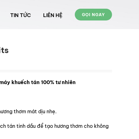
TIN TỨC
LIÊN HỆ
GỌI NGAY
its
 máy khuếch tán 100% tư nhiên
 hương thơm mát dịu nhẹ.
h tán tinh dầu để tạo hương thơm cho không