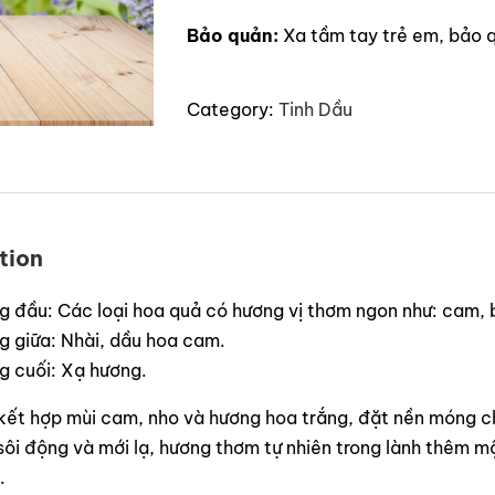
Bảo quản:
Xa tầm tay trẻ em, bảo q
Category:
Tinh Dầu
tion
 đầu: Các loại hoa quả có hương vị thơm ngon như: cam, b
g giữa: Nhài, dầu hoa cam.
g cuối: Xạ hương.
kết hợp mùi cam, nho và hương hoa trắng, đặt nền móng c
ôi động và mới lạ, hương thơm tự nhiên trong lành thêm m
.