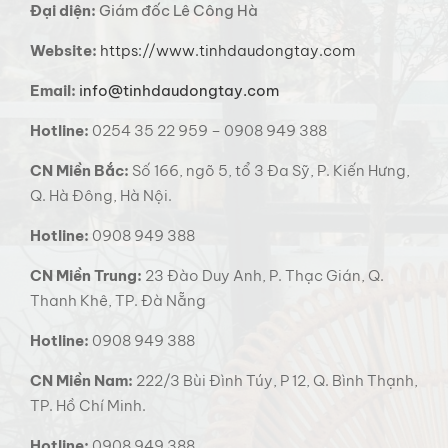
Đại diện:
Giám đốc Lê Công Hà
Website:
https://www.tinhdaudongtay.com
Email:
info@tinhdaudongtay.com
Hotline:
0254 35 22 959 – 0908 949 388
CN Miền Bắc:
Số 166, ngõ 5, tổ 3 Đa Sỹ, P. Kiến Hưng,
Q. Hà Đông, Hà Nội.
Hotline:
0908 949 388
CN Miền Trung:
23 Đào Duy Anh, P. Thạc Gián, Q.
Thanh Khê, TP. Đà Nẵng
Hotline:
0908 949 388
CN Miền Nam:
222/3 Bùi Đình Túy, P 12, Q. Bình Thạnh,
TP. Hồ Chí Minh.
Hotline:
0908 949 388