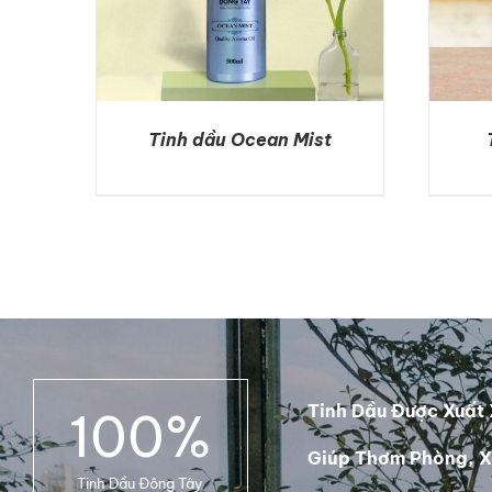
Tinh dầu Ocean Mist
DETAILS
Tinh Dầu Được Xuất 
100
%
Giúp Thơm Phòng, X
Tinh Dầu Đông Tây