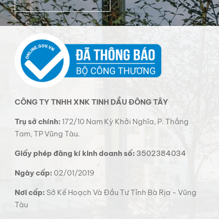
CÔNG TY TNHH XNK TINH DẦU ĐÔNG TÂY
Trụ sở chính:
172/10 Nam Kỳ Khởi Nghĩa, P. Thắng
Tam, TP Vũng Tàu.
Giấy phép đăng kí kinh doanh số:
3502384034
Ngày cấp:
02/01/2019
Nơi cấp:
Sở Kế Hoạch Và Đầu Tư Tỉnh Bà Rịa - Vũng
Tàu