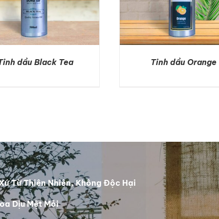
Tinh dầu Black Tea
Tinh dầu Orange
DETAILS
DETAILS
Xứ Từ Thiên Nhiên, Không Độc Hại
oa Dịu Mệt Mỏi