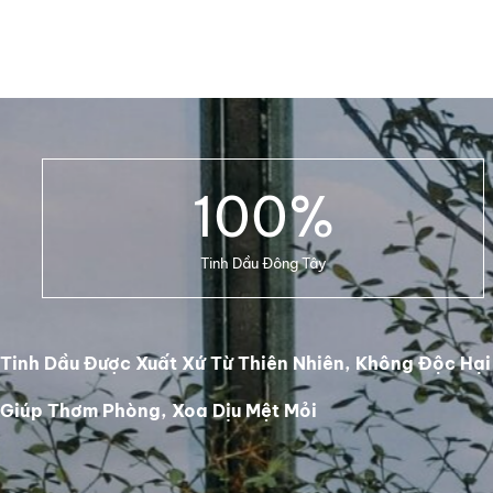
100
%
Tinh Dầu Đông Tây
Tinh Dầu Được Xuất Xứ Từ Thiên Nhiên, Không Độc Hại
Giúp Thơm Phòng, Xoa Dịu Mệt Mỏi