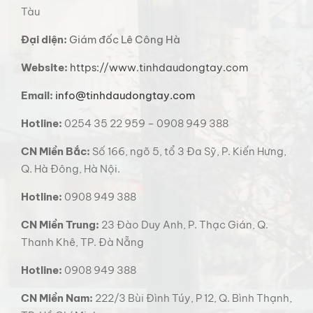
Tàu
Đại diện:
Giám đốc Lê Công Hà
Website:
https://www.tinhdaudongtay.com
Email:
info@tinhdaudongtay.com
Hotline:
0254 35 22 959 – 0908 949 388
CN Miền Bắc:
Số 166, ngõ 5, tổ 3 Đa Sỹ, P. Kiến Hưng,
Q. Hà Đông, Hà Nội.
Hotline:
0908 949 388
CN Miền Trung:
23 Đào Duy Anh, P. Thạc Gián, Q.
Thanh Khê, TP. Đà Nẵng
Hotline:
0908 949 388
CN Miền Nam:
222/3 Bùi Đình Túy, P 12, Q. Bình Thạnh,