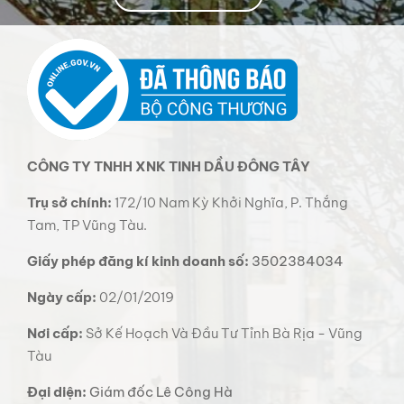
CÔNG TY TNHH XNK TINH DẦU ĐÔNG TÂY
Trụ sở chính:
172/10 Nam Kỳ Khởi Nghĩa, P. Thắng
Tam, TP Vũng Tàu.
Giấy phép đăng kí kinh doanh số:
3502384034
Ngày cấp:
02/01/2019
Nơi cấp:
Sở Kế Hoạch Và Đầu Tư Tỉnh Bà Rịa - Vũng
Tàu
Đại diện:
Giám đốc Lê Công Hà