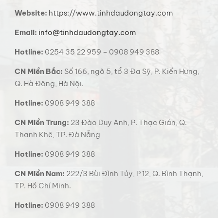
Website:
https://www.tinhdaudongtay.com
Email:
info@tinhdaudongtay.com
Hotline:
0254 35 22 959 – 0908 949 388
CN Miền Bắc:
Số 166, ngõ 5, tổ 3 Đa Sỹ, P. Kiến Hưng,
Q. Hà Đông, Hà Nội.
Hotline:
0908 949 388
CN Miền Trung:
23 Đào Duy Anh, P. Thạc Gián, Q.
Thanh Khê, TP. Đà Nẵng
Hotline:
0908 949 388
CN Miền Nam:
222/3 Bùi Đình Túy, P 12, Q. Bình Thạnh,
TP. Hồ Chí Minh.
Hotline:
0908 949 388