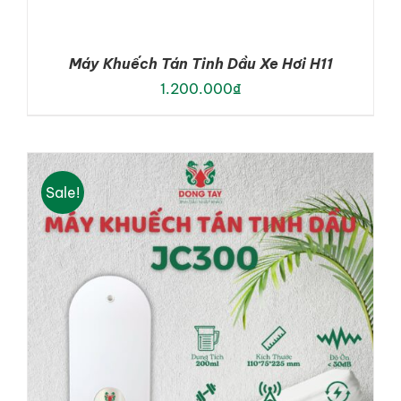
Máy Khuếch Tán Tinh Dầu Xe Hơi H11
1.200.000
₫
Sale!
ADD TO CART
/
DETAILS