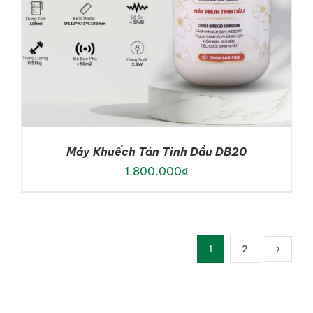
Máy Khuếch Tán Tinh Dầu DB20
1.800.000
₫
1
2
ADD TO CART
/
DETAILS