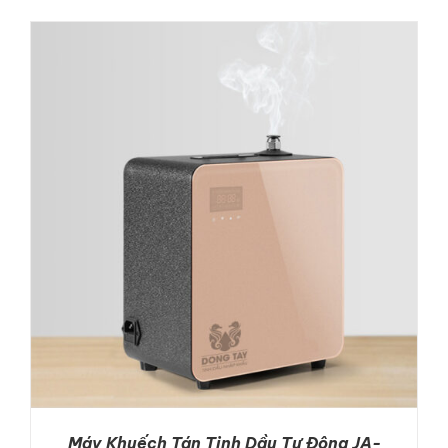
DETAILS
Máy Khuếch Tán Tinh Dầu Tự Động JA-