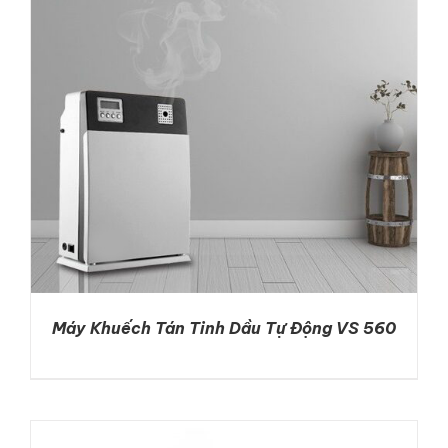
LIÊN HỆ
GỌI NGAY
Máy Khuếch Tán Tinh Dầu Tự Động VS 560