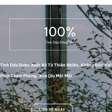
100
%
Tinh Dầu Đông Tây
Tinh Dầu Được Xuất Xứ Từ Thiên Nhiên, Không Độc Hại
Giúp Thơm Phòng, Xoa Dịu Mệt Mỏi
LIÊN HỆ NGAY