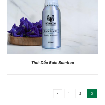
Tinh Dầu Rain Bamboo
DETAILS
1
2
3