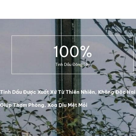
100
%
Tinh Dầu Đông Tây
Tinh Dầu Được Xuất Xứ Từ Thiên Nhiên, Không Độc Hại
Giúp Thơm Phòng, Xoa Dịu Mệt Mỏi