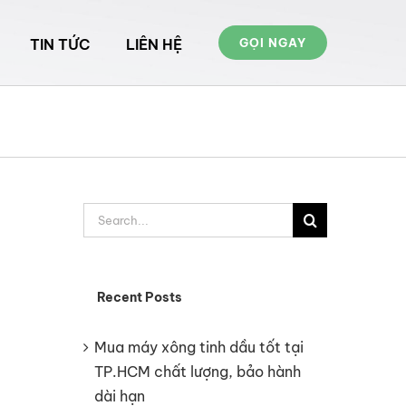
TIN TỨC
LIÊN HỆ
GỌI NGAY
Search
for:
Recent Posts
Mua máy xông tinh dầu tốt tại
TP.HCM chất lượng, bảo hành
dài hạn